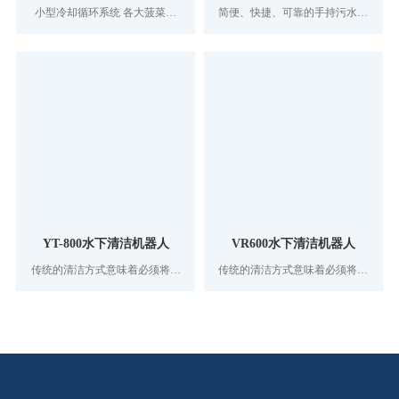
小型冷却循环系统 各大菠菜网
简便、快捷、可靠的手持污水测
为用户提供完善的冷却水循环及
量仪器，一机三用，配合不同探
去离子水控制工艺。结构布局、
头可分别测量溶解氧、污泥界面
设备选用、自动化仪表控制，制
及悬浮物指标。
造工艺均追求最佳和创新。广泛
应用于医药，科研等新兴领域
YT-800水下清洁机器人
VR600水下清洁机器人
传统的清洁方式意味着必须将水
传统的清洁方式意味着必须将水
塔或饮用水贮水池排空，然后进
塔或饮用水贮水池排空，然后进
行手工清洁，或者派潜水员下水
行手工清洁，或者派潜水员下水
作业。无论哪种方式，贮水池都
作业。无论哪种方式，贮水池都
要离线，从而对主供水系统产生
要离线，从而对主供水系统产生
极大的麻烦。排空贮水池需要耗
极大的麻烦。排空贮水池需要耗
费大量时间，而手工清洁工作也
费大量时间，而手工清洁工作也
需要大量的人工；派潜水员下水
需要大量的人工；派潜水员下水
清洁潜在着污染水的风险。我们
清洁潜在着污染水的风险。我们