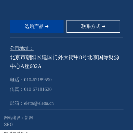
费大量时间，而手工清洁工作也
费大量时间，而手工清洁工作也
需要大量的人工；派潜水员下水
需要大量的人工；派潜水员下水
清洁潜在着污染水的风险。我们
清洁潜在着污染水的风险。我们
开发设计的水下清洁机能够高效
开发设计的水下清洁机能够高效
地完成清洁工作而无需关闭贮水
地完成清洁工作而无需关闭贮水
选购产品 ➜
联系方式 ➜
池或派人下水。
池或派人下水。
公司地址：
北京市朝阳区建国门外大街甲8号北京国际财源
中心A座602A
电话：
010-67189590
传真：
010-67181620
邮箱：
eletta@eletta.cn
网站建设：新网
SE0