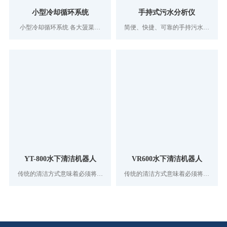
小型冷却循环系统
手持式污水分析仪
小型冷却循环系统 各大菠菜网
简便、快捷、可靠的手持污水测
为用户提供完善的冷却水循环及
量仪器，一机三用，配合不同探
去离子水控制工艺。结构布局、
头可分别测量溶解氧、污泥界面
设备选用、自动化仪表控制，制
及悬浮物指标。
造工艺均追求最佳和创新。广泛
应用于医药，科研等新兴领域
YT-800水下清洁机器人
VR600水下清洁机器人
传统的清洁方式意味着必须将水
传统的清洁方式意味着必须将水
塔或饮用水贮水池排空，然后进
塔或饮用水贮水池排空，然后进
行手工清洁，或者派潜水员下水
行手工清洁，或者派潜水员下水
作业。无论哪种方式，贮水池都
作业。无论哪种方式，贮水池都
要离线，从而对主供水系统产生
要离线，从而对主供水系统产生
极大的麻烦。排空贮水池需要耗
极大的麻烦。排空贮水池需要耗