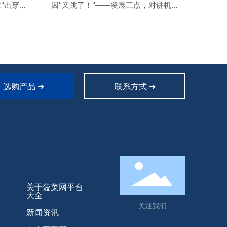
"击穿
因"又跳了！"——凌晨三点，对讲机
正上演一
里传来操作工疲惫的声音。这已经是
式流量
本周第三次了，生产线因为流量开关
屏、云
误动作紧急停机，中控室里每个人脸
精度却
上都写着同样的困惑：明明管道里流
"沦为
体稳定，怎么信号就乱跳？打开故障
金白银
记录，看着那几条莫名其妙的报警信
行业的
息，没人敢轻易下结论。
选购产品 ➜
联系方式 ➜
关于菠菜网平台
大全
关注我们
新闻资讯