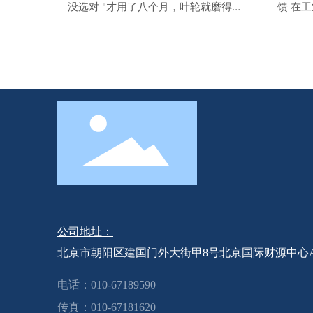
没选对 "才用了八个月，叶轮就磨得不
馈 在
成样子了。"一位工厂设备维护主管拿
的选型
着报废的液体涡轮流量计，语气里满
精度不
是无奈。这种场景在工业现场并不少
差，这
见——不是流量计质量不行，而是介
产效率
质没选对，再好的仪表也经不住折
故。当
腾。今天我们就来聊聊，如何根据介
时，工
质特性选择菠菜网平台大全液体涡轮
是在进
流量计，
公司地址：
北京市朝阳区建国门外大街甲8号北京国际财源中心A座
电话：
010-67189590
传真：
010-67181620