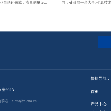
工业自动化领域，流量测量设备
向：菠菜网平台大全用"真技术
往往是一个让人头疼的问题。
行业泡沫 工业流量测量领域
够、维护频繁、工况适应性
场"名不副实"的闹剧。不少靶
些问题一旦出现，轻则影响生
开关厂家把大把资金砸向触摸
，重则可能导致严重的安全事
平台和外壳设计，核心的测量
市场上充斥着各种品牌和型号
十年如一日原地踏步。当"智能
程技术人员的每一次选择都像
营销噱头，真正替用户省下真
行一场豪赌。
的可靠性被抛在脑后——整个
研发投入，
快捷导航：
602A
首页
邮箱：
eletta@eletta.cn
产品中心