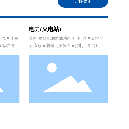
了解更多
电力(火电站)
气 ■ 体积
应用: 磨煤机润滑油系统 介质: 油 ■ 就地显
■ 标准信号
示,直读 ■ 机械无源仪表 ■ 控制油泵的开启
车抗震标准