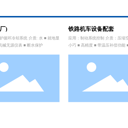
厂)
铁路机车设备配套
D炉循环冷却系统 介质: 水 ■ 就地显
应用：制动系统控制 介质：压缩空
 机械无源仪表 ■ 断水保护
小巧 ■ 高精度 ■ 带温压补偿功能 
输出或RS485通讯 ■ 通过欧盟机
测试