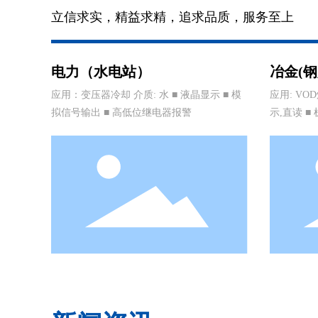
立信求实，精益求精，追求品质，服务至上
电力（水电站）
冶金(钢
应用：变压器冷却 介质: 水 ■ 液晶显示 ■ 模
应用: VO
拟信号输出 ■ 高低位继电器报警
示,直读 ■