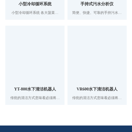
小型冷却循环系统
手持式污水分析仪
小型冷却循环系统 各大菠菜网
简便、快捷、可靠的手持污水测
为用户提供完善的冷却水循环及
量仪器，一机三用，配合不同探
去离子水控制工艺。结构布局、
头可分别测量溶解氧、污泥界面
设备选用、自动化仪表控制，制
及悬浮物指标。
造工艺均追求最佳和创新。广泛
应用于医药，科研等新兴领域
YT-800水下清洁机器人
VR600水下清洁机器人
传统的清洁方式意味着必须将水
传统的清洁方式意味着必须将水
塔或饮用水贮水池排空，然后进
塔或饮用水贮水池排空，然后进
行手工清洁，或者派潜水员下水
行手工清洁，或者派潜水员下水
作业。无论哪种方式，贮水池都
作业。无论哪种方式，贮水池都
要离线，从而对主供水系统产生
要离线，从而对主供水系统产生
极大的麻烦。排空贮水池需要耗
极大的麻烦。排空贮水池需要耗
费大量时间，而手工清洁工作也
费大量时间，而手工清洁工作也