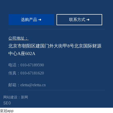
需要大量的人工；派潜水员下水
需要大量的人工；派潜水员下水
清洁潜在着污染水的风险。我们
清洁潜在着污染水的风险。我们
开发设计的水下清洁机能够高效
开发设计的水下清洁机能够高效
地完成清洁工作而无需关闭贮水
地完成清洁工作而无需关闭贮水
选购产品 ➜
联系方式 ➜
池或派人下水。
池或派人下水。
公司地址：
北京市朝阳区建国门外大街甲8号北京国际财源
中心A座602A
电话：
010-67189590
传真：
010-67181620
邮箱：
eletta@eletta.cn
网站建设：新网
SE0
皇冠app