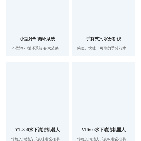
小型冷却循环系统
手持式污水分析仪
小型冷却循环系统 各大菠菜网
简便、快捷、可靠的手持污水测
为用户提供完善的冷却水循环及
量仪器，一机三用，配合不同探
去离子水控制工艺。结构布局、
头可分别测量溶解氧、污泥界面
设备选用、自动化仪表控制，制
及悬浮物指标。
造工艺均追求最佳和创新。广泛
应用于医药，科研等新兴领域
YT-800水下清洁机器人
VR600水下清洁机器人
传统的清洁方式意味着必须将水
传统的清洁方式意味着必须将水