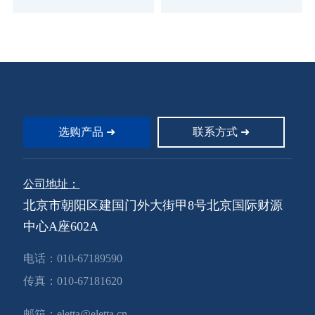
塔或饮用水贮水池排空，然后进
塔或饮用水贮水池排空，然后进
行手工清洁，或者派潜水员下水
行手工清洁，或者派潜水员下水
作业。无论哪种方式，贮水池都
作业。无论哪种方式，贮水池都
要离线，从而对主供水系统产生
要离线，从而对主供水系统产生
极大的麻烦。排空贮水池需要耗
极大的麻烦。排空贮水池需要耗
费大量时间，而手工清洁工作也
费大量时间，而手工清洁工作也
需要大量的人工；派潜水员下水
需要大量的人工；派潜水员下水
清洁潜在着污染水的风险。我们
清洁潜在着污染水的风险。我们
开发设计的水下清洁机能够高效
开发设计的水下清洁机能够高效
地完成清洁工作而无需关闭贮水
地完成清洁工作而无需关闭贮水
选购产品 ➜
联系方式 ➜
池或派人下水。
池或派人下水。
公司地址：
北京市朝阳区建国门外大街甲8号北京国际财源
中心A座602A
电话：
010-67189590
传真：
010-67181620
邮箱：
eletta@eletta.cn