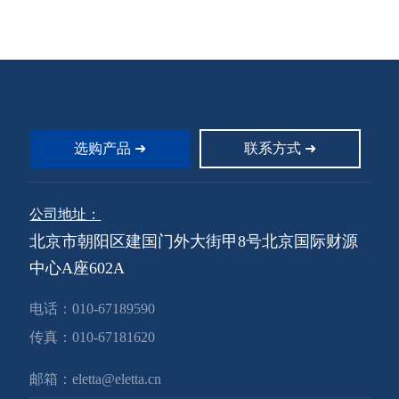
行手工清洁，或者派潜水员下水
行手工清洁，或者派潜水员下水
作业。无论哪种方式，贮水池都
作业。无论哪种方式，贮水池都
要离线，从而对主供水系统产生
要离线，从而对主供水系统产生
极大的麻烦。排空贮水池需要耗
极大的麻烦。排空贮水池需要耗
费大量时间，而手工清洁工作也
费大量时间，而手工清洁工作也
需要大量的人工；派潜水员下水
需要大量的人工；派潜水员下水
清洁潜在着污染水的风险。我们
清洁潜在着污染水的风险。我们
开发设计的水下清洁机能够高效
开发设计的水下清洁机能够高效
地完成清洁工作而无需关闭贮水
地完成清洁工作而无需关闭贮水
选购产品 ➜
联系方式 ➜
池或派人下水。
池或派人下水。
公司地址：
北京市朝阳区建国门外大街甲8号北京国际财源
中心A座602A
电话：
010-67189590
传真：
010-67181620
邮箱：
eletta@eletta.cn