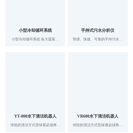
小型冷却循环系统
手持式污水分析仪
小型冷却循环系统 各大菠菜网
简便、快捷、可靠的手持污水测
为用户提供完善的冷却水循环及
量仪器，一机三用，配合不同探
去离子水控制工艺。结构布局、
头可分别测量溶解氧、污泥界面
设备选用、自动化仪表控制，制
及悬浮物指标。
造工艺均追求最佳和创新。广泛
应用于医药，科研等新兴领域
YT-800水下清洁机器人
VR600水下清洁机器人
传统的清洁方式意味着必须将水
传统的清洁方式意味着必须将水
塔或饮用水贮水池排空，然后进
塔或饮用水贮水池排空，然后进