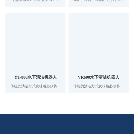
大全为用户提供完善的冷却水循
量仪器，一机三用，配合不同探
环及去离子水控制工艺。结构布
头可分别测量溶解氧、污泥界面
局、设备选用、自动化仪表控
及悬浮物指标。
制，制造工艺均追求最佳和创
新。广泛应用于医药，科研等新
兴领域
YT-800水下清洁机器人
VR600水下清洁机器人
传统的清洁方式意味着必须将水
传统的清洁方式意味着必须将水
塔或饮用水贮水池排空，然后进
塔或饮用水贮水池排空，然后进
行手工清洁，或者派潜水员下水
行手工清洁，或者派潜水员下水
作业。无论哪种方式，贮水池都
作业。无论哪种方式，贮水池都
要离线，从而对主供水系统产生
要离线，从而对主供水系统产生
极大的麻烦。排空贮水池需要耗
极大的麻烦。排空贮水池需要耗
费大量时间，而手工清洁工作也
费大量时间，而手工清洁工作也
需要大量的人工；派潜水员下水
需要大量的人工；派潜水员下水
清洁潜在着污染水的风险。我们
清洁潜在着污染水的风险。我们