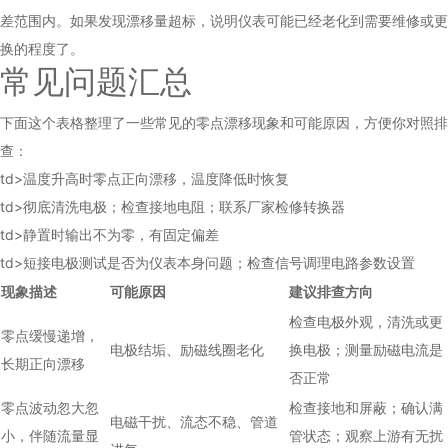
差范围内。如果发现漂移量超标，说明仪表可能已经老化到需要维修或更
换的程度了。
常见问题汇总
下面这个表格整理了一些常见的零点漂移现象和可能原因，方便你对照排
查：
td>温度升高时零点正向漂移，温度降低时恢复
td>彻底清洗电极；检查接地电阻；联系厂家检修转换器
td>静置时输出不为零，有固定偏差
td>短接电极测试是否为仪表本身问题；检查信号调理电路参数设置
现象描述
可能原因
建议排查方向
检查电极外观，清洗或更
零点缓慢递增，
电极结垢、励磁线圈老化
换电极；测量励磁电流是
长期正向漂移
否正常
零点波动忽大忽
检查接地和屏蔽；确认满
电磁干扰、流态不稳、管道
小，伴随流量显
管状态；观察上游有无扰