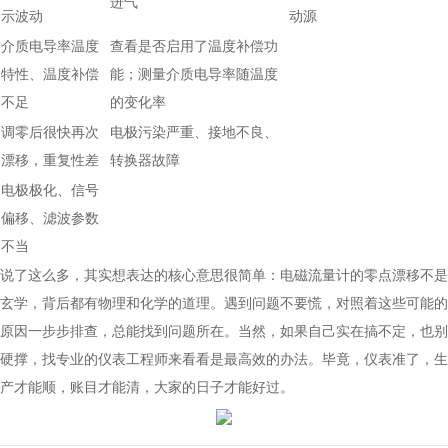
进气
示波动
动源
介质电导率温度
查看是否启用了温度补偿功
特性、温度补偿
能；测量介质电导率随温度
不足
的变化率
调零后很快再次
电极污染严重、接地不良、
漂移，重复性差
转换器故障
电极极化、信号
偏移、滤波参数
不当
说了这么多，其实想表达的核心意思很简单：电磁流量计的零点漂移不是
玄学，背后都有物理和化学的道理。遇到问题不要慌，对照着这些可能的
原因一步步排查，总能找到问题所在。当然，如果自己实在搞不定，也别
硬撑，找专业的仪表工程师来看看是最高效的办法。毕竟，仪表准了，生
产才能顺，账目才能清，大家的日子才能好过。