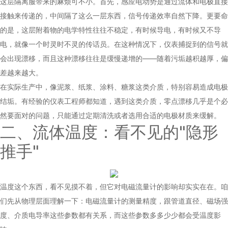
这层隔离服带来的麻烦可不小。首先，感应电动势是通过流体和电极直接
接触来传递的，中间隔了这么一层东西，信号传递效率自然下降。更要命
的是，这层附着物的电学特性往往不稳定，有时候导电，有时候又不导
电，就像一个时灵时不灵的传话员。在这种情况下，仪表捕捉到的信号就
会出现漂移，而且这种漂移往往是缓慢递增的——随着污垢越积越厚，偏
差越来越大。
在实际生产中，像泥浆、纸浆、涂料、糖浆这类介质，特别容易造成电极
结垢。有经验的仪表工程师都知道，遇到这类介质，零点漂移几乎是个必
然要面对的问题，只能通过定期清洗或者选用合适的电极材质来缓解。
二、流体温度：看不见的"隐形
推手"
温度这个东西，看不见摸不着，但它对电磁流量计的影响却实实在在。咱
们先从物理层面理解一下：电磁流量计的测量精度，跟管道直径、磁场强
度、介质电导率这些参数都有关系，而这些参数多多少少都会受温度影