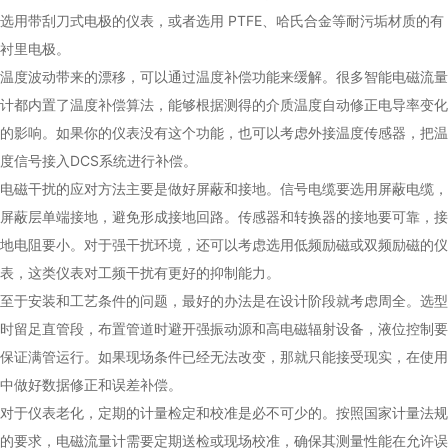
选用带刮刀式电极的仪表，或者选用 PTFE、哈氏合金等耐污垢材质的有
衬里电极。
温度波动带来的漂移，可以通过温度补偿功能来缓解。很多智能电磁流量
计都内置了温度补偿算法，能够根据测得的介质温度自动修正电导率变化
的影响。如果你的仪表没有这个功能，也可以考虑外接温度传感器，把温
度信号接入DCS系统进行补偿。
电磁干扰的应对方法主要是做好屏蔽和接地。信号电缆要选用屏蔽电缆，
屏蔽层单端接地，避免形成接地回路。传感器和转换器的接地要可靠，接
地电阻要小。对于强干扰环境，还可以考虑选用低频励磁或双频励磁的仪
表，这类仪表对工频干扰有更好的抑制能力。
至于安装和工艺条件的问题，最好的办法是在设计阶段就考虑周全。选型
时留足直管段，布置管道时避开强振动源和高电磁辐射设备，液位控制要
保证满管运行。如果现场条件已经无法改变，那就只能接受现实，在使用
中做好数据修正和误差补偿。
对于仪表老化，定期的计量检定和校准是必不可少的。按照国家计量法规
的要求，电磁流量计需要定期送检或现场校准，确保其测量性能在允许误