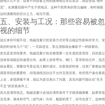
接地方式不当，或者不同设备之间的接地电位存在差异，就会形成"地环
流"，在测量回路中产生干扰电压。这种干扰带来的零点偏移，有时候能
达到满量程的百分之几，相当可观。
五、安装与工况：那些容易被忽
视的细节
说出来你可能不信，电磁流量计的安装方式对零点稳定性影响非常大。安
装的时候有几个"坑"，一旦踩进去，零点漂移就会像影子一样跟着你。
首先是直管段要求。电磁流量计前后都需要一定长度的直管段，目的是让
流体形成稳定的速度分布。如果上游有弯头、阀门、泵等扰动元件，流态
就会紊乱，测量信号里会混入额外成分。在新装的时候，仪表厂家都会强
调直管段的重要性，但现场情况往往不允许完美安装。有些用户凑合着装
上去，发现测量不准，就以为是仪表出了问题，其实问题可能出在"先天
不足"的安装条件上。
其次是满管状态。电磁流量计必须在满管条件下才能准确测量，如果管道
没充满，液体和空气（或气体）共存，截面积变了，信号也变了。这种情