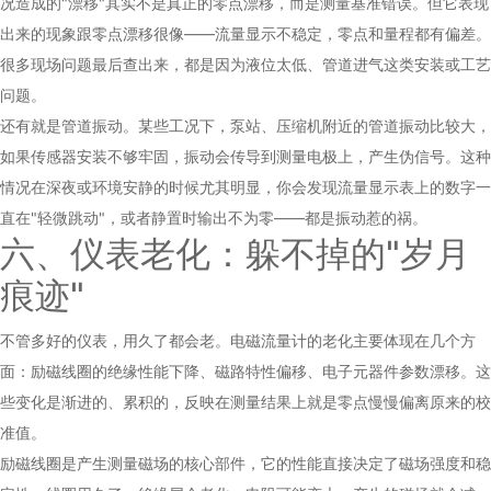
况造成的"漂移"其实不是真正的零点漂移，而是测量基准错误。但它表现
出来的现象跟零点漂移很像——流量显示不稳定，零点和量程都有偏差。
很多现场问题最后查出来，都是因为液位太低、管道进气这类安装或工艺
问题。
还有就是管道振动。某些工况下，泵站、压缩机附近的管道振动比较大，
如果传感器安装不够牢固，振动会传导到测量电极上，产生伪信号。这种
情况在深夜或环境安静的时候尤其明显，你会发现流量显示表上的数字一
直在"轻微跳动"，或者静置时输出不为零——都是振动惹的祸。
六、仪表老化：躲不掉的"岁月
痕迹"
不管多好的仪表，用久了都会老。电磁流量计的老化主要体现在几个方
面：励磁线圈的绝缘性能下降、磁路特性偏移、电子元器件参数漂移。这
些变化是渐进的、累积的，反映在测量结果上就是零点慢慢偏离原来的校
准值。
励磁线圈是产生测量磁场的核心部件，它的性能直接决定了磁场强度和稳