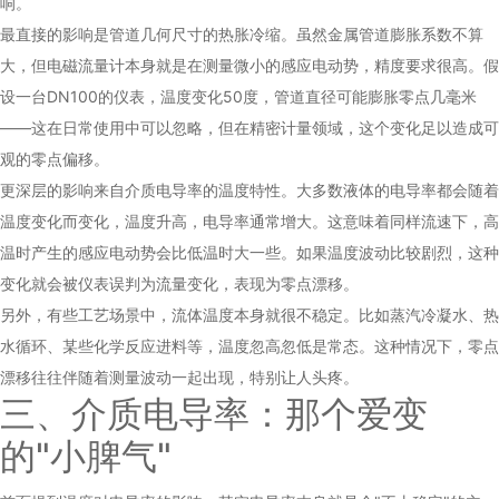
响。
最直接的影响是管道几何尺寸的热胀冷缩。虽然金属管道膨胀系数不算
大，但电磁流量计本身就是在测量微小的感应电动势，精度要求很高。假
设一台DN100的仪表，温度变化50度，管道直径可能膨胀零点几毫米
——这在日常使用中可以忽略，但在精密计量领域，这个变化足以造成可
观的零点偏移。
更深层的影响来自介质电导率的温度特性。大多数液体的电导率都会随着
温度变化而变化，温度升高，电导率通常增大。这意味着同样流速下，高
温时产生的感应电动势会比低温时大一些。如果温度波动比较剧烈，这种
变化就会被仪表误判为流量变化，表现为零点漂移。
另外，有些工艺场景中，流体温度本身就很不稳定。比如蒸汽冷凝水、热
水循环、某些化学反应进料等，温度忽高忽低是常态。这种情况下，零点
漂移往往伴随着测量波动一起出现，特别让人头疼。
三、介质电导率：那个爱变
的"小脾气"