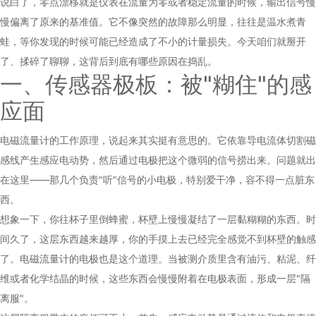
说白了，零点漂移就是仪表在流量为零或者稳定流量的时候，输出信号慢
慢偏离了原来的基准值。它不像突然的故障那么明显，往往是温水煮青
蛙，等你发现的时候可能已经造成了不小的计量损失。今天咱们就掰开
了、揉碎了聊聊，这背后到底有哪些原因在捣乱。
一、传感器极板：被"糊住"的感
应面
电磁流量计的工作原理，说起来其实挺有意思的。它依靠导电流体切割磁
感线产生感应电动势，然后通过电极把这个微弱的信号捞出来。问题就出
在这里——那几个负责"听"信号的小电极，特别爱干净，容不得一点脏东
西。
想象一下，你往杯子里倒蜂蜜，杯壁上慢慢凝结了一层黏糊糊的东西。时
间久了，这层东西越来越厚，你的手摸上去已经完全感觉不到杯壁的触感
了。电磁流量计的电极也是这个道理。当被测介质里含有油污、粘泥、纤
维或者化学结晶的时候，这些东西会慢慢附着在电极表面，形成一层"隔
离服"。