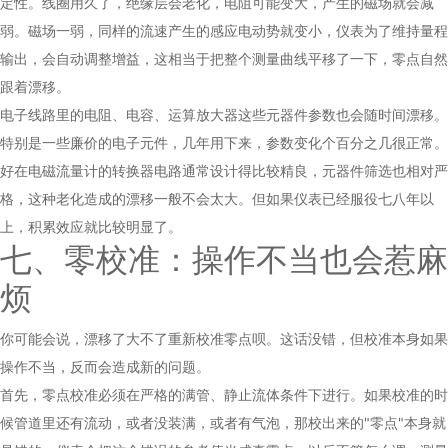
定性。线圈用久了，绝缘层会老化，电阻可能变大，产生的磁场就会减
弱。磁场一弱，同样的流速产生的感应电动势就变小，仪表为了维持量程
输出，会自动调整增益，这相当于把整个测量曲线平移了一下，零点自然
跟着漂移。
电子线路里的电阻、电容、运算放大器这些元器件参数也会随时间漂移。
特别是一些廉价的电子元件，几年用下来，参数变化个百分之几很正常。
好在电磁流量计的转换器电路通常设计得比较精良，元器件筛选也相对严
格，这种老化造成的漂移一般不会太大。但如果仪表已经服役七八年以
上，积累效应就比较明显了。
七、零校准：操作不当也会惹麻
烦
你可能会说，漂移了大不了重新校准零点呗。这话没错，但校准本身如果
操作不当，反而会造成新的问题。
首先，零点校准必须在严格的满管、静止流体条件下进行。如果校准的时
候管道里还有流动，或者没装满，或者有气泡，那校出来的"零点"本身就