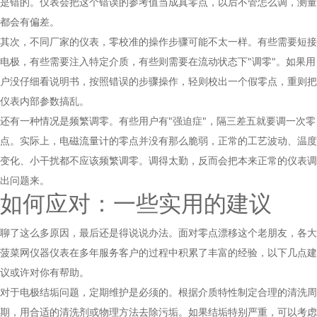
是错的。仪表会把这个错误的参考值当成真零点，以后不管怎么调，测量
都会有偏差。
其次，不同厂家的仪表，零校准的操作步骤可能不太一样。有些需要短接
电极，有些需要注入特定介质，有些则需要在流动状态下"调零"。如果用
户没仔细看说明书，按照错误的步骤操作，轻则校出一个假零点，重则把
仪表内部参数搞乱。
还有一种情况是频繁调零。有些用户有"强迫症"，隔三差五就要调一次零
点。实际上，电磁流量计的零点并没有那么脆弱，正常的工艺波动、温度
变化、小干扰都不应该频繁调零。调得太勤，反而会把本来正常的仪表调
出问题来。
如何应对：一些实用的建议
聊了这么多原因，最后还是得说说办法。面对零点漂移这个老朋友，各大
菠菜网仪器仪表在多年服务客户的过程中积累了丰富的经验，以下几点建
议或许对你有帮助。
对于电极结垢问题，定期维护是必须的。根据介质特性制定合理的清洗周
期，用合适的清洗剂或物理方法去除污垢。如果结垢特别严重，可以考虑