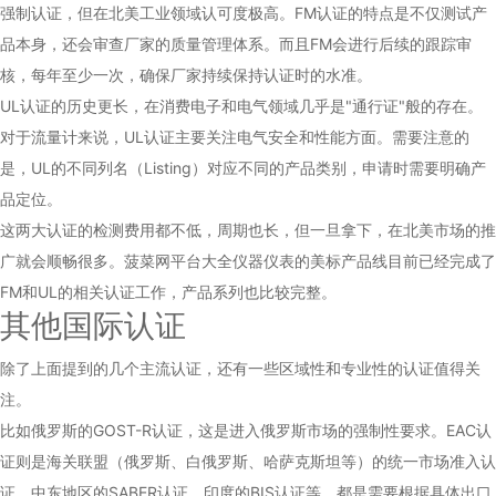
强制认证，但在北美工业领域认可度极高。FM认证的特点是不仅测试产
品本身，还会审查厂家的质量管理体系。而且FM会进行后续的跟踪审
核，每年至少一次，确保厂家持续保持认证时的水准。
UL认证的历史更长，在消费电子和电气领域几乎是"通行证"般的存在。
对于流量计来说，UL认证主要关注电气安全和性能方面。需要注意的
是，UL的不同列名（Listing）对应不同的产品类别，申请时需要明确产
品定位。
这两大认证的检测费用都不低，周期也长，但一旦拿下，在北美市场的推
广就会顺畅很多。菠菜网平台大全仪器仪表的美标产品线目前已经完成了
FM和UL的相关认证工作，产品系列也比较完整。
其他国际认证
除了上面提到的几个主流认证，还有一些区域性和专业性的认证值得关
注。
比如俄罗斯的GOST-R认证，这是进入俄罗斯市场的强制性要求。EAC认
证则是海关联盟（俄罗斯、白俄罗斯、哈萨克斯坦等）的统一市场准入认
证。中东地区的SABER认证、印度的BIS认证等，都是需要根据具体出口