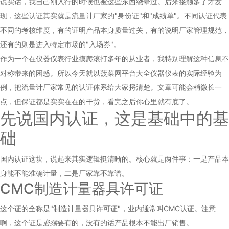
说实话，我自己刚入行的时候也被这些东西绕晕过。后来接触多了才发
现，这些认证其实就是
流量计厂家
的"身份证"和"成绩单"。不同认证代表
不同的考核维度，有的证明产品本身质量过关，有的说明厂家管理规范，
还有的则是进入特定市场的"入场券"。
作为一个在仪器仪表行业摸爬滚打多年的从业者，我特别理解这种信息不
对称带来的困惑。所以今天就以菠菜网平台大全仪器仪表的实际经验为
例，把流量计厂家常见的认证体系给大家捋清楚。文章可能会稍微长一
点，但保证都是实实在在的干货，看完之后你心里就有底了。
先说国内认证，这是基础中的基
础
国内认证这块，说起来其实逻辑挺清晰的。核心就是两件事：一是产品本
身能不能准确计量，二是厂家靠不靠谱。
CMC制造计量器具许可证
这个证的全称是"制造计量器具许可证"，业内通常叫CMC认证。注意
啊，这个证是
必须
要有的，没有的话产品根本不能出厂销售。