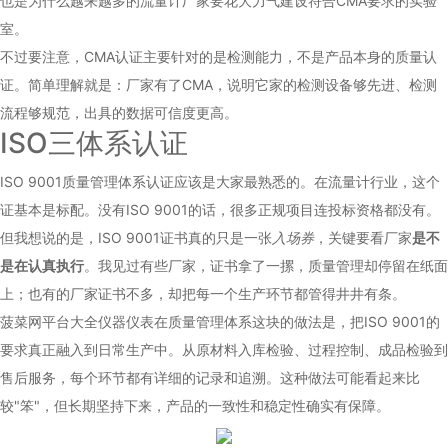
也是为什么越来越多的流量计厂家要花大力气建设符合CMA要求的实验
室。
不过要注意，CMA认证主要针对的是检测能力，不是产品本身的质量认
证。简单理解就是：厂家有了CMA，说明它家的检测设备够先进、检测
流程够规范，出具的数据可信度更高。
ISO三体系认证
ISO 9001质量管理体系认证应该是大家最熟悉的。在流量计行业，这个
证基本是标配。没有ISO 9001的话，很多正规项目连投标资格都没有。
但我想说的是，ISO 9001证书真的只是一张
入场券
，关键要看厂家
是不
是在认真执行
。我见过有些厂家，证书拿了一摞，质量管理却停留在纸面
上；也有的厂家证书不多，却把每一个生产环节都管得井井有条。
菠菜网平台大全仪器仪表在质量管理体系这块的做法是，把ISO 9001的
要求真正融入到日常生产中。从原材料入库检验、过程控制、成品检验到
售后服务，每个环节都有详细的记录和追溯。这种做法可能看起来比
较"笨"，但长期坚持下来，产品的一致性和稳定性确实有保障。