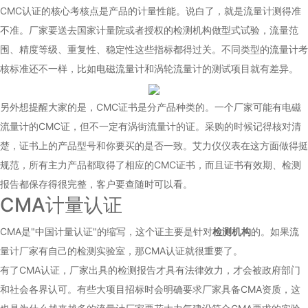
CMC认证的核心考核点是产品的计量性能。说白了，就是流量计测得准
不准。厂家要送去国家计量院或者授权的检测机构做型式试验，流量范
围、精度等级、重复性、稳定性这些指标都得过关。不同类型的流量计考
核标准还不一样，比如
电磁流量计
和涡轮流量计的测试项目就有差异。
另外想提醒大家的是，CMC证书是分产品种类的。一个厂家可能有
电磁
流量计
的CMC证，但不一定有涡街流量计的证。采购的时候记得核对清
楚，证书上的产品型号和你要买的是否一致。艾力仪仪表在这方面做得挺
规范，所有主力产品都取得了相应的CMC证书，而且证书有效期、检测
报告都保存得很完整，客户要查随时可以看。
CMA计量认证
CMA是"中国计量认证"的缩写，这个证主要是针对
检测机构
的。如果流
量计厂家有自己的检测实验室，那CMA认证就很重要了。
有了CMA认证，厂家出具的检测报告才具有法律效力，才会被政府部门
和社会各界认可。有些大项目招标时会明确要求厂家具备CMA资质，这