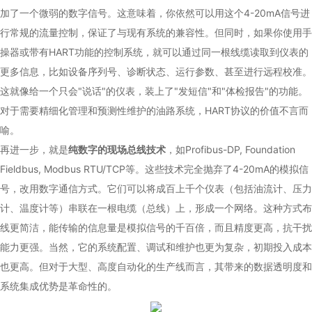
加了一个微弱的数字信号。这意味着，你依然可以用这个4-20mA信号进
行常规的流量控制，保证了与现有系统的兼容性。但同时，如果你使用手
操器或带有HART功能的控制系统，就可以通过同一根线缆读取到仪表的
更多信息，比如设备序列号、诊断状态、运行参数、甚至进行远程校准。
这就像给一个只会"说话"的仪表，装上了"发短信"和"体检报告"的功能。
对于需要精细化管理和预测性维护的油路系统，HART协议的价值不言而
喻。
再进一步，就是
纯数字的现场总线技术
，如Profibus-DP, Foundation
Fieldbus, Modbus RTU/TCP等。这些技术完全抛弃了4-20mA的模拟信
号，改用数字通信方式。它们可以将成百上千个仪表（包括油流计、压力
计、温度计等）串联在一根电缆（总线）上，形成一个网络。这种方式布
线更简洁，能传输的信息量是模拟信号的千百倍，而且精度更高，抗干扰
能力更强。当然，它的系统配置、调试和维护也更为复杂，初期投入成本
也更高。但对于大型、高度自动化的生产线而言，其带来的数据透明度和
系统集成优势是革命性的。