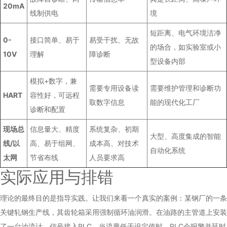
20mA
线制供电
境
短距离、电气环境洁净
0-
接口简单、易于
易受干扰、无故
的场合，如实验室或小
10V
理解
障诊断
型设备内部
模拟+数字，兼
需要专用设备读
需要维护管理和诊断功
HART
容性好，可远程
取数字信息
能的现代化工厂
诊断和配置
现场总
信息量大、精度
系统复杂、初期
大型、高度集成的智能
线/以
高、易于组网、
成本高、对技术
自动化系统
太网
节省布线
人员要求高
实际应用与排错
理论的最终目的是指导实践。让我们来看一个真实的案例：某钢厂的一条
关键轧钢生产线，其齿轮箱采用强制循环油润滑。在油路的主管道上安装
了一台油流计，信号接入PLC。当流量低于设定值时，PLC会报警并延时