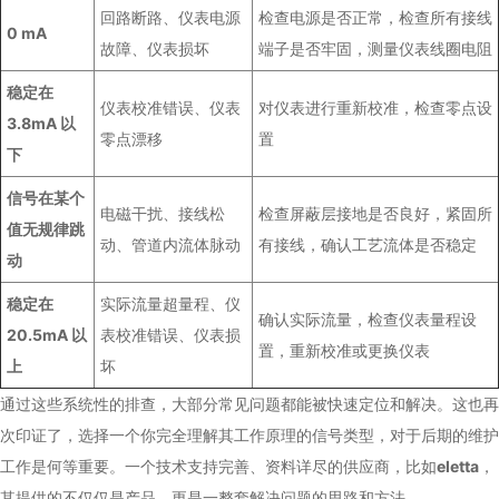
回路断路、仪表电源
检查电源是否正常，检查所有接线
0 mA
故障、仪表损坏
端子是否牢固，测量仪表线圈电阻
稳定在
仪表校准错误、仪表
对仪表进行重新校准，检查零点设
3.8mA 以
零点漂移
置
下
信号在某个
电磁干扰、接线松
检查屏蔽层接地是否良好，紧固所
值无规律跳
动、管道内流体脉动
有接线，确认工艺流体是否稳定
动
稳定在
实际流量超量程、仪
确认实际流量，检查仪表量程设
20.5mA 以
表校准错误、仪表损
置，重新校准或更换仪表
上
坏
通过这些系统性的排查，大部分常见问题都能被快速定位和解决。这也再
次印证了，选择一个你完全理解其工作原理的信号类型，对于后期的维护
工作是何等重要。一个技术支持完善、资料详尽的供应商，比如
eletta
，
其提供的不仅仅是产品，更是一整套解决问题的思路和方法。