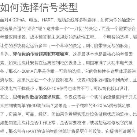
如何选择信号类型
面对4-20mA、电压、HART、现场总线等多种选择，如何为你的油流计
挑选最合适的"语言"呢？这并非一个"一刀切"的决定，而是一个需要综合
考量应用场景、成本预算和未来规划的系统性工程。一个明智的选择，能
让你的系统稳定运行多年；一个草率的决定，则可能带来无尽的麻烦。
首先，
评估你的传输距离和环境噪声
。这是最基本也是最核心的考量因
素。如果油流计安装在远离控制柜的设备上，周围布满了大功率电气设
备，那么4-20mA几乎是你唯一可靠的选择，它的鲁棒性在这里体现得淋
漓尽致。如果只是在一个小型控制柜内，仪表和控制器相距不到两米，且
环境电气干扰很小，那么0-10V信号也未尝不可，可以简化接口设计。
其次，
思考你对数据的需求深度
。你仅仅需要一个实时的流量值用于开关
量控制或简单的PID调节吗？如果是，一个纯粹的4-20mA信号就足够
了，它简单、可靠、经济。但如果你希望实现对设备健康状态的监控，比
如想知道油流计是否工作正常，是否需要校准，或者想远程修改它的量
程，那么带有HART协议的智能油流计将是更佳的投资。它提供的诊断信