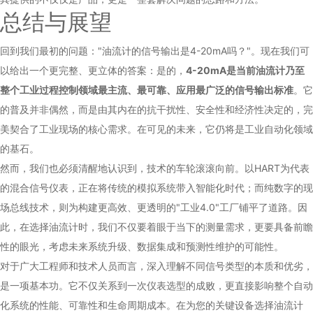
总结与展望
回到我们最初的问题："油流计的信号输出是4-20mA吗？"。现在我们可
以给出一个更完整、更立体的答案：是的，
4-20mA是当前油流计乃至
整个工业过程控制领域最主流、最可靠、应用最广泛的信号输出标准
。它
的普及并非偶然，而是由其内在的抗干扰性、安全性和经济性决定的，完
美契合了工业现场的核心需求。在可见的未来，它仍将是工业自动化领域
的基石。
然而，我们也必须清醒地认识到，技术的车轮滚滚向前。以HART为代表
的混合信号仪表，正在将传统的模拟系统带入智能化时代；而纯数字的现
场总线技术，则为构建更高效、更透明的"工业4.0"工厂铺平了道路。因
此，在选择油流计时，我们不仅要着眼于当下的测量需求，更要具备前瞻
性的眼光，考虑未来系统升级、数据集成和预测性维护的可能性。
对于广大工程师和技术人员而言，深入理解不同信号类型的本质和优劣，
是一项基本功。它不仅关系到一次仪表选型的成败，更直接影响整个自动
化系统的性能、可靠性和生命周期成本。在为您的关键设备选择油流计