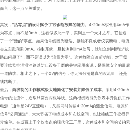
到控制系统的"原汁原味"。对于动辄几十米甚至上百米传输距离的油流计
而言，这一点至关重要。
其次，
"活零点"的设计赋予了它诊断故障的能力
。4-20mA标准用4mA作
为零点，而不是0mA，这看似多此一举，实则是一个天才之举。它创造
了一个"活的"零点。如果信号线因为断裂、接触不良或者仪表断电，电流
会立刻跌落到0mA。控制系统一旦检测到0mA信号，就能立刻判断出"线
路出问题了"，而不是误以为"流量为零"。这种故障自诊断功能，对于需
要连续监控润滑油路以防止设备干磨的关键应用来说，是保障安全的最后
一道防线。相比之下，一个0V的信号，你无法分清是真的没流量，还是
线路断了。
最后，
两线制的工作模式极大地简化了安装并降低了成本
。采用4-20mA
信号的油流计，通常只需要两根导线。这两根线既能为仪表本身提供工作
电源（通常是24V直流电），又能同时传输4-20mA的测量信号。电源和
信号"公用通道"，大大节省了电缆成本和布线空间，也让接线工作变得异
常简单。在成百上千个仪表点的现代化工厂里，这种成本和空间的节约累