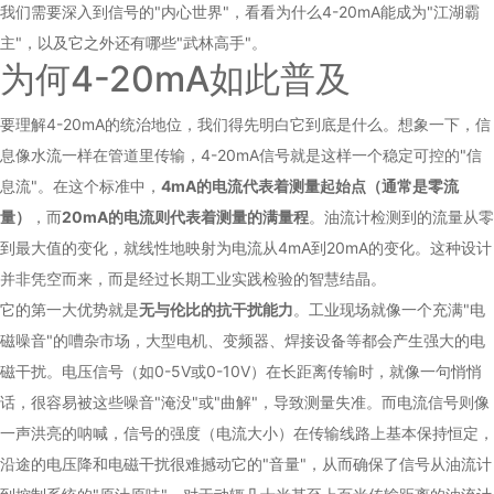
我们需要深入到信号的"内心世界"，看看为什么4-20mA能成为"江湖霸
主"，以及它之外还有哪些"武林高手"。
为何4-20mA如此普及
要理解4-20mA的统治地位，我们得先明白它到底是什么。想象一下，信
息像水流一样在管道里传输，4-20mA信号就是这样一个稳定可控的"信
息流"。在这个标准中，
4mA的电流代表着测量起始点（通常是零流
量）
，而
20mA的电流则代表着测量的满量程
。油流计检测到的流量从零
到最大值的变化，就线性地映射为电流从4mA到20mA的变化。这种设计
并非凭空而来，而是经过长期工业实践检验的智慧结晶。
它的第一大优势就是
无与伦比的抗干扰能力
。工业现场就像一个充满"电
磁噪音"的嘈杂市场，大型电机、变频器、焊接设备等都会产生强大的电
磁干扰。电压信号（如0-5V或0-10V）在长距离传输时，就像一句悄悄
话，很容易被这些噪音"淹没"或"曲解"，导致测量失准。而电流信号则像
一声洪亮的呐喊，信号的强度（电流大小）在传输线路上基本保持恒定，
沿途的电压降和电磁干扰很难撼动它的"音量"，从而确保了信号从油流计