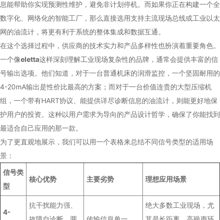
息能帮助你实现预测性维护，避免非计划停机。而如果你正在构建一个全
数字化、网络化的智能工厂，那么直接选用支持主流现场总线或工业以太
网的油流计，将更有利于系统的整体集成和数据互通。
在这个选择过程中，供应商的技术实力和产品多样性也扮演着重要角色。
一个像
eletta
这样深刻理解工业现场复杂性的品牌，通常会提供丰富的信
号输出选项。他们知道，对于一台普通机床的润滑监控，一个坚固耐用的
4-20mA输出是性价比最高的方案；而对于一台价值连贵的大型压缩机
组，一个带有HART协议、能提供详尽诊断信息的油流计，则能更好地保
护用户的投资。这种以用户需求为导向的产品设计哲学，确保了你能找到
最适合自己应用的那一款。
为了更直观地展示，我们可以用一个表格来总结不同信号类型的适用场
景：
信号类
核心优势
主要劣势
理想应用场景
型
抗干扰能力强、
绝大多数工业现场，尤
4-
故障自诊断、两
传输信息单一
其是长距离、高噪声环