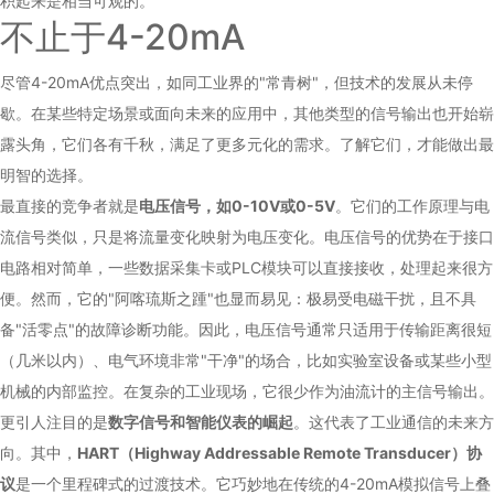
积起来是相当可观的。
不止于4-20mA
尽管4-20mA优点突出，如同工业界的"常青树"，但技术的发展从未停
歇。在某些特定场景或面向未来的应用中，其他类型的信号输出也开始崭
露头角，它们各有千秋，满足了更多元化的需求。了解它们，才能做出最
明智的选择。
最直接的竞争者就是
电压信号，如0-10V或0-5V
。它们的工作原理与电
流信号类似，只是将流量变化映射为电压变化。电压信号的优势在于接口
电路相对简单，一些数据采集卡或PLC模块可以直接接收，处理起来很方
便。然而，它的"阿喀琉斯之踵"也显而易见：极易受电磁干扰，且不具
备"活零点"的故障诊断功能。因此，电压信号通常只适用于传输距离很短
（几米以内）、电气环境非常"干净"的场合，比如实验室设备或某些小型
机械的内部监控。在复杂的工业现场，它很少作为油流计的主信号输出。
更引人注目的是
数字信号和智能仪表的崛起
。这代表了工业通信的未来方
向。其中，
HART（Highway Addressable Remote Transducer）协
议
是一个里程碑式的过渡技术。它巧妙地在传统的4-20mA模拟信号上叠