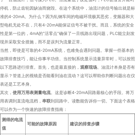
停机，防止齿轮因缺油而烧毁。在这个系统中，油流计的信号输出就是标
准的4-20mA。为什么？因为轧钢车间的电磁环境极其恶劣，变频器和大
型电机无处不在，只有4-20mA能保证信号不被干扰。而且，系统的安全
性是第一位的，4mA的"活零点"确保了一旦线路出现问题，PLC能立刻发
现并采取安全措施，而不是误判为流量正常。
当然，即使是可靠的4-20mA系统，也难免会遇到问题。掌握一些基本的
故障排查技巧，能让你事半功倍。当控制系统显示流量异常时，可以按照
以下思路进行排查。首先，也是最直接的，
观察现场
。油流计本身是否有
显示？管道上的视镜是否能看到油在流动？这可以帮助你判断问题出在仪
表还是工艺本身。
其次，
使用万用表测量电流
。这是诊断4-20mA回路最核心的手段。将万
用表调到直流电流档，
串联
到回路中。读数能告诉你一切。下面这个表格
可以作为一个快速的故障排查指南：
测得的电流
可能的故障原因
建议的排查步骤
值