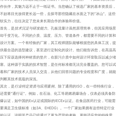
作伙伴，其魅力远不止于一纸证书。当您确认了候选厂家的基本资质后，
不妨将目光放得更长远一些，去探寻那些隐藏在水面之下的"冰山"。这些
软实力，往往决定了您未来长期合作的体验和价值。
首先，是
技术沉淀与研发能力
。孔板流量计虽然原理简单，但其应用场景
却千变万化。不同的介质、温度、压力、管道条件，都需要不同的计算和
设计方案。一个有经验的厂家，其工程师团队能够根据您的具体工况，提
供最合适的选型建议，甚至进行定制化的设计。他们能告诉您，在高温高
压下应该选择何种材质的垫片，在脏污介质中如何设计环室取压以减少堵
塞。这种源于实践的技术智慧，是任何标准都无法完全覆盖的。您可以试
着和厂家的技术人员深入交流，从他们回答问题的专业程度和广度，就能
判断其技术底蕴的深浅。
其次，是
行业特定资质与应用案例
。除了通用的ISO，在一些特殊行业，
还需要"通行证"。例如，在石油、化工等易燃易爆场合，仪表必须具备防
爆认证，如中国的Ex认证或国际的IECEx认证。在食品医药行业，可能需
要满足卫生级标准（如3A、EHEDG）。一个厂家如果拥有这些特定行业
的认证，说明其产品已经通过了更为严苛的考验，更能适应您的特殊需