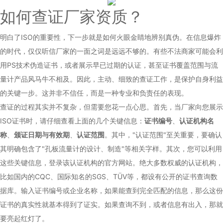
如何查证厂家资质？
明白了ISO的重要性，下一步就是如何火眼金睛地辨别真伪。在信息爆炸
的时代，仅仅听信厂家的一面之词是远远不够的。有些不法商家可能会利
用PS技术伪造证书，或者展示早已过期的认证，甚至证书覆盖范围与流
量计产品风马牛不相及。因此，主动、细致的查证工作，是保护自身利益
的关键一步。这并非不信任，而是一种专业和负责任的表现。
查证的过程其实并不复杂，但需要您花一点心思。首先，当厂家向您展示
ISO证书时，请仔细查看上面的几个关键信息：
证书编号
、
认证机构名
称
、
颁证日期与有效期
、
认证范围
。其中，"认证范围"至关重要，要确认
其明确包含了"孔板流量计的设计、制造"等相关字样。其次，您可以利用
这些关键信息，登录该认证机构的官方网站。绝大多数权威的认证机构，
比如国内的CQC、国际知名的SGS、TÜV等，都设有公开的证书查询数
据库。输入证书编号或企业名称，如果能查到完全匹配的信息，那么这份
证书的真实性就基本得到了证实。如果查询不到，或者信息有出入，那就
要亮起红灯了。