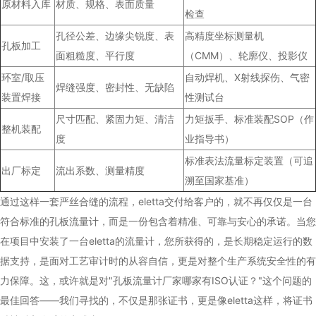
原材料入库
材质、规格、表面质量
检查
孔径公差、边缘尖锐度、表
高精度坐标测量机
孔板加工
面粗糙度、平行度
（CMM）、轮廓仪、投影仪
环室/取压
自动焊机、X射线探伤、气密
焊缝强度、密封性、无缺陷
装置焊接
性测试台
尺寸匹配、紧固力矩、清洁
力矩扳手、标准装配SOP（作
整机装配
度
业指导书）
标准表法流量标定装置（可追
出厂标定
流出系数、测量精度
溯至国家基准）
通过这样一套严丝合缝的流程，eletta交付给客户的，就不再仅仅是一台
符合标准的孔板流量计，而是一份包含着精准、可靠与安心的承诺。当您
在项目中安装了一台eletta的流量计，您所获得的，是长期稳定运行的数
据支持，是面对工艺审计时的从容自信，更是对整个生产系统安全性的有
力保障。这，或许就是对"孔板流量计厂家哪家有ISO认证？"这个问题的
最佳回答——我们寻找的，不仅是那张证书，更是像eletta这样，将证书