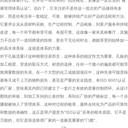
到底意味着什么。它并非一张简单的产品合格证，更像是一套企业的"健
康管理体系认证"。说白了，它关注的不是你这一批次的产品做得有多
好，而是你有没有一套稳定、可靠、能够持续产出好产品的流程和方法。
它要求企业从原材料采购、生产过程控制、产品检验，到客户服务和持续
改进，每一个环节都有章可循、有据可查。这就像一家米其林餐厅，其魅
力不仅在于一道招牌菜的惊艳，更在于无论何时去，都能享受到始终如一
的高水准美味，这就是体系的力量。
对于孔板流量计这种精密仪表而言，这种体系的稳定性尤为重要。孔板的
加工精度、管道的取压方式、材质的选择，任何一个微小的偏差都可能导
致测量数据的失准。在一个大型的化工或能源项目中，这种失准可能意味
着每天成千上万的物料损失，甚至是严重的安全隐患。有ISO 9001认证
的厂家，意味着其内部已经建立了一套行之有效的质量控制闭环。从设计
图纸的审核，到加工车间的公差控制，再到出厂前的严格标定，每一个步
骤都被纳入了管理体系。这种对过程的敬畏，最终会转化为产品的可靠性
和数据的准确性，这正是用户愿意为"ISO认证"买单的根本原因。它不是
万能的，但它是筛选靠谱厂家的一道极其重要的"门槛"。