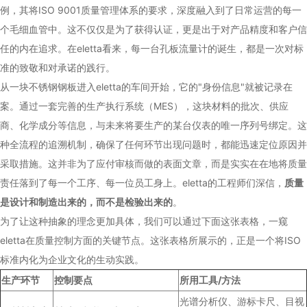
例，其将ISO 9001质量管理体系的要求，深度融入到了日常运营的每一
个毛细血管中。这不仅仅是为了获得认证，更是出于对产品精度和客户信
任的内在追求。在eletta看来，每一台孔板流量计的诞生，都是一次对标
准的致敬和对承诺的践行。
从一块不锈钢钢板进入eletta的车间开始，它的"身份信息"就被记录在
案。通过一套完善的生产执行系统（MES），这块材料的批次、供应
商、化学成分等信息，与未来将要生产的某台仪表的唯一序列号绑定。这
种全流程的追溯机制，确保了任何环节出现问题时，都能迅速定位原因并
采取措施。这并非为了应付审核而做的表面文章，而是实实在在地将质量
责任落到了每一个工序、每一位员工身上。eletta的工程师们深信，
质量
是设计和制造出来的，而不是检验出来的
。
为了让这种抽象的理念更加具体，我们可以通过下面这张表格，一窥
eletta在质量控制方面的关键节点。这张表格所展示的，正是一个将ISO
标准内化为企业文化的生动实践。
生产环节
控制要点
所用工具/方法
光谱分析仪、游标卡尺、目视