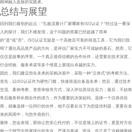
精神融入血脉的实践者。
总结与展望
回到我们最初的起点："孔板流量计厂家哪家有ISO认证？"经过这一番深
入的探讨，我们不难发现，这个问题的答案已经超越了简单
的"是"或"否"。ISO认证无疑是一个高效且可靠的筛选工具，它为我们指
明了通往高品质产品的方向，是评估厂家实力不可或缺的基石。然而，它
仅仅是故事的序章。一个真正值得信赖的合作伙伴，还需要在技术深度、
行业经验、服务承诺等多个维度上展现出卓越的实力。
因此，我们建议您在未来的采购决策中，采取一种"立体式"的考察方法。
首先，以ISO认证作为硬性门槛，快速筛选出备选名单；然后，通过技术
交流、案例考察、资质审核等方式，深入评估其综合实力；最后，不妨将
售后服务和长期合作的潜力，作为重要的决策砝码。选择一个仪表供应
商，就像选择一位同行的伙伴，他不仅要在当下为您提供利器，更要在未
来的风雨中，与您并肩前行。
最终，您会发现，那份让您安心托付的，不仅是墙上的证书，更是对方在
每一个细节中所展现出的专业、严谨与真诚。而这，也正是工业精神最核