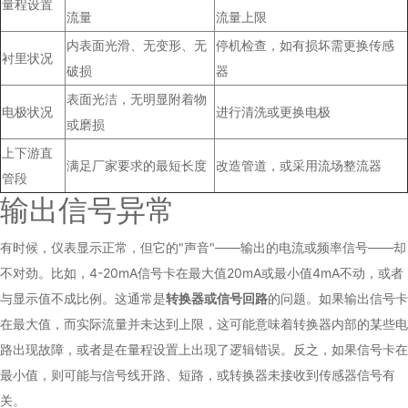
量程设置
流量
流量上限
内表面光滑、无变形、无
停机检查，如有损坏需更换传感
衬里状况
破损
器
表面光洁，无明显附着物
电极状况
进行清洗或更换电极
或磨损
上下游直
满足厂家要求的最短长度
改造管道，或采用流场整流器
管段
输出信号异常
有时候，仪表显示正常，但它的"声音"——输出的电流或频率信号——却
不对劲。比如，4-20mA信号卡在最大值20mA或最小值4mA不动，或者
与显示值不成比例。这通常是
转换器或信号回路
的问题。如果输出信号卡
在最大值，而实际流量并未达到上限，这可能意味着转换器内部的某些电
路出现故障，或者是在量程设置上出现了逻辑错误。反之，如果信号卡在
最小值，则可能与信号线开路、短路，或转换器未接收到传感器信号有
关。