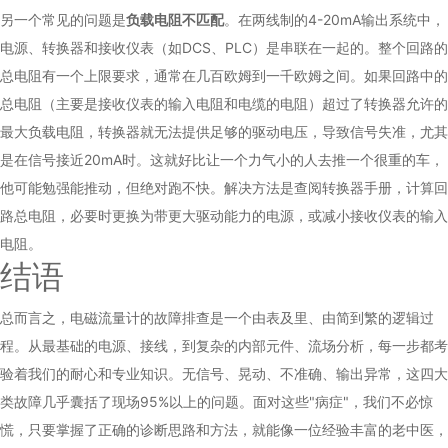
另一个常见的问题是
负载电阻不匹配
。在两线制的4-20mA输出系统中，
电源、转换器和接收仪表（如DCS、PLC）是串联在一起的。整个回路的
总电阻有一个上限要求，通常在几百欧姆到一千欧姆之间。如果回路中的
总电阻（主要是接收仪表的输入电阻和电缆的电阻）超过了转换器允许的
最大负载电阻，转换器就无法提供足够的驱动电压，导致信号失准，尤其
是在信号接近20mA时。这就好比让一个力气小的人去推一个很重的车，
他可能勉强能推动，但绝对跑不快。解决方法是查阅转换器手册，计算回
路总电阻，必要时更换为带更大驱动能力的电源，或减小接收仪表的输入
电阻。
结语
总而言之，电磁流量计的故障排查是一个由表及里、由简到繁的逻辑过
程。从最基础的电源、接线，到复杂的内部元件、流场分析，每一步都考
验着我们的耐心和专业知识。无信号、晃动、不准确、输出异常，这四大
类故障几乎囊括了现场95%以上的问题。面对这些"病症"，我们不必惊
慌，只要掌握了正确的诊断思路和方法，就能像一位经验丰富的老中医，