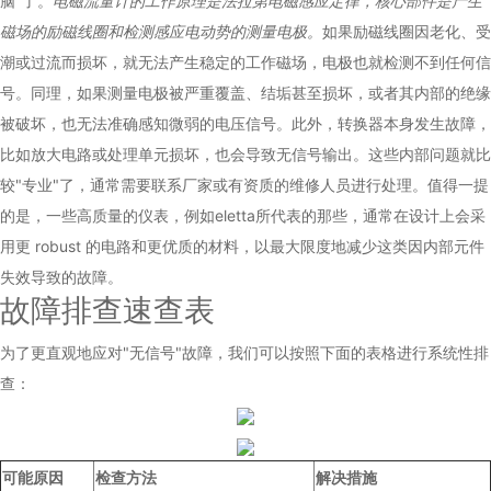
脑"了。
电磁流量计的工作原理是法拉第电磁感应定律，核心部件是产生
磁场的励磁线圈和检测感应电动势的测量电极。
如果励磁线圈因老化、受
潮或过流而损坏，就无法产生稳定的工作磁场，电极也就检测不到任何信
号。同理，如果测量电极被严重覆盖、结垢甚至损坏，或者其内部的绝缘
被破坏，也无法准确感知微弱的电压信号。此外，转换器本身发生故障，
比如放大电路或处理单元损坏，也会导致无信号输出。这些内部问题就比
较"专业"了，通常需要联系厂家或有资质的维修人员进行处理。值得一提
的是，一些高质量的仪表，例如eletta所代表的那些，通常在设计上会采
用更 robust 的电路和更优质的材料，以最大限度地减少这类因内部元件
失效导致的故障。
故障排查速查表
为了更直观地应对"无信号"故障，我们可以按照下面的表格进行系统性排
查：
可能原因
检查方法
解决措施