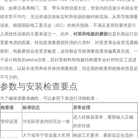
段。如果仪表离阀门、泵、弯头等扰动源太近，管道内的流速分布就会变
得非常不均匀，无法形成仪表标定时所依据的轴对称流场，从而导致测量
误差。根据国际电工委员会（IEC）的相关指南，不满足直管段要求是引
入系统性误差的主要来源之一。此外，
衬里和电极的磨损
也是长期运行后
需要考虑的因素。特别是测量磨损性强的介质时，衬里变薄会改变流通截
面积，电极磨损会改变灵敏度，这些都会导致测量值逐渐偏离真实值。一
个设计精良的eletta仪表，其衬里材料和电极结构通常会针对特定工况进
行优化，以延长使用寿命并保持测量精度，但定期的检查和校验依然是必
不可少的。
参数与安装检查要点
为了确保测量准确性，可以参照下表进行详细检查：
检查项
标准状态
异常处理
进入转换器菜单，重新输入正确
管径设置
与实际管道内径完全一致
的管径值
大于或等于管道最大常用
根据工艺要求，重新设定合适的