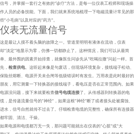
信号，并掌握一套行之有效的"诊疗"方法，是每一位仪表工程师和现场操
作人员的必备技能。下面，我们就来系统地梳理一下电磁流量计常见的那
些"小毛病"以及对应的"药方"。
仪表无流量信号
这是最让人摸不着头脑的故障之一。管道里明明有液体在流动，仪表
却"淡定"地显示为零，仿佛一切都静止了。这种情况，我们可以从最简
单、最外围的因素开始排查，就像医生问诊先从"吃喝拉撒"问起一样。首
先，
检查供电
。这听起来像是句废话，但现场环境复杂，接线端子松动、
保险丝熔断、电源开关未合闸等低级错误时有发生。万用表是此时最好的
朋友，用它测量一下转换器的接线端子，看电压是否在正常范围内。如果
电源没问题，接下来就要检查
信号电缆连接
了。从传感器到转换器的电
缆，是传递流量信号的"神经"，如果这根"神经"断了或者接头处被腐蚀、
进水，信号自然就传不过去了。仔细检查电缆的完整性，确保所有连接器
都牢固、清洁、干燥。
如果电源和电缆都万无一失，那问题可能就出在仪表的"心脏"或"大