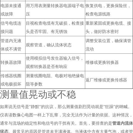
电源未接通
用万用表测量转换器电源端子电
恢复供电，更换保险丝，
或故障
压
检查电源线路
信号电缆连
目视检查电缆有无破损，检查接
重新紧固或更换电缆、接
接问题
头是否牢固、有无锈蚀
头，做好防水密封
管道内无液
调整安装位置，确保满管
观察管道，确认流体状态
体或不满管
流动
使用模拟信号发生器输入信号，
转换器故障
维修或更换转换器
观察转换器是否有响应
传感器线圈
测量线圈电阻、电极对地绝缘电
返厂维修或更换传感器
或电极损坏
阻等参数
测量值晃动或不稳
如果说无信号是"静默"的抗议，那么测量值剧烈晃动就是"狂躁"的呐喊。
仪表读数像心电图一样上下乱窜，完全无法作为计量的依据。这种情况，
通常与流场的稳定性和电信号的干扰有关。首先，要排查的是
管道内流体
状态
。最常见的原因是管道未充满液体。当液体中含有大量气泡，或者管