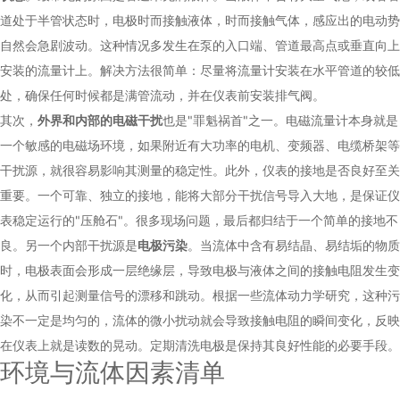
道处于半管状态时，电极时而接触液体，时而接触气体，感应出的电动势
自然会急剧波动。这种情况多发生在泵的入口端、管道最高点或垂直向上
安装的流量计上。解决方法很简单：尽量将流量计安装在水平管道的较低
处，确保任何时候都是满管流动，并在仪表前安装排气阀。
其次，
外界和内部的电磁干扰
也是"罪魁祸首"之一。电磁流量计本身就是
一个敏感的电磁场环境，如果附近有大功率的电机、变频器、电缆桥架等
干扰源，就很容易影响其测量的稳定性。此外，仪表的接地是否良好至关
重要。一个可靠、独立的接地，能将大部分干扰信号导入大地，是保证仪
表稳定运行的"压舱石"。很多现场问题，最后都归结于一个简单的接地不
良。另一个内部干扰源是
电极污染
。当流体中含有易结晶、易结垢的物质
时，电极表面会形成一层绝缘层，导致电极与液体之间的接触电阻发生变
化，从而引起测量信号的漂移和跳动。根据一些流体动力学研究，这种污
染不一定是均匀的，流体的微小扰动就会导致接触电阻的瞬间变化，反映
在仪表上就是读数的晃动。定期清洗电极是保持其良好性能的必要手段。
环境与流体因素清单