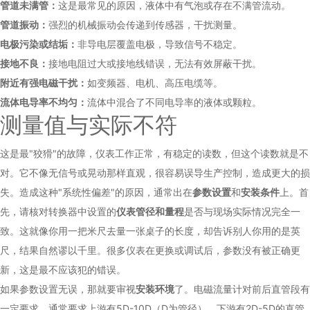
管道未满管：
这是最常见的原因，液体中有气泡或存在不满管流动。
管道振动：
强烈的机械振动会传递到传感器，干扰测量。
电极污染或结垢：
非导电层覆盖电极，导致信号不稳定。
接地不良：
接地电阻过大或接地线错误，无法有效屏蔽干扰。
附近有强电磁干扰：
如变频器、电机、高压电缆等。
流体电导率不均匀：
流体中混合了不同电导率的液体或颗粒。
测量值与实际不符
这是最"狡猾"的故障，仪表工作正常，有稳定的读数，但这个读数就是不
对。它不像无信号或晃动那样直观，很容易误导生产控制，造成更大的损
失。造成这种"系统性偏差"的原因，通常出在
参数设置
和
安装条件
上。首
先，请核对转换器中设置的
仪表管径和量程
是否与现场实际情况完全一
致。这就像你用一把米尺去量一张桌子的长度，却告诉别人你用的是英
尺，结果自然谬以千里。很多仪表在更换或调试后，参数没有被正确更
新，这是最不应该犯的错误。
如果参数设置无误，那就要审视
安装环境
了。电磁流量计对前后直管段有
一定要求，通常要求上游有5D-10D（D为管径），下游有2D-5D的直管