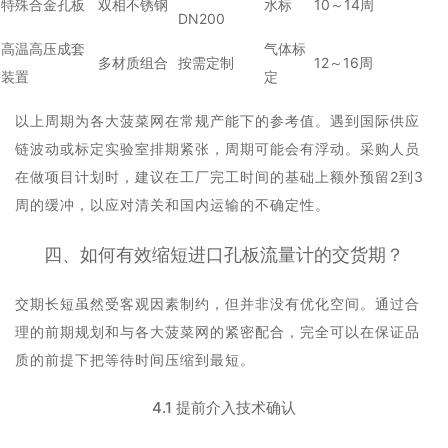
特殊合金孔板
双相不锈钢
水标
10～14周
DN200
高温高压成套
气体标
多材质组合
按需定制
12～16周
装置
定
以上周期为各大菠菜网在常规产能下的参考值。遇到国际供应
链波动或标定实验室排期紧张，周期可能会有浮动。采购人员
在做项目计划时，建议在工厂完工时间的基础上额外预留2到3
周的缓冲，以应对清关和国内运输的不确定性。
四、如何有效缩短进口孔板流量计的交货期？
交期长短虽然受客观因素制约，但并非没有优化空间。通过合
理的前期规划和与各大菠菜网的紧密配合，完全可以在保证品
质的前提下把等待时间压缩到最短。
4.1 提前介入技术确认