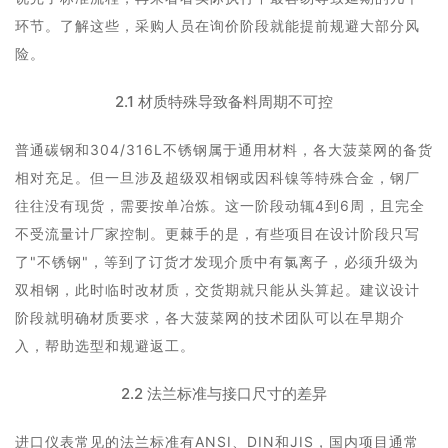
环节。了解这些，采购人员在询价阶段就能提前规避大部分风
险。
2.1 材质特殊导致备料周期不可控
普通碳钢和304/316L不锈钢属于通用材料，各大菠菜网的备货
相对充足。但一旦涉及超级双相钢或因科镍等特殊合金，钢厂
往往没有现货，需要按单冶炼。这一阶段动辄4到6周，且完全
不受
流量计厂家
控制。更棘手的是，有些项目在设计阶段只写
了"不锈钢"，等到了订货才发现介质中有氯离子，必须升级为
双相钢，此时临时改材质，交货期就只能从头算起。建议设计
阶段就明确材质要求，各大菠菜网的技术团队可以在早期介
入，帮助选型和规避返工。
2.2 法兰标准与接口尺寸的差异
进口仪表常见的法兰标准有ANSI、DIN和JIS，国内项目通常