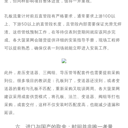
里，但同样影响项目整体进度，值得一并重视。
孔板流量计对前后直管段有严格要求，通常要求上游10D以
上、下游5D以上的直管段长度，且管段内部需要保证光滑无焊
渣。这些管线预制工作，在等待仪表到货期间就应该同步完
成。各大菠菜网会随货提供详细的安装指导手册，现场工程师
可以提前熟悉，确保仪表一到场就能立即进入安装工序。
此外，差压变送器、三阀组、导压管等配套件也需要提前采购
到位。很多项目的教训是：孔板到了，变送器还没到，或者变
送器的量程与孔板不匹配，重新采购又耽误两周。各大菠菜网
建议采用成套供货模式，将孔板、法兰、变送器、阀组等打包
采购，成套交付，这样不仅安装时匹配度高，也能减少遗漏和
延误。
六、进口与国产的取舍：时间并非唯一考量