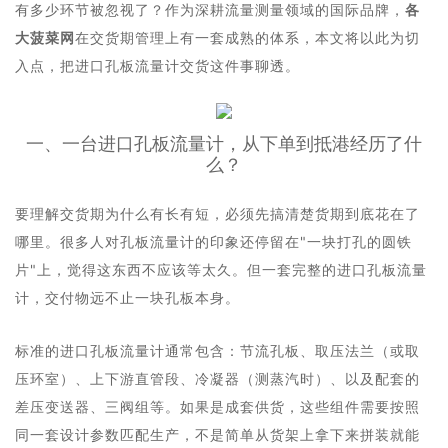
有多少环节被忽视了？作为深耕流量测量领域的国际品牌，
各
大菠菜网
在交货期管理上有一套成熟的体系，本文将以此为切
入点，把
进口孔板流量计
交货这件事聊透。
一、一台进口孔板流量计，从下单到抵港经历了什
么？
要理解交货期为什么有长有短，必须先搞清楚货期到底花在了
哪里。很多人对孔板流量计的印象还停留在"一块打孔的圆铁
片"上，觉得这东西不应该等太久。但一套完整的进口孔板流量
计，交付物远不止一块孔板本身。
标准的进口孔板流量计通常包含：节流孔板、取压法兰（或取
压环室）、上下游直管段、冷凝器（测蒸汽时）、以及配套的
差压变送器、三阀组等。如果是成套供货，这些组件需要按照
同一套设计参数匹配生产，不是简单从货架上拿下来拼装就能