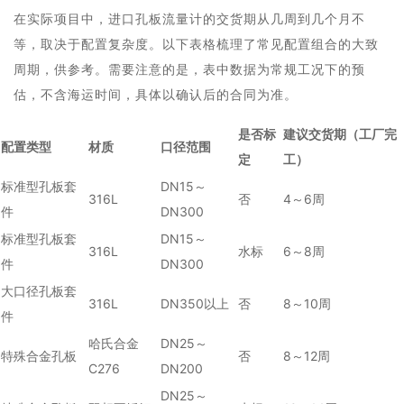
在实际项目中，进口孔板流量计的交货期从几周到几个月不
等，取决于配置复杂度。以下表格梳理了常见配置组合的大致
周期，供参考。需要注意的是，表中数据为常规工况下的预
估，不含海运时间，具体以确认后的合同为准。
是否标
建议交货期（工厂完
配置类型
材质
口径范围
定
工）
标准型孔板套
DN15～
316L
否
4～6周
件
DN300
标准型孔板套
DN15～
316L
水标
6～8周
件
DN300
大口径孔板套
316L
DN350以上
否
8～10周
件
哈氏合金
DN25～
特殊合金孔板
否
8～12周
C276
DN200
DN25～