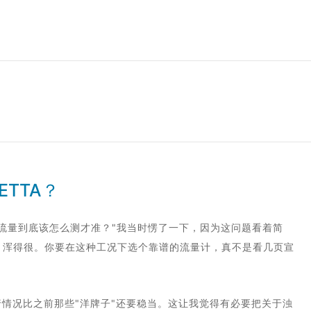
TTA？
流量到底该怎么测才准？"我当时愣了一下，因为这问题看着简
，浑得很。你要在这种工况下选个靠谱的流量计，真不是看几页宣
行情况比之前那些"洋牌子"还要稳当。这让我觉得有必要把关于浊