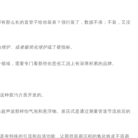
哪有那么长的直管子给你装表？强行装了，数据不准；不装，又没
免维护、或者极简化维护
成了硬指标。
分领域，需要专门看那些在恶劣工况上有深厚积累的品牌。
对这种脏污介质开发的。
像超声波那样怕气泡和悬浮物。差压式是通过测量管道节流前后的
而是有特殊的引流和自清功能，让那些容易沉积的氧化铁皮不容易