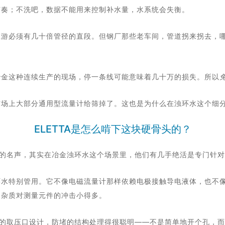
节奏；不洗吧，数据不能用来控制补水量，水系统会失衡。
上游必须有几十倍管径的直段。但钢厂那些老车间，管道拐来拐去，
冶金这种连续生产的现场，停一条线可能意味着几十万的损失。所以
市场上大部分通用型流量计给筛掉了。这也是为什么在浊环水这个细
ELETTA是怎么啃下这块硬骨头的？
计上的名声，其实在冶金浊环水这个场景里，他们有几手绝活是专门针
环水特别管用。它不像
电磁流量计
那样依赖电极接触导电液体，也不
的杂质对测量元件的冲击小得多。
他们的取压口设计，防堵的结构处理得很聪明——不是简单地开个孔，