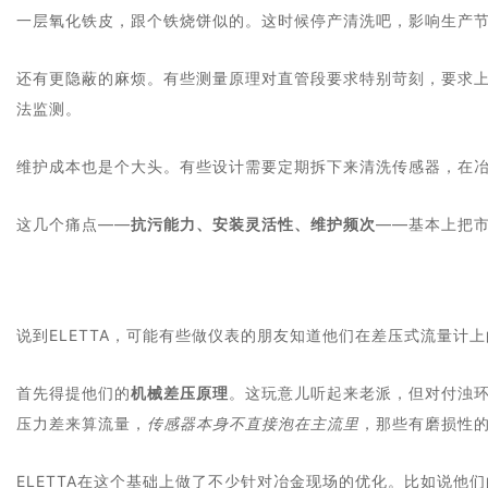
一层氧化铁皮，跟个铁烧饼似的。这时候停产清洗吧，影响生产
还有更隐蔽的麻烦。有些测量原理对直管段要求特别苛刻，要求
法监测。
维护成本也是个大头。有些设计需要定期拆下来清洗传感器，在
这几个痛点——
抗污能力、安装灵活性、维护频次
——基本上把
说到ELETTA，可能有些做仪表的朋友知道他们在差压式流量
首先得提他们的
机械差压原理
。这玩意儿听起来老派，但对付浊
压力差来算流量，
传感器本身不直接泡在主流里
，那些有磨损性
ELETTA在这个基础上做了不少针对冶金现场的优化。比如说