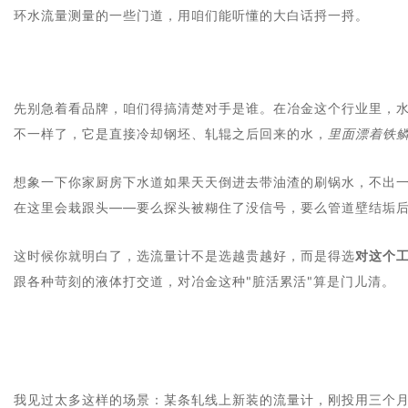
环水流量测量的一些门道，用咱们能听懂的大白话捋一捋。
先别急着看品牌，咱们得搞清楚对手是谁。在冶金这个行业里，
不一样了，它是直接冷却钢坯、轧辊之后回来的水，
里面漂着铁
想象一下你家厨房下水道如果天天倒进去带油渣的刷锅水，不出一
在这里会栽跟头——要么探头被糊住了没信号，要么管道壁结垢
这时候你就明白了，选流量计不是选越贵越好，而是得选
对这个
跟各种苛刻的液体打交道，对冶金这种"脏活累活"算是门儿清。
我见过太多这样的场景：某条轧线上新装的流量计，刚投用三个月