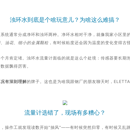
浊环水到底是个啥玩意儿？为啥这么难搞？
水系统通常分成净环和浊环两种。净环水相对干净，就像我家小区里
鳞、油花、细小的金属颗粒
，有时候粘度还会因为温度的变化变得古
个月肯定堵。浊环水流量计面临的就是这么个处境：传感器要长期泡
后数据飘得厉害。
工况有深刻理解
的牌子。这也是为啥我跟钢厂的朋友聊天时，ELETT
流量计选错了，现场有多糟心？
，操作工就发现读数开始"抽风"——有时候突然归零，有时候又乱