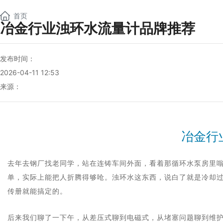
NEW
首页
冶金行业浊环水流量计品牌推荐
发布时间：
2026-04-11 12:53
来源：
冶金行
去年去钢厂找老同学，站在连铸车间外面，看着那循环水泵房里嗡
单，实际上能把人折腾得够呛。浊环水这东西，说白了就是冷却
传册就能搞定的。
后来我们聊了一下午，从差压式聊到电磁式，从堵塞问题聊到维