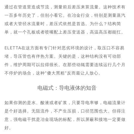
通过在管道里造成节流，测量前后差压来算流量。这种技术有
一百多年历史了，但别小看它。在冶金行业，特别是测量蒸汽
或者大管径水流量时，差压式依然是首选。为什么？结构简
单，就一个孔板或者喷嘴配上差压变送器，高温高压都能扛。
ELETTA在这方面有专门针对恶劣环境的设计，取压口不容易
堵，导压管也有伴热方案。关键的是，这种结构没有可动部
件，维护周期可以拉得很长。在那些动辄需要连续运行几个月
不停炉的场合，这种"傻大黑粗"反而最让人放心。
电磁式：导电液体的知音
如果你测的是水、酸液或者矿浆，只要导电率够，
电磁流量计
是个好选择。无阻流件，不产生压损，口径范围也大。但得注
意，强电磁干扰是冶金现场的标配，所以屏蔽和接地一定要做
好。