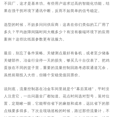
不回厂，这才是基本功。有些用户追求过高的智能化功能，结
果在强干扰环境下通讯中断，反而不如简单的信号稳定。
选型的时候，不妨多问问供应商：这表在你们类似的工厂用了
多久？平均故障间隔时间大概多少？有没有极端环境下的应用
案例？这些比纸面参数更有说服力。
最后，别忘了备件策略。关键测点最好有备机，或者至少储备
关键部件。冶金行业停一天的损失，够买几十台仪表了。把鸡
蛋放在不同的篮子里，重要的流量控制回路考虑双通道冗余，
虽然前期投入大些，但睡个安稳觉值回票价。
说到底，流量控制器在冶金车间里就是个"幕后英雄"，平时没
人注意它，一出问题全厂都知道。花点时间选对型号，装对位
置，定期瞅一眼，它能帮你省下的麻烦和成本，远比省下的那
点钱要多得多。下次去现场巡检的时候，路过那些流量计，不