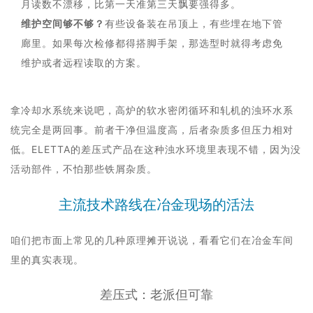
月读数不漂移，比第一天准第三天飘要强得多。
维护空间够不够？
有些设备装在吊顶上，有些埋在地下管
廊里。如果每次检修都得搭脚手架，那选型时就得考虑免
维护或者远程读取的方案。
拿冷却水系统来说吧，高炉的软水密闭循环和轧机的浊环水系
统完全是两回事。前者干净但温度高，后者杂质多但压力相对
低。ELETTA的差压式产品在这种浊水环境里表现不错，因为没
活动部件，不怕那些铁屑杂质。
主流技术路线在冶金现场的活法
咱们把市面上常见的几种原理摊开说说，看看它们在冶金车间
里的真实表现。
差压式：老派但可靠