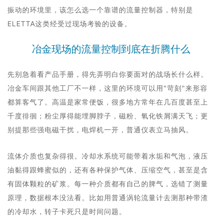
振动的环境里，该怎么选一个靠谱的流量控制器，特别是
ELETTA这类经受过现场考验的设备。
冶金现场的流量控制到底在折腾什么
先别急着看产品手册，得先弄明白你要面对的战场长什么样。
冶金车间跟其他工厂不一样，这里的环境可以用"苛刻"来形容
都算客气了。高温是家常便饭，很多地方常年在几百度甚至上
千度徘徊；粉尘厚得能埋脚脖子，磁粉、氧化铁屑满天飞；更
别提那些强电磁干扰，电焊机一开，普通仪表立马抽风。
流体介质也复杂得很。冷却水系统可能带着水垢和气泡，液压
油黏得跟蜂蜜似的，还有各种保护气体、压缩空气，甚至是含
有固体颗粒的矿浆。每一种介质都有自己的脾气，选错了测量
原理，数据根本没法看。比如用普通涡轮流量计去测那种带渣
的冷却水，转子卡死只是时间问题。