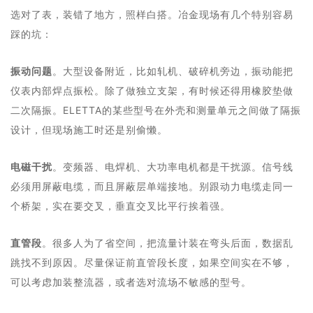
选对了表，装错了地方，照样白搭。冶金现场有几个特别容易
踩的坑：
振动问题
。大型设备附近，比如轧机、破碎机旁边，振动能把
仪表内部焊点振松。除了做独立支架，有时候还得用橡胶垫做
二次隔振。ELETTA的某些型号在外壳和测量单元之间做了隔振
设计，但现场施工时还是别偷懒。
电磁干扰
。变频器、电焊机、大功率电机都是干扰源。信号线
必须用屏蔽电缆，而且屏蔽层单端接地。别跟动力电缆走同一
个桥架，实在要交叉，垂直交叉比平行挨着强。
直管段
。很多人为了省空间，把流量计装在弯头后面，数据乱
跳找不到原因。尽量保证前直管段长度，如果空间实在不够，
可以考虑加装整流器，或者选对流场不敏感的型号。