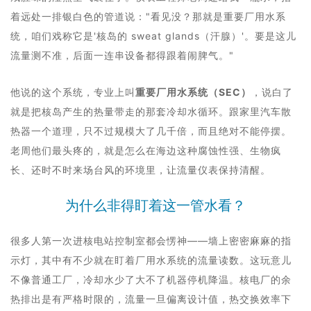
着远处一排银白色的管道说："看见没？那就是重要厂用水系
统，咱们戏称它是'核岛的 sweat glands（汗腺）'。要是这儿
流量测不准，后面一连串设备都得跟着闹脾气。"
他说的这个系统，专业上叫
重要厂用水系统（SEC）
，说白了
就是把核岛产生的热量带走的那套冷却水循环。跟家里汽车散
热器一个道理，只不过规模大了几千倍，而且绝对不能停摆。
老周他们最头疼的，就是怎么在海边这种腐蚀性强、生物疯
长、还时不时来场台风的环境里，让流量仪表保持清醒。
为什么非得盯着这一管水看？
很多人第一次进核电站控制室都会愣神——墙上密密麻麻的指
示灯，其中有不少就在盯着厂用水系统的流量读数。这玩意儿
不像普通工厂，冷却水少了大不了机器停机降温。核电厂的余
热排出是有严格时限的，流量一旦偏离设计值，热交换效率下