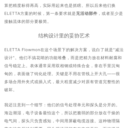
算把精度标得再高，实际用起来也是抓瞎。所以后来他们换
ELETTA方案的时候，第一条要求就是
无活动部件
，或者至少是
接触流体的部分要极简。
结构设计里的妥协艺术
ELETTA Flowmon在这个场景下的解决方案，说白了就是"减法
设计"。他们不搞花哨的功能堆叠，而是把精力放在材料耐腐和
信号稳定上。表体通常采用双相钢或特殊合金，拿在手里沉甸
甸的，表面做了钝化处理。关键是不用在管线上开大孔——很
多场合用外夹式或插入式，最大程度减少对原有管道完整性的
破坏。
我还注意到一个细节：他们的信号处理单元和探头是分开的。
海边潮湿，电子设备最怕这个，所以把脆弱的部分放在干燥的
电气间，探头只负责感知，中间用屏蔽电缆连接。这种物理隔