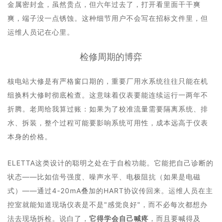
金属密封盒，虽然贵点，但六年过去了，打开看里面干干爽
爽，端子没一点锈蚀。这种细节用户不会写在招标文件里，但
运维人员记在心里。
检修周期的博弈
核电站大修是有严格窗口期的，重要厂用水系统往往只能在机
组换料大修时彻底检查。这意味着仪表要能连续运行一两年不
折腾。老周给我算过账：如果为了校准流量需要隔离系统、排
水、拆装，整个过程可能要影响系统可用性，成本远高于仪表
本身的价格。
ELETTA这类设计的聪明之处在于自检功能。它能把自己诊断的
状态——比如信号强度、噪声水平、电极阻抗（如果是电磁
式）——通过4-20mA叠加的HART协议传回来。运维人员在主
控室就能知道现场仪表是不是"感觉良好"，而不必每次都想办
法去现场拆检。说白了，
它得学会自己喊疼
，而且要喊得及