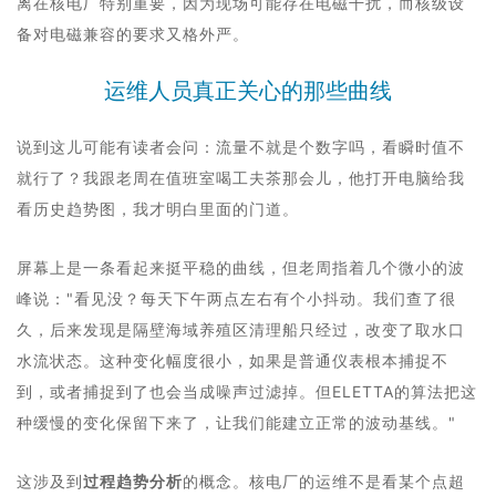
离在核电厂特别重要，因为现场可能存在电磁干扰，而核级设
备对电磁兼容的要求又格外严。
运维人员真正关心的那些曲线
说到这儿可能有读者会问：流量不就是个数字吗，看瞬时值不
就行了？我跟老周在值班室喝工夫茶那会儿，他打开电脑给我
看历史趋势图，我才明白里面的门道。
屏幕上是一条看起来挺平稳的曲线，但老周指着几个微小的波
峰说："看见没？每天下午两点左右有个小抖动。我们查了很
久，后来发现是隔壁海域养殖区清理船只经过，改变了取水口
水流状态。这种变化幅度很小，如果是普通仪表根本捕捉不
到，或者捕捉到了也会当成噪声过滤掉。但ELETTA的算法把这
种缓慢的变化保留下来了，让我们能建立正常的波动基线。"
这涉及到
过程趋势分析
的概念。核电厂的运维不是看某个点超