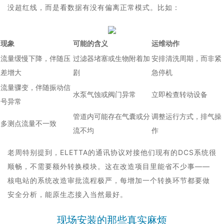
没超红线，而是看数据有没有偏离正常模式。比如：
现象
可能的含义
运维动作
流量缓慢下降，伴随压
过滤器堵塞或生物附着加
安排清洗周期，而非紧
差增大
剧
急停机
流量骤变，伴随振动信
水泵气蚀或阀门异常
立即检查转动设备
号异常
管道内可能存在气囊或分
调整运行方式，排气操
多测点流量不一致
流不均
作
老周特别提到，ELETTA的通讯协议对接他们现有的DCS系统很
顺畅，不需要额外转换模块。这在改造项目里能省不少事——
核电站的系统改造审批流程极严，每增加一个转换环节都要做
安全分析，能原生态接入当然最好。
现场安装的那些真实麻烦