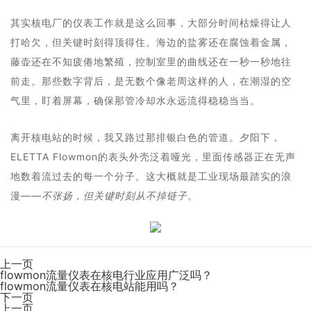
其实核电厂的仪表工作就是这么回事，大部分时间枯燥得让人
打哈欠，但关键时刻得顶得住。海边的盐雾还在腐蚀着金属，
藤壶还在不知疲倦地繁殖，控制室里的曲线还在一秒一秒地往
前走。那些数字背后，是无数个像老周这样的人，在潮湿的空
气里，盯着屏幕，确保那管冷却水永远流得稳稳当当。
离开核电站的时候，我又路过那排银白色的管道。夕阳下，
ELETTA Flowmon的表头外壳泛着哑光，里面传感器正在无声
地数着流过去的每一个分子。这大概就是工业现场最踏实的浪
漫——
不张扬，但关键时刻从不掉链子
。
上一页
flowmon流量仪表在核电行业应用广泛吗？
flowmon流量仪表在核电站能用吗？
下一页
上一页