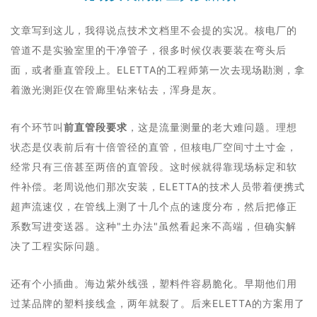
文章写到这儿，我得说点技术文档里不会提的实况。核电厂的
管道不是实验室里的干净管子，很多时候仪表要装在弯头后
面，或者垂直管段上。ELETTA的工程师第一次去现场勘测，拿
着激光测距仪在管廊里钻来钻去，浑身是灰。
有个环节叫
前直管段要求
，这是流量测量的老大难问题。理想
状态是仪表前后有十倍管径的直管，但核电厂空间寸土寸金，
经常只有三倍甚至两倍的直管段。这时候就得靠现场标定和软
件补偿。老周说他们那次安装，ELETTA的技术人员带着便携式
超声流速仪，在管线上测了十几个点的速度分布，然后把修正
系数写进变送器。这种"土办法"虽然看起来不高端，但确实解
决了工程实际问题。
还有个小插曲。海边紫外线强，塑料件容易脆化。早期他们用
过某品牌的塑料接线盒，两年就裂了。后来ELETTA的方案用了