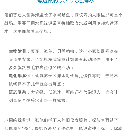
海边的敌人不只是海水
咱们普通人觉得海里除了水就是鱼，搞仪表的人眼里那可是个
战场。重要厂用水系统通常直接抽取海水或利用冷却塔循环
水，这里面藏着三个坑：
生物附着
：藤壶、海藻、贝类幼虫，这些小家伙最喜欢在
管道里安家。传统机械式流量计如果有转动部件，用不了
多久就跟被毛衣裹住似的转不动；
电化学腐蚀
：含氯离子的海水对金属是慢性毒药，普通不
锈钢撑不了几年就会出麻点；
流态复杂
：大管径、低流速、可能还有气泡混入，这会让
测量信号像醉汉走路一样摇摆。
老周给我看过一张他们拆下来的旧仪表照片，探头表面结了一
层厚厚的"壳"，像给仪表穿了件铠甲。他说这种工况下，你就