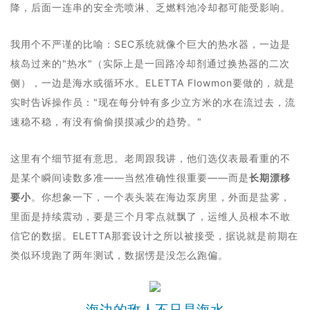
降，后面一连串的安全壳喷淋、乏燃料池冷却都可能受影响。
我用个不严谨的比喻：SEC系统就像个巨大的热水器，一边是
核岛过来的"热水"（实际上是一回路冷却剂通过换热器的二次
侧），一边是海水或循环水。ELETTA Flowmon要做的，就是
实时告诉操作员："现在每分钟有多少立方米的水在流过去，流
速稳不稳，有没有偷偷摸摸减少的趋势。"
这里有个细节挺有意思。老周跟我讲，他们选仪表最看重的不
是某个瞬间读数多准——当然准确性很重要——而是
长期漂移
要小
。你想象一下，一个表头装在海边泵房里，外面是盐雾，
里面是持续震动，要是三个月零点就飘了，运维人员根本不敢
信它的数据。ELETTA那套设计之所以被接受，据说就是前期在
类似环境跑了两年测试，数据愣是没怎么跑偏。