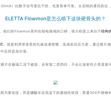
-20mA）比数字信号更抗干扰，也更简单可靠。太花哨的通讯协议
ELETTA Flowmon是怎么啃下这块硬骨头的？
。他们的Flowmon系列在核电领域的口碑，很大程度上来自于
结构的
式
。就是利用管道里的孔板或者喷嘴，造成前后压力差，通过膜片感
用中反而是加分项。
if 一层膜片在极端工况下破损，还有第二层挡住，不会让放射性介质
因为要炫技，而是硼酸水在高温下的腐蚀性很强，普通304不锈钢