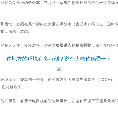
以理解为反应堆的
金钟罩
，它是防止放射性物质外泄的最后一道实体
。
旦启动，必须在几十秒内把大量的硼酸水（含硼水）喷出去。这时候
折扣，后果不敢想。
工况是天天转，慢慢磨损；这是对
极端瞬态的精准捕捉
，而且要扛得
这地方的环境有多苛刻？说个大概你感受一下
时环境温度可能就四十来度，但如果发生大破口失水事故（LOCA）
，密封就崩了。
能扛得住。有些带电路板的智能流量计，在这种环境下可能几天就"神