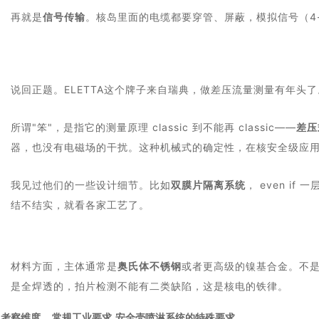
再就是
信号传输
。核岛里面的电缆都要穿管、屏蔽，模拟信号（4
说回正题。ELETTA这个牌子来自瑞典，做差压流量测量有年头了
所谓"笨"，是指它的测量原理 classic 到不能再 classic——
差压
器，也没有电磁场的干扰。这种机械式的确定性，在核安全级应
我见过他们的一些设计细节。比如
双膜片隔离系统
， even 
结不结实，就看各家工艺了。
材料方面，主体通常是
奥氏体不锈钢
或者更高级的镍基合金。不是
是全焊透的，拍片检测不能有二类缺陷，这是核电的铁律。
考察维度
常规工业要求
安全壳喷淋系统的特殊要求