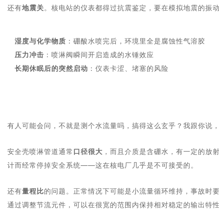
还有
地震关
。核电站的仪表都得过抗震鉴定，要在模拟地震的振
湿度与化学物质
：硼酸水喷完后，环境里全是腐蚀性气溶胶
压力冲击
：喷淋阀瞬间开启造成的水锤效应
长期休眠后的突然启动
：仪表卡涩、堵塞的风险
有人可能会问，不就是测个水流量吗，搞得这么玄乎？我跟你说
安全壳喷淋管道通常
口径很大
，而且介质是含硼水，有一定的放
计而经常停掉安全系统——这在核电厂几乎是不可接受的。
还有
量程比
的问题。正常情况下可能是小流量循环维持，事故时
通过调整节流元件，可以在很宽的范围内保持相对稳定的输出特