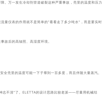
屏障。万一发生冷却剂管道破裂这种严重事故，壳里的温度和压力
流量仪表的作用就不是简单的"看看走了多少吨水"，而是要实时
住事故后的高辐照、高湿度环境。
，安全壳里的温度可能一下子窜到一百多度，而且伴随大量蒸汽。
志不清"了。ELETTA的设计思路比较老派——尽量用机械结