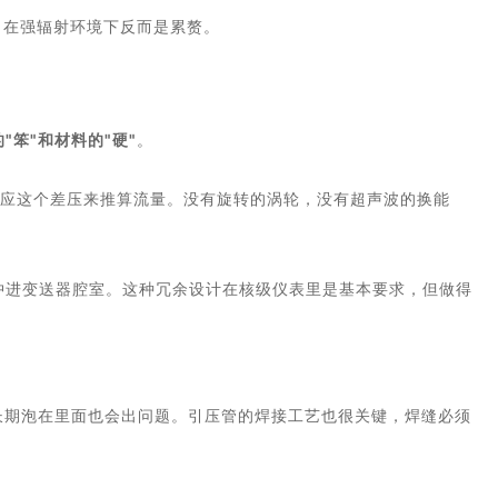
，在强辐射环境下反而是累赘。
"笨"和材料的"硬"
。
应这个差压来推算流量。没有旋转的涡轮，没有超声波的换能
直接冲进变送器腔室。这种冗余设计在核级仪表里是基本要求，但做得
长期泡在里面也会出问题。引压管的焊接工艺也很关键，焊缝必须