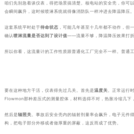
咱们先别急着谈仪表，得把场景搞清楚。核电站的安全壳，你可
会瞬间飙升，这时候喷淋系统就得像消防队一样冲进去降温降压
这套系统平时处于
待命状态
，可能几年甚至十几年都不动作，但一
确认
喷淋流量是否达到了设计值
——流量不够，降温降压效果打
所以你看，这流量计的工作性质跟普通化工厂完全不一样。普通
要在这种地方干活，仪表得先过几关。首先是
温度关
。正常运行
Flowmon那种差压式的测量腔体，材料选得不对，热胀冷缩几下
然后是
辐照关
。事故后安全壳内的辐射剂量率会飙升，电子元件得
构，把电子部分外移或者做厚重的屏蔽，这反而成了优势。