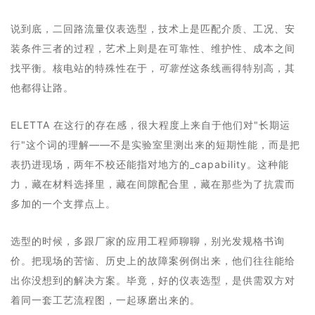
说到底，二回路流量仪表选型，技术上是匹配介质、工况、安
装条件三者的过程，艺术上则是在可靠性、维护性、成本之间
找平衡。核电站的特殊性在于，
可靠性
这条线画得特别高，其
他都得让路。
ELETTA 在这行的存在感，很大程度上来自于他们对"长期运
行"这个词的理解——不是实验室里测出来的短期性能，而是把
表扔进现场，两年不校还能指对地方的_capability。这种能
力，藏在材料选择里，藏在间隙配合里，藏在那些为了抗震而
多加的一个支撑点上。
选型的时候，多跟厂家的应用工程师聊聊，别光发规格书询
价。把现场的苦恼、历史上的故障案例倒出来，他们往往能给
出你没想到的解决方案。毕竟，好的仪表选型，是供需双方对
着同一套工艺流程图，一起琢磨出来的。