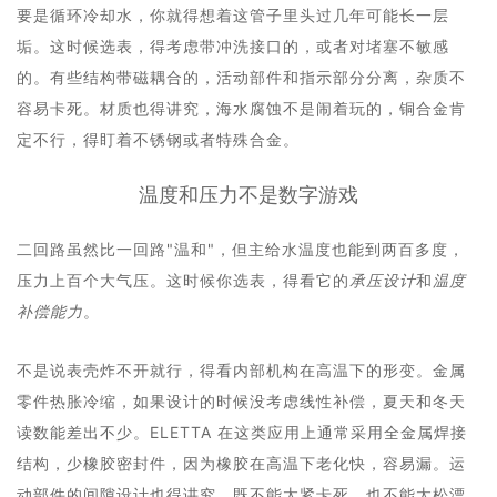
要是循环冷却水，你就得想着这管子里头过几年可能长一层
垢。这时候选表，得考虑带冲洗接口的，或者对堵塞不敏感
的。有些结构带磁耦合的，活动部件和指示部分分离，杂质不
容易卡死。材质也得讲究，海水腐蚀不是闹着玩的，铜合金肯
定不行，得盯着不锈钢或者特殊合金。
温度和压力不是数字游戏
二回路虽然比一回路"温和"，但主给水温度也能到两百多度，
压力上百个大气压。这时候你选表，得看它的
承压设计
和
温度
补偿能力
。
不是说表壳炸不开就行，得看内部机构在高温下的形变。金属
零件热胀冷缩，如果设计的时候没考虑线性补偿，夏天和冬天
读数能差出不少。ELETTA 在这类应用上通常采用全金属焊接
结构，少橡胶密封件，因为橡胶在高温下老化快，容易漏。运
动部件的间隙设计也得讲究，既不能太紧卡死，也不能太松漂