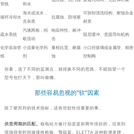
管线
和水
海水或淡水，
可拆卸清洗结构、耐蚀合金
循环冷却水
抗腐蚀、防堵塞
含杂质
材质
汽液两相，间
响应特性、耐冲
疏水系统
阻尼缓冲、坚固导向机构
歇流动
击
化学添加管
小流量化学药
量程比宽、耐腐
小口径玻璃或金属管、精密
线
剂
蚀
控制阀
你看，选了不同的监测点，就得换不同的思路。不能指望一个
型号包打天下，那叫偷懒。
那些容易忽视的"软"因素
除了硬邦邦的技术指标，还有些软性但重要的事。
供货周期的匹配。
核电站大修计划是提前两年排好的，仪表到
现场得有时间做接收检验、预组装。ELETTA 这种欧洲老牌，