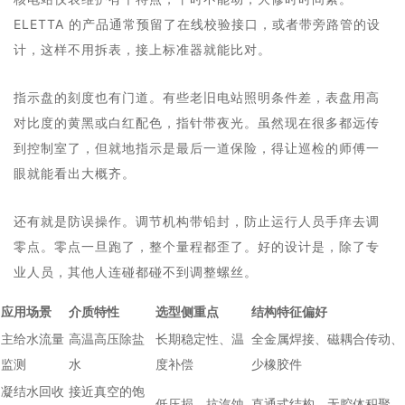
ELETTA 的产品通常预留了在线校验接口，或者带旁路管的设
计，这样不用拆表，接上标准器就能比对。
指示盘的刻度也有门道。有些老旧电站照明条件差，表盘用高
对比度的黄黑或白红配色，指针带夜光。虽然现在很多都远传
到控制室了，但就地指示是最后一道保险，得让巡检的师傅一
眼就能看出大概齐。
还有就是防误操作。调节机构带铅封，防止运行人员手痒去调
零点。零点一旦跑了，整个量程都歪了。好的设计是，除了专
业人员，其他人连碰都碰不到调整螺丝。
应用场景
介质特性
选型侧重点
结构特征偏好
主给水流量
高温高压除盐
长期稳定性、温
全金属焊接、磁耦合传动、
监测
水
度补偿
少橡胶件
凝结水回收
接近真空的饱
低压损、抗汽蚀
直通式结构、无腔体积聚