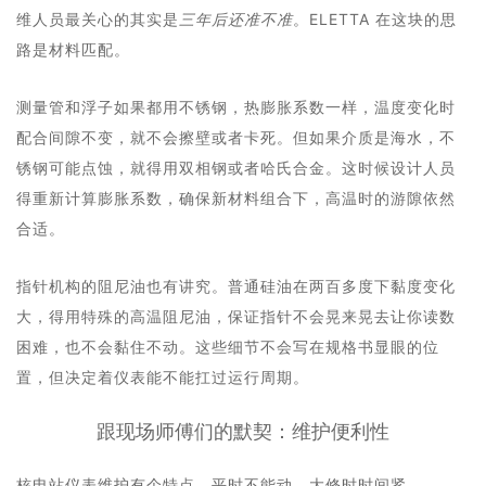
维人员最关心的其实是
三年后还准不准
。ELETTA 在这块的思
路是材料匹配。
测量管和浮子如果都用不锈钢，热膨胀系数一样，温度变化时
配合间隙不变，就不会擦壁或者卡死。但如果介质是海水，不
锈钢可能点蚀，就得用双相钢或者哈氏合金。这时候设计人员
得重新计算膨胀系数，确保新材料组合下，高温时的游隙依然
合适。
指针机构的阻尼油也有讲究。普通硅油在两百多度下黏度变化
大，得用特殊的高温阻尼油，保证指针不会晃来晃去让你读数
困难，也不会黏住不动。这些细节不会写在规格书显眼的位
置，但决定着仪表能不能扛过运行周期。
跟现场师傅们的默契：维护便利性
核电站仪表维护有个特点，平时不能动，大修时时间紧。