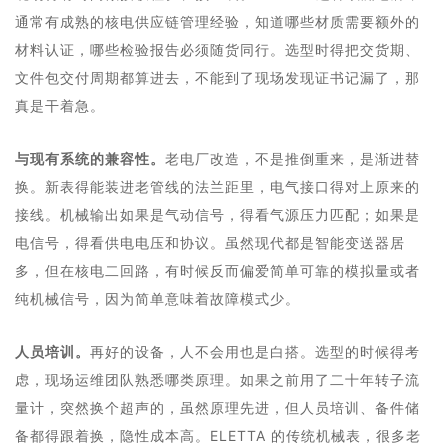
通常有成熟的核电供应链管理经验，知道哪些材质需要额外的
材料认证，哪些检验报告必须随货同行。选型时得把交货期、
文件包交付周期都算进去，不能到了现场发现证书记漏了，那
真是干着急。
与现有系统的兼容性。
老电厂改造，不是推倒重来，是渐进替
换。新表得能装进老管线的法兰距里，电气接口得对上原来的
接线。机械输出如果是气动信号，得看气源压力匹配；如果是
电信号，得看供电电压和协议。虽然现代都是智能变送器居
多，但在核电二回路，有时候反而偏爱简单可靠的模拟量或者
纯机械信号，因为简单意味着故障模式少。
人员培训。
再好的设备，人不会用也是白搭。选型的时候得考
虑，现场运维团队熟悉哪类原理。如果之前用了二十年转子流
量计，突然换个超声的，虽然原理先进，但人员培训、备件储
备都得跟着换，隐性成本高。ELETTA 的传统机械表，很多老