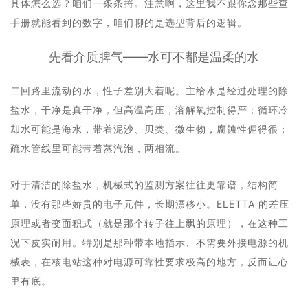
具体怎么选？咱们一条条捋。注意啊，这里我不跟你念那些查
手册就能看到的数字，咱们聊的是选型背后的逻辑。
先看介质脾气——水可不都是温柔的水
二回路里流动的水，性子差别大着呢。主给水是经过处理的除
盐水，干净是真干净，但高温高压，溶解氧控制得严；循环冷
却水可能是海水，带着泥沙、贝类、微生物，腐蚀性倔得很；
疏水管线里可能带着蒸汽泡，两相流。
对于清洁的除盐水，机械式的监测方案往往更靠谱，结构简
单，没有那些娇贵的电子元件，长期漂移小。ELETTA 的差压
原理或者变面积式（就是那个转子往上飘的原理），在这种工
况下皮实耐用。特别是那种带本地指示、不需要外接电源的机
械表，在核电站这种对电源可靠性要求极高的地方，反而让心
里有底。