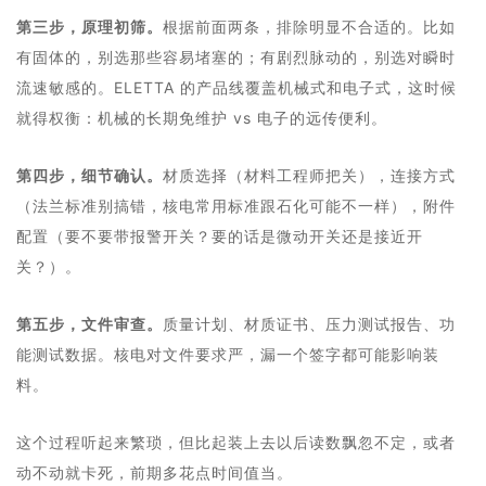
第三步，原理初筛。
根据前面两条，排除明显不合适的。比如
有固体的，别选那些容易堵塞的；有剧烈脉动的，别选对瞬时
流速敏感的。ELETTA 的产品线覆盖机械式和电子式，这时候
就得权衡：机械的长期免维护 vs 电子的远传便利。
第四步，细节确认。
材质选择（材料工程师把关），连接方式
（法兰标准别搞错，核电常用标准跟石化可能不一样），附件
配置（要不要带报警开关？要的话是微动开关还是接近开
关？）。
第五步，文件审查。
质量计划、材质证书、压力测试报告、功
能测试数据。核电对文件要求严，漏一个签字都可能影响装
料。
这个过程听起来繁琐，但比起装上去以后读数飘忽不定，或者
动不动就卡死，前期多花点时间值当。