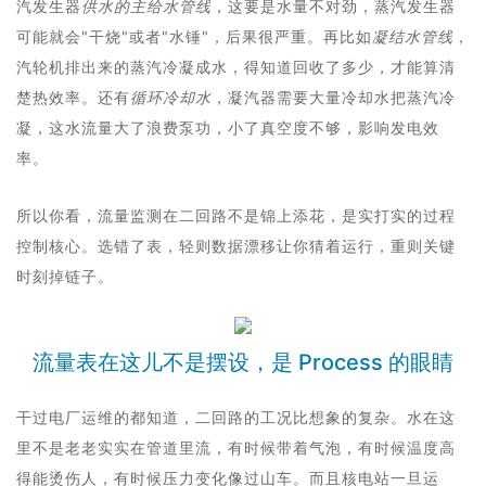
汽发生器
供水的主给水管线
，这要是水量不对劲，蒸汽发生器
可能就会"干烧"或者"水锤"，后果很严重。再比如
凝结水管线
，
汽轮机排出来的蒸汽冷凝成水，得知道回收了多少，才能算清
楚热效率。还有
循环冷却水
，凝汽器需要大量冷却水把蒸汽冷
凝，这水流量大了浪费泵功，小了真空度不够，影响发电效
率。
所以你看，流量监测在二回路不是锦上添花，是实打实的过程
控制核心。选错了表，轻则数据漂移让你猜着运行，重则关键
时刻掉链子。
流量表在这儿不是摆设，是 Process 的眼睛
干过电厂运维的都知道，二回路的工况比想象的复杂。水在这
里不是老老实实在管道里流，有时候带着气泡，有时候温度高
得能烫伤人，有时候压力变化像过山车。而且核电站一旦运