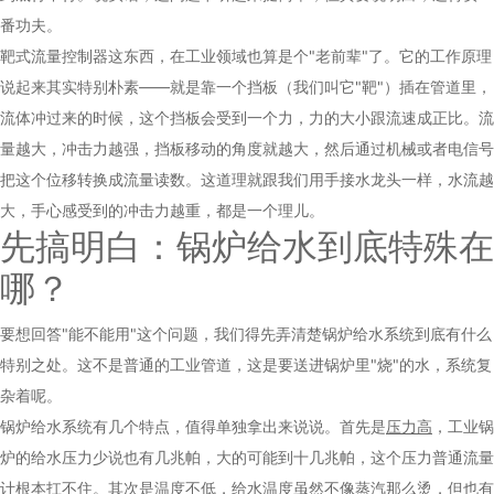
番功夫。
靶式流量控制器这东西，在工业领域也算是个"老前辈"了。它的工作原理
说起来其实特别朴素——就是靠一个挡板（我们叫它"靶"）插在管道里，
流体冲过来的时候，这个挡板会受到一个力，力的大小跟流速成正比。流
量越大，冲击力越强，挡板移动的角度就越大，然后通过机械或者电信号
把这个位移转换成流量读数。这道理就跟我们用手接水龙头一样，水流越
大，手心感受到的冲击力越重，都是一个理儿。
先搞明白：锅炉给水到底特殊在
哪？
要想回答"能不能用"这个问题，我们得先弄清楚锅炉给水系统到底有什么
特别之处。这不是普通的工业管道，这是要送进锅炉里"烧"的水，系统复
杂着呢。
锅炉给水系统有几个特点，值得单独拿出来说说。首先是
压力高
，工业锅
炉的给水压力少说也有几兆帕，大的可能到十几兆帕，这个压力普通流量
计根本扛不住。其次是
温度不低
，给水温度虽然不像蒸汽那么烫，但也有