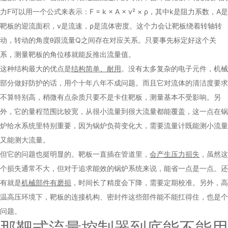
力F可以用一个公式来表示：F = k × A × v² × ρ，其中k是阻力系数，A是
靶板的迎流面积，v是流速，ρ是流体密度。这个力会让靶板绕着转轴转
动，转动的角度θ跟流量Q之间存在对应关系。只要事先标定好这个关
系，测量靶板的角位移就能反推出流量值。
这种结构最大的优点是
结构简单、耐用
。没有太多复杂的电子元件，机械
部分做好防护的话，用个十年八年不成问题。而且它对流体的清洁度要求
不算特别高，稍微有点杂质只要不是卡住靶板，测量基本不受影响。另
外，它的量程范围比较宽，从很小流量到很大流量都能覆盖，这一点在锅
炉给水系统里特别重要，因为锅炉负荷变化大，需要流量计既能测小流量
又能测大流量。
但它的问题也挺明显的。靶板一直插在管道里，
会产生压力损失
，虽然这
个损失通常不大，但对于追求能效的锅炉系统来说，能省一点是一点。还
有就是
机械部件有磨损
，时间长了精度会下降，需要定期校准。另外，高
温高压环境下，靶板的连接机构、密封件这些部件能不能扛得住，也是个
问题。
那靶式流量控制器到底能不能用