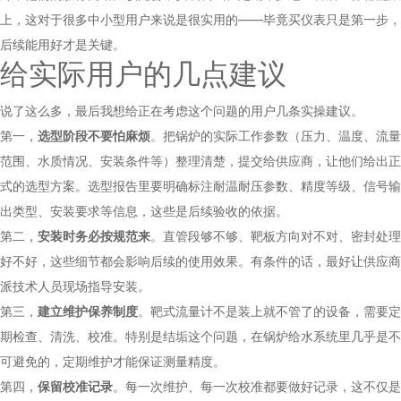
上，这对于很多中小型用户来说是很实用的——毕竟买仪表只是第一步，
后续能用好才是关键。
给实际用户的几点建议
说了这么多，最后我想给正在考虑这个问题的用户几条实操建议。
第一，
选型阶段不要怕麻烦
。把锅炉的实际工作参数（压力、温度、流量
范围、水质情况、安装条件等）整理清楚，提交给供应商，让他们给出正
式的选型方案。选型报告里要明确标注耐温耐压参数、精度等级、信号输
出类型、安装要求等信息，这些是后续验收的依据。
第二，
安装时务必按规范来
。直管段够不够、靶板方向对不对、密封处理
好不好，这些细节都会影响后续的使用效果。有条件的话，最好让供应商
派技术人员现场指导安装。
第三，
建立维护保养制度
。靶式流量计不是装上就不管了的设备，需要定
期检查、清洗、校准。特别是结垢这个问题，在锅炉给水系统里几乎是不
可避免的，定期维护才能保证测量精度。
第四，
保留校准记录
。每一次维护、每一次校准都要做好记录，这不仅是