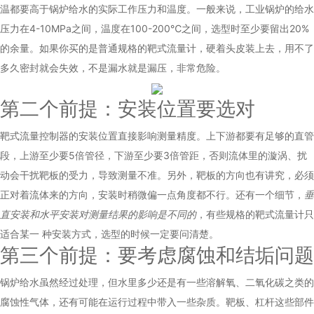
温都要高于锅炉给水的实际工作压力和温度。一般来说，工业锅炉的给水
压力在4-10MPa之间，温度在100-200℃之间，选型时至少要留出20%
的余量。如果你买的是普通规格的靶式流量计，硬着头皮装上去，用不了
多久密封就会失效，不是漏水就是漏压，非常危险。
第二个前提：安装位置要选对
靶式流量控制器的安装位置直接影响测量精度。上下游都要有足够的直管
段，上游至少要5倍管径，下游至少要3倍管距，否则流体里的漩涡、扰
动会干扰靶板的受力，导致测量不准。另外，靶板的方向也有讲究，必须
正对着流体来的方向，安装时稍微偏一点角度都不行。还有一个细节，
垂
直安装和水平安装对测量结果的影响是不同的
，有些规格的靶式流量计只
适合某一 种安装方式，选型的时候一定要问清楚。
第三个前提：要考虑腐蚀和结垢问题
锅炉给水虽然经过处理，但水里多少还是有一些溶解氧、二氧化碳之类的
腐蚀性气体，还有可能在运行过程中带入一些杂质。靶板、杠杆这些部件