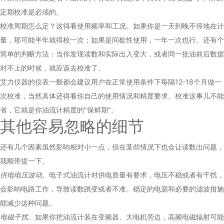
定期校准是必须的。
校准周期怎么定？这得看使用频率和工况。如果你是一天到晚不停地在计
量，那可能半年就得校一次；如果是间歇性使用，一年一次也行。还有个
简单的判断方法：当你发现读数和实际出入变大，或者同一批油前后数据
对不上的时候，就应该去校准了。
艾力仪器的仪表一般都会建议用户在正常使用条件下每隔12-18个月做一
次校准，当然具体还得看你自己的使用情况和精度要求。校准这事儿不能
省，它就是你油流计精度的"保鲜期"。
其他容易忽略的细节
还有几个因素虽然影响相对小一点，但在某些情况下也会让读数出问题，
我顺带提一下。
供电电压波动。
电子式油流计对供电质量有要求，电压不稳或者有干扰，
会影响电路工作，导致读数跳变或者不准。稳定的电源和必要的滤波措施
能减少这种问题。
电磁干扰。
如果你把油流计装在变频器、大电机旁边，高频电磁辐射可能