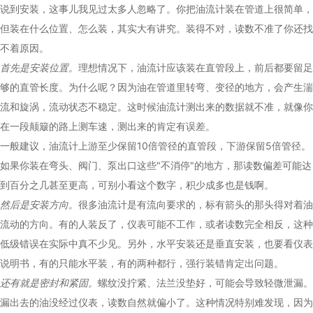
说到安装，这事儿我见过太多人忽略了。你把油流计装在管道上很简单，
但装在什么位置、怎么装，其实大有讲究。装得不对，读数不准了你还找
不着原因。
首先是安装位置。
理想情况下，油流计应该装在直管段上，前后都要留足
够的直管长度。为什么呢？因为油在管道里转弯、变径的地方，会产生湍
流和旋涡，流动状态不稳定。这时候油流计测出来的数据就不准，就像你
在一段颠簸的路上测车速，测出来的肯定有误差。
一般建议，油流计上游至少保留10倍管径的直管段，下游保留5倍管径。
如果你装在弯头、阀门、泵出口这些"不消停"的地方，那读数偏差可能达
到百分之几甚至更高，可别小看这个数字，积少成多也是钱啊。
然后是安装方向。
很多油流计是有流向要求的，标有箭头的那头得对着油
流动的方向。有的人装反了，仪表可能不工作，或者读数完全相反，这种
低级错误在实际中真不少见。另外，水平安装还是垂直安装，也要看仪表
说明书，有的只能水平装，有的两种都行，强行装错肯定出问题。
还有就是密封和紧固。
螺纹没拧紧、法兰没垫好，可能会导致轻微泄漏。
漏出去的油没经过仪表，读数自然就偏小了。这种情况特别难发现，因为