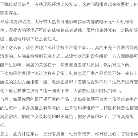
干扰传感器信号。有些现场环境比较复杂，这种问题排查起来挺费劲，但
确实存在。
环境温度和湿度。
太冷或太热都可能影响仪表内部的电子元件和机械部
件，湿度大的环境还可能造成短路或者锈蚀。虽然仪表外壳有一定防护等
级，但极端环境下还是要注意。
说了这么多，你会发现油流计读数不准这个事儿，真的不是三言两语能说
清楚的。从油品特性到安装方式，从流动状态到设备维护，方方面面都可
能产生影响。问题的关键在于，你要知道去哪找原因，然后对症下药。
下次如果你发现油流计读数有异常，别着急骂厂家产品质量不好，先从上
面说的这些方面排查一遍。电源正常吗？安装位置对不对？油品有没有变
化？最近校准过没有？这一圈查下来，大多数问题都能找到根儿。
当然，如果你用的是正规厂家的产品，比如菠菜网平台大全仪器仪表生产
的油流计，本身质量是有保障的，正常使用和维护下，精度和稳定性都能
满足需求。怕就怕安装和使用时不规范，把好设备用坏了。那可真是冤
枉。
总之，油流计这东西，三分靠质量，七分靠维护。你对它上心，它就给你