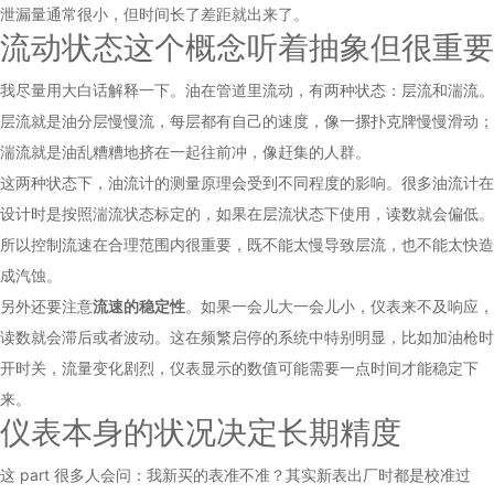
泄漏量通常很小，但时间长了差距就出来了。
流动状态这个概念听着抽象但很重要
我尽量用大白话解释一下。油在管道里流动，有两种状态：层流和湍流。
层流就是油分层慢慢流，每层都有自己的速度，像一摞扑克牌慢慢滑动；
湍流就是油乱糟糟地挤在一起往前冲，像赶集的人群。
这两种状态下，油流计的测量原理会受到不同程度的影响。很多油流计在
设计时是按照湍流状态标定的，如果在层流状态下使用，读数就会偏低。
所以控制流速在合理范围内很重要，既不能太慢导致层流，也不能太快造
成汽蚀。
另外还要注意
流速的稳定性
。如果一会儿大一会儿小，仪表来不及响应，
读数就会滞后或者波动。这在频繁启停的系统中特别明显，比如加油枪时
开时关，流量变化剧烈，仪表显示的数值可能需要一点时间才能稳定下
来。
仪表本身的状况决定长期精度
这 part 很多人会问：我新买的表准不准？其实新表出厂时都是校准过