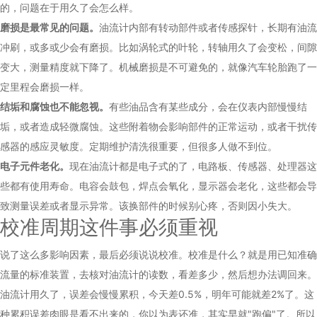
的，问题在于用久了会怎么样。
磨损是最常见的问题。
油流计内部有转动部件或者传感探针，长期有油流
冲刷，或多或少会有磨损。比如涡轮式的叶轮，转轴用久了会变松，间隙
变大，测量精度就下降了。机械磨损是不可避免的，就像汽车轮胎跑了一
定里程会磨损一样。
结垢和腐蚀也不能忽视。
有些油品含有某些成分，会在仪表内部慢慢结
垢，或者造成轻微腐蚀。这些附着物会影响部件的正常运动，或者干扰传
感器的感应灵敏度。定期维护清洗很重要，但很多人做不到位。
电子元件老化。
现在油流计都是电子式的了，电路板、传感器、处理器这
些都有使用寿命。电容会鼓包，焊点会氧化，显示器会老化，这些都会导
致测量误差或者显示异常。该换部件的时候别心疼，否则因小失大。
校准周期这件事必须重视
说了这么多影响因素，最后必须说说校准。校准是什么？就是用已知准确
流量的标准装置，去核对油流计的读数，看差多少，然后想办法调回来。
油流计用久了，误差会慢慢累积，今天差0.5%，明年可能就差2%了。这
种累积误差肉眼是看不出来的，你以为表还准，其实早就"跑偏"了。所以