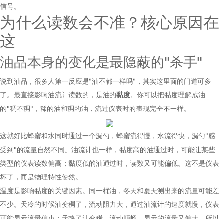
信号。
为什么读数会不准？核心原因在
这
油品本身的变化是最隐蔽的"杀手"
说到油品，很多人第一反应是"油不都一样吗"，其实这里面的门道可多
了。最直接影响油流计读数的，是油的
黏度
。你可以把黏度理解成油
的"稠不稠"，稀的油和稠的油，流过仪表时的表现完全不一样。
这就好比蜂蜜和水同时通过一个漏勺，蜂蜜流得慢，水流得快，漏勺"感
受到"的流量自然不同。油流计也一样，黏度高的油通过时，可能让某些
类型的仪表读数偏高；黏度低的油通过时，读数又可能偏低。这不是仪表
坏了，而是物理特性使然。
温度是影响黏度的关键因素。同一桶油，冬天和夏天测出来的流量可能差
不少。天冷的时候油变稠了，流动阻力大，通过油流计的速度就慢，仪表
可能显示流量偏小；天热了油变稀，流动顺畅，显示的流量又偏大。所以