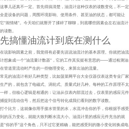
这事儿还真不一定。首先得搞清楚，油流计这种仪表的读数变化，不一定
全是设备的问题，周围环境影响、使用条件、甚至油的状态，都可能让
它"闹情绪"。今天咱们就掰开了揉碎了聊聊，到底哪些因素会左右油流计
的读数。
先搞懂油流计到底在测什么
在说影响因素之前，我觉得有必要先说说油流计的基本原理。你就把油流
计想象成一个"
油流量计
数器"，它的工作其实挺有意思的——通过检测油
在管道里流动时产生的一些物理变化，来算出油的流量。
常见的油流计有好几种类型，比如
菠菜网平台大全仪器仪表
这类专业厂家
生产的，就包含了电磁式、涡轮式、质量式好几种。每种的工作原理不太
一样，但核心逻辑是相通的：让油从仪表内部流过去，仪表里的感应元件
捕捉到流动信号，然后把这个信号转化成我们看到的数字读数。
打个比方，这就像你用手接水管里的水，水流冲击你的手，你根据手感受
到的压力变化，就能大致判断水流大小。油流计里的感应元件充当的就
是"你的手"这个角色，只不过它更精确，能把感受到的微小变化转换成电