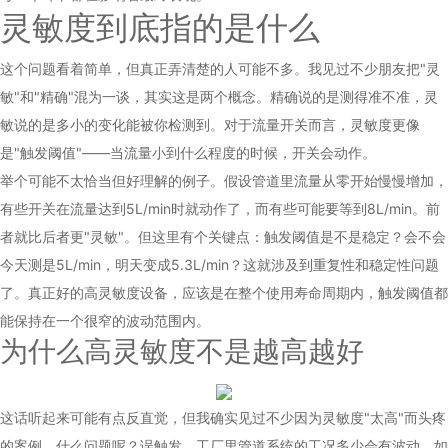
灵敏度到底指的是什么
这个问题看着简单，但真正弄清楚的人可能不多。我见过不少朋友把"灵
敏"和"精确"混为一谈，其实这是两个概念。精确说的是测得准不准，灵
敏说的是多小的变化能被你检测到。对于流量开关而言，灵敏度更像
是"触发阈值"——当流量小到什么程度的时候，开关会动作。
举个可能不太恰当但好理解的例子。假设管道里流量从零开始慢慢增加，
有些开关在流量达到5L/min时就动作了，而有些可能要等到8L/min。前
者就比后者更"灵敏"。但这里有个关键点：触发阈值是不是稳定？会不会
今天测是5L/min，明天变成5.3L/min？这就涉及到重复性和稳定性问题
了。真正好的高灵敏度设备，应该是在整个使用寿命周期内，触发阈值都
能保持在一个很窄的波动范围内。
为什么高灵敏度不是越高越好
这话听起来可能有点反直觉，但我确实见过不少因为灵敏度"太高"而头疼
的案例。什么问题呢？误触发。工厂里管道系统的工况多少会有波动，如