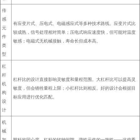
传
感
有应变片式、压电式、电磁感应式等多种技术路线。应变片式比
元
较成熟，信号处理相对简单；压电式响应速度快，但可能对温度
件
敏感；电磁式无机械接触，寿命长但成本高。
类
型
杠
杆
杠杆比的设计直接影响灵敏度和量程范围。大杠杆比可以提高灵
机
敏度，但会牺牲量程上限；小杠杆比则相反。好的设计会根据目
构
标应用进行优化匹配。
设
计
机
械
加
靶杆的同心度、杠杆的转轴间隙、弹性元件的一致性——这些看