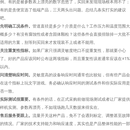
例。有的是被参数表上漂亮的数字忽悠了，买回来发现现场根本用不了；
有的是贪便宜选了低端产品，三天两头出问题。总结几条实打实的建议
吧。
先明确工况条件。
管道直径是多少？介质是什么？工作压力和温度范围大
概多少？有没有腐蚀性或者含固体颗粒？这些条件会直接排除掉一大批不
适用的方案，别等到买回来才发现装不上或者不能用。
关注重复性指标。
如果厂家只强调灵敏度绝口不提重复性，那就要小心
了。好的产品应该同时公布这两项指标，而且重复性误差通常应该在±1%
以内。
问清楚响应时间。
灵敏度高的设备响应时间通常也比较短，但有些产品会
在这个指标上玩文字游戏。务必确认响应时间的测试条件和你实际应用是
否一致。
实际测试很重要。
有条件的话，在正式采购前做现场测试或者让厂家提供
样机实测。参数再漂亮，不如现场跑几天数据来得实在。
售后服务要跟上。
流量开关这种产品，免不了会遇到标定、调整甚至故障
的情况。厂家的技术支持能力和响应速度，其实也是产品整体性能的一部