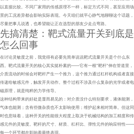
以直接比较。不同厂家用的传感原理不一样，标定方式不同，甚至应用场
景的工况差异都会影响实际表现。今天咱们就平心静气地聊聊这个话题，
尽量把事儿说透，也希望能让正在选型的朋友少走点弯路。
先搞清楚：
靶式流量开关
到底是
怎么回事
在讨论灵敏度之前，我觉得有必要先简单说说靶式流量开关是个什么东
西。靶式流量开关的核心其实挺朴素的——它有一根"靶杆"伸在管道里，
介质流动的时候会对靶杆产生一个推力，这个推力通过杠杆机构或者直接
传递给敏感元件，触发开关动作。整个过程不涉及什么复杂的光学或者电
磁原理，就是纯粹的力学传导。
这种结构带来的好处是显而易见的：对介质没什么特别要求，液体能测，
气体也能测；含有些微杂质也不太影响使用；维护起来相对简单。但这同
时也意味着，这种开关的性能很大程度上取决于机械结构的加工精度和传
感元件的灵敏度。靶杆的尺寸、材质、杠杆比、弹性元件的响应特性——
每一个环节都在影响着最终表现。