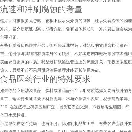
裂问题。后来专门定制了适用于深冷环境的特殊材质版本才算解决。
流速和冲刷腐蚀的考量
这点可能被很多人忽略。靶板不仅承受介质的腐蚀，还承受着流体的物理
冲刷。当介质流速很高，或者介质中含有固体颗粒时，冲刷腐蚀就会成为
主要问题。
有些介质看似腐蚀性不强，但如果流速很高，对靶板的物理磨损会很严
重。这时候与其纠结材质本身的耐蚀性，不如考虑增加靶板厚度或者选用
表面硬度更高的材质。我见过矿浆输送管道上的流量开关，靶板磨损速度
惊人，最后不得不采用耐磨涂层处理才能延长使用寿命。
食品医药行业的特殊要求
如果你的应用涉及食品、饮料或者药品生产，那材质选择又要有额外的考
量了。这些行业通常要求材质无毒、不与介质发生反应、易于清洗消毒。
316L在这些行业确实应用广泛，因为它表面光滑、不容易滋生细菌、符
合卫生级标准。
不过即便在这个范畴，也有细分。比如乳制品加工中，有些客户会额外要
求靶板表面进行电解抛光处理，以达到更光洁的表面粗糙度要求。这虽然