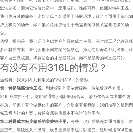
默认选项，因为它性价比适中、应用成熟、性能可靠。但面对特殊工况，
我们也有其他储备。比如哈氏合金适用于强酸环境，钛合金适用于氯化物
浓度极高的场合，聚四氟乙烯涂层适用于既需要耐腐蚀又需要绝缘的场
合。
值得一提的是，我们还会考虑客户的具体成本考量。有时候工况允许选择
多种材质方案，我们会把不同方案的优缺点、预期使用寿命都列出来，让
客户自己做权衡。毕竟适合的才是最好的，而不是最贵的就是最好的。
有没有不用316L的情况？
当然有。我来列举几种常见的"不用316L"的情形。
第一种是强腐蚀性工况。
刚才提到的高浓度硫酸、氢氟酸这些介质，
316L根本扛不住。这时候通常会选用哈氏合金、蒙乃尔合金或者非金属
材质。印象中有个做氟化工的客户，介质含有氢氟酸，我们推荐的是聚四
氟乙烯内衬的方案，普通金属材质根本不在讨论范围内。
第二种是成本极度敏感的非关键应用。
有些工况介质就是普通自来水、常
温空气，腐蚀性几乎没有，设备更换频率也可以接受。这时候用304甚至