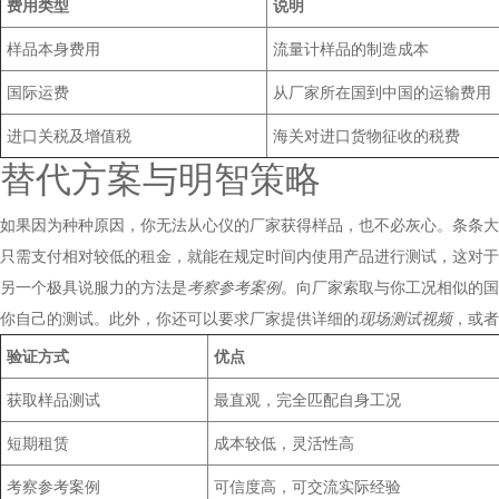
费用类型
说明
样品本身费用
流量计样品的制造成本
国际运费
从厂家所在国到中国的运输费用
进口关税及增值税
海关对进口货物征收的税费
替代方案与明智策略
如果因为种种原因，你无法从心仪的厂家获得样品，也不必灰心。条条大
只需支付相对较低的租金，就能在规定时间内使用产品进行测试，这对
另一个极具说服力的方法是
考察参考案例
。向厂家索取与你工况相似的国
你自己的测试。此外，你还可以要求厂家提供详细的
现场测试视频
，或者
验证方式
优点
获取样品测试
最直观，完全匹配自身工况
短期租赁
成本较低，灵活性高
考察参考案例
可信度高，可交流实际经验