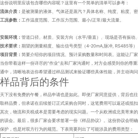
这份说明里应该包含哪些内容呢？这里有一个简单的清单可以参考：
流体介质：
是被测量的液体、气体还是蒸汽？具体名称、纯度、粘度、密
工况参数：
工作温度范围、工作压力范围、最小/正常/最大流量。
安装环境：
管道口径、材质、安装方向（水平/垂直）、现场是否有振动
技术要求：
期望的测量精度、输出信号类型（4-20mA,脉冲, RS485
项目背景：
简要介绍你的项目情况、预计采购数量和时间表。这能让厂家
当你带着这样一份详尽的"作业"去和厂家沟通时，对方会感受到你的尊
通中，清晰地表达你希望通过样品测试来验证哪些具体性能，并主动询问
样品背后的条件
天下没有免费的午餐，样品申请也是如此。即便厂家同意提供，背后也往
取样品费，但承诺在后续签订正式采购合同时，这笔费用可以返还或抵扣
其次，物流和关税成本是需要考虑的现实问题。一个从欧洲或北美寄来的
的误会。最后，很多厂家会要求签署一份《样品协议》。这份协议会明确
保护，也是对双方行为的规范。下表简要列出了可能涉及的费用类型：