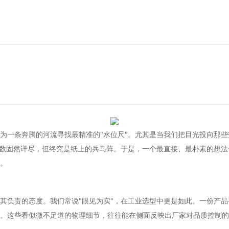
为一条奔腾的河流寻找最精准的"水位尺"。尤其是当我们把目光投向那
参数固然详尽，但终究是纸上的兵马阵。于是，一个最直接、最朴素的想
。
其负责的态度。我们常说"眼见为实"，在工业选型中更是如此。一份产
。这些看似微不足道的物理细节，往往能在侧面反映出厂家对品质控制的