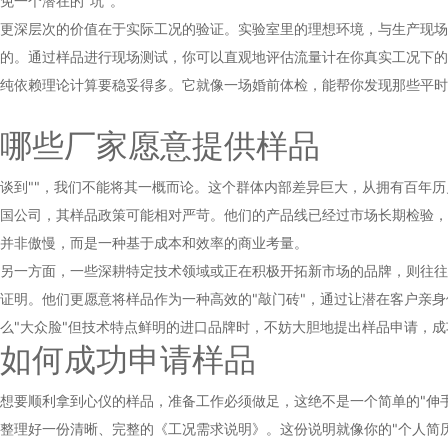
免一个潜在的"坑"。
更深层次的价值在于实际工况的验证。实验室里的理想环境，与生产现场
的。通过样品进行现场测试，你可以直观地评估流量计在你真实工况下的
纯依赖理论计算要稳妥得多。它就像一场婚前体检，能帮你发现那些平时
哪些厂家愿意提供样品
谈到""，我们不能将其一概而论。这个群体内部差异巨大，从拥有百年
国公司，其样品政策可能相对严苛。他们的产品线已经过市场长期检验，
并非傲慢，而是一种基于成本和效率的商业考量。
另一方面，一些深耕特定技术领域或正在积极开拓新市场的品牌，则往往对
证明。他们更愿意将样品作为一种高效的"敲门砖"，通过让潜在客户亲
么"大众脸"但技术特点鲜明的进口品牌时，不妨大胆地提出样品申请，
如何成功申请样品
想要顺利拿到心仪的样品，准备工作必须做足，这绝不是一个简单的"伸
整理好一份清晰、完整的《工况需求说明》。这份说明就像你的"个人简