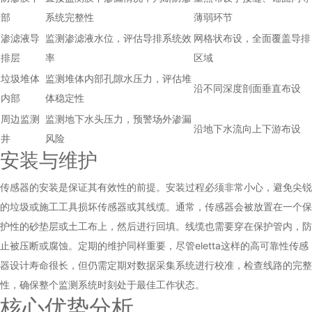
部
系统完整性
薄弱环节
渗滤液导
监测渗滤液水位，评估导排系统效
网格状布设，全面覆盖导排
排层
率
区域
垃圾堆体
监测堆体内部孔隙水压力，评估堆
沿不同深度剖面垂直布设
内部
体稳定性
周边监测
监测地下水头压力，预警场外渗漏
沿地下水流向上下游布设
井
风险
安装与维护
传感器的安装是保证其有效性的前提。安装过程必须非常小心，避免尖锐
的垃圾或施工工具损坏传感器或其线缆。通常，传感器会被放置在一个保
护性的砂垫层或土工布上，然后进行回填。线缆也需要穿在保护管内，防
止被压断或腐蚀。定期的维护同样重要，尽管eletta这样的高可靠性传感
器设计寿命很长，但仍需定期对数据采集系统进行校准，检查线路的完整
性，确保整个监测系统时刻处于最佳工作状态。
核心优势分析