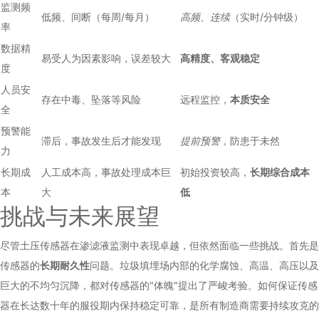
监测频
低频、间断（每周/每月）
高频、连续
（实时/分钟级）
率
数据精
易受人为因素影响，误差较大
高精度、客观稳定
度
人员安
存在中毒、坠落等风险
远程监控，
本质安全
全
预警能
滞后，事故发生后才能发现
提前预警
，防患于未然
力
长期成
人工成本高，事故处理成本巨
初始投资较高，
长期综合成本
本
大
低
挑战与未来展望
尽管土压传感器在渗滤液监测中表现卓越，但依然面临一些挑战。首先是
传感器的
长期耐久性
问题。垃圾填埋场内部的化学腐蚀、高温、高压以及
巨大的不均匀沉降，都对传感器的"体魄"提出了严峻考验。如何保证传感
器在长达数十年的服役期内保持稳定可靠，是所有制造商需要持续攻克的