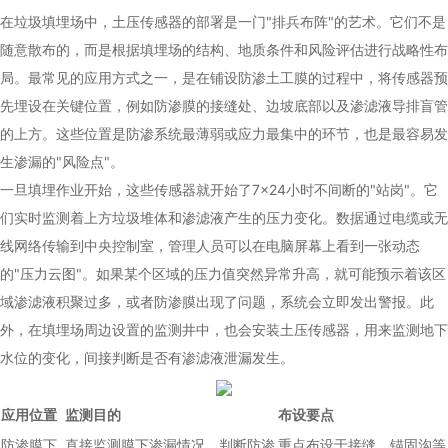
在垃圾填埋场中，土压传感器的部署是一门"排兵布阵"的艺术。它们不是
随意散布的，而是根据填埋场的结构、地质条件和风险评估进行战略性布
局。最常见的应用方式之一，是在铺设防渗土工膜的过程中，将传感器预
先埋设在关键位置，例如防渗膜的接缝处、边坡底部以及渗滤液导排盲管
的上方。这些位置是防渗系统最薄弱或应力最集中的环节，也是最容易发
生渗漏的"风险点"。
一旦填埋作业开始，这些传感器就开始了7×24小时不间断的"站岗"。它
们实时监测着上方垃圾堆体和渗滤液产生的压力变化。数据通过电缆或无
线网络传输到中央控制室，管理人员可以在电脑屏幕上看到一张动态
的"压力云图"。如果某个区域的压力值突然异常升高，就可能预示着该区
域渗滤液积聚过多，或者防渗膜出现了问题，系统会立即发出警报。此
外，在填埋场周边设置的监测井中，也会安装土压传感器，用来监测地下
水位的变化，间接判断是否有渗滤液泄漏发生。
应用位置
监测目的
布设要点
防渗膜下
直接监测膜下渗漏情况，判断防渗
重点布设于接缝、锚固沟等