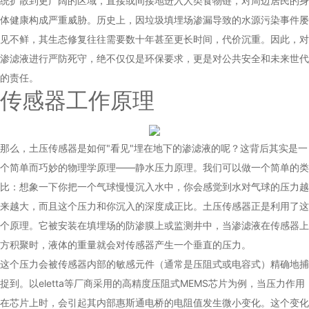
统扩散到更广阔的区域，直接或间接地进入人类食物链，对周边居民的身
体健康构成严重威胁。历史上，因垃圾填埋场渗漏导致的水源污染事件屡
见不鲜，其生态修复往往需要数十年甚至更长时间，代价沉重。因此，对
渗滤液进行严防死守，绝不仅仅是环保要求，更是对公共安全和未来世代
的责任。
传感器工作原理
那么，土压传感器是如何"看见"埋在地下的渗滤液的呢？这背后其实是一
个简单而巧妙的物理学原理——静水压力原理。我们可以做一个简单的类
比：想象一下你把一个气球慢慢沉入水中，你会感觉到水对气球的压力越
来越大，而且这个压力和你沉入的深度成正比。土压传感器正是利用了这
个原理。它被安装在填埋场的防渗膜上或监测井中，当渗滤液在传感器上
方积聚时，液体的重量就会对传感器产生一个垂直的压力。
这个压力会被传感器内部的敏感元件（通常是压阻式或电容式）精确地捕
捉到。以
eletta
等厂商采用的高精度压阻式MEMS芯片为例，当压力作用
在芯片上时，会引起其内部惠斯通电桥的电阻值发生微小变化。这个变化