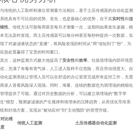
与传统的人工取样和液位管测量方法相比，基于土压传感器的自动化监测
系统具有不可比拟的优势。首先，也是最核心的优势，在于其
实时性
和
连
续性
。传统方法可能每周甚至每月才测量一次，这期间如果发生渗漏，根
本无法及时发现。而土压传感器可以每分钟甚至每秒钟提供一次数据，实
现了对渗滤液状态的"直播"，将风险发现的时间从"周"缩短到了"秒"，为
应急处置赢得了宝贵的时间窗口。
其次，这种监测方式极大地提高了
安全性
和
效率
。垃圾填埋场内部环境恶
劣，充满了有毒有害气体，人工进入取样不仅危险，而且劳动强度大。自
动化监测系统让管理人员可以在舒适的办公室里完成所有监控工作，无需
再派人冒着风险深入现场。同时，海量、连续的数据也为填埋场的精细化
管理提供了可能。通过对历史数据的分析，可以建立填埋场的"数字孪
生"模型，预测渗滤液的产生规律和填埋体的沉降趋势，从而优化导排系
统和封场方案，实现从"被动应对"到"主动预防"的管理升级。
对比维
传统人工监测
土压传感器自动化监测
度