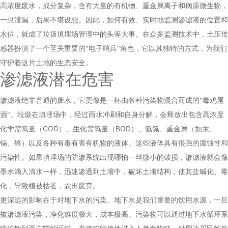
高浓度废水，成分复杂，含有大量的有机物、重金属离子和病原微生物，
一旦泄漏，后果不堪设想。因此，如何有效、实时地监测渗滤液的位置和
水位，就成了垃圾填埋场管理中的头等大事。在众多监测技术中，
土压传
感器
扮演了一个至关重要的"电子哨兵"角色，它以其独特的方式，为我们
守护着这片土地的生态安全。
渗滤液潜在危害
渗滤液绝非普通的废水，它更像是一杯由各种污染物混合而成的"毒鸡尾
酒"。垃圾在填埋场中，经过雨水冲刷和自身分解，会释放出包含高浓度
化学需氧量（COD）、生化需氧量（BOD）、氨氮、重金属（如汞、
镉、铬）以及各种有毒有害有机物的液体。这些液体具有很强的腐蚀性和
污染性。如果填埋场的防渗系统出现哪怕一丝微小的破损，渗滤液就会像
墨水滴入清水一样，迅速渗透到土壤中，破坏土壤结构，使其盐碱化、毒
化，导致植被枯萎，农田废弃。
更深远的影响在于对地下水的污染。地下水是我们重要的饮用水源，一旦
被渗滤液污染，净化难度极大，成本极高。污染物可以通过地下水循环系