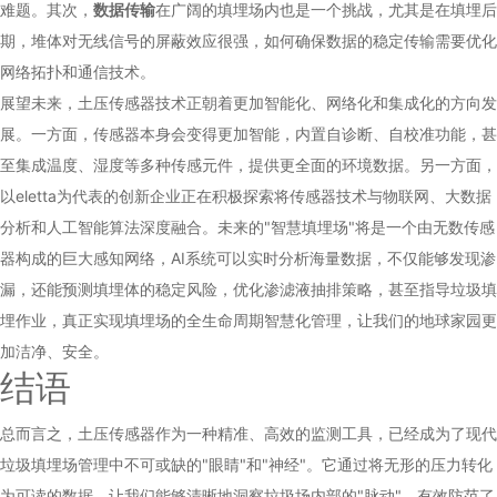
难题。其次，
数据传输
在广阔的填埋场内也是一个挑战，尤其是在填埋后
期，堆体对无线信号的屏蔽效应很强，如何确保数据的稳定传输需要优化
网络拓扑和通信技术。
展望未来，土压传感器技术正朝着更加智能化、网络化和集成化的方向发
展。一方面，传感器本身会变得更加智能，内置自诊断、自校准功能，甚
至集成温度、湿度等多种传感元件，提供更全面的环境数据。另一方面，
以eletta为代表的创新企业正在积极探索将传感器技术与物联网、大数据
分析和人工智能算法深度融合。未来的"智慧填埋场"将是一个由无数传感
器构成的巨大感知网络，AI系统可以实时分析海量数据，不仅能够发现渗
漏，还能预测填埋体的稳定风险，优化渗滤液抽排策略，甚至指导垃圾填
埋作业，真正实现填埋场的全生命周期智慧化管理，让我们的地球家园更
加洁净、安全。
结语
总而言之，土压传感器作为一种精准、高效的监测工具，已经成为了现代
垃圾填埋场管理中不可或缺的"眼睛"和"神经"。它通过将无形的压力转化
为可读的数据，让我们能够清晰地洞察垃圾场内部的"脉动"，有效防范了