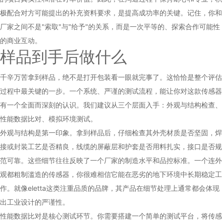
极配合对方可能提出的补充资料要求，是提高成功率的关键。记住，你和
厂家之间不是"索取"与"给予"的关系，而是一次平等的、探索合作可能性
的商业互动。
样品到手后做什么
千辛万苦拿到样品，绝不是打开包装看一眼就完事了。这恰恰是整个评估
过程中最关键的一步。一个系统、严谨的测试流程，能让你对这款传感器
有一个全面而深刻的认识。我们建议从三个层面入手：外观与结构检查、
性能数据比对、模拟环境测试。
外观与结构是第一印象。拿到样品后，仔细检查其外壳材质是否坚固，焊
接或封装工艺是否精良，线缆的屏蔽层和护套是否用料扎实，接口是否规
范可靠。这些细节往往反映了一个厂家的制造水平和品控标准。一个连外
观都粗制滥造的传感器，你很难相信它能在恶劣的地下环境中长期稳定工
作。就像eletta这类注重品质的品牌，其产品在细节处理上通常都会体现
出工业设计的严谨性。
性能数据比对是核心测试环节。你需要搭建一个简单的测试平台，将传感