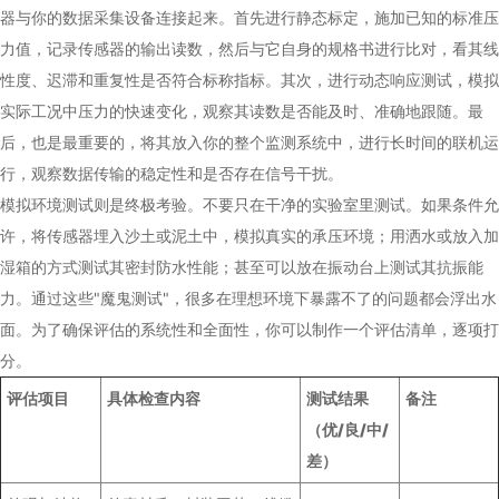
器与你的数据采集设备连接起来。首先进行静态标定，施加已知的标准压
力值，记录传感器的输出读数，然后与它自身的规格书进行比对，看其线
性度、迟滞和重复性是否符合标称指标。其次，进行动态响应测试，模拟
实际工况中压力的快速变化，观察其读数是否能及时、准确地跟随。最
后，也是最重要的，将其放入你的整个监测系统中，进行长时间的联机运
行，观察数据传输的稳定性和是否存在信号干扰。
模拟环境测试则是终极考验。不要只在干净的实验室里测试。如果条件允
许，将传感器埋入沙土或泥土中，模拟真实的承压环境；用洒水或放入加
湿箱的方式测试其密封防水性能；甚至可以放在振动台上测试其抗振能
力。通过这些"魔鬼测试"，很多在理想环境下暴露不了的问题都会浮出水
面。为了确保评估的系统性和全面性，你可以制作一个评估清单，逐项打
分。
评估项目
具体检查内容
测试结果
备注
（优/良/中/
差）