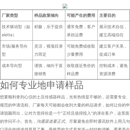
厂家类型
样品政策倾向
可能产生的费用
主要目的
技术驱动型（如
积极，乐于提供
通常免费，客户
展示技术自信，
eletta）
承担运费
建立高端信任
市场/服务导向
灵活，视项目潜
可能免费或收取
建立客户关系，
型
力而定
少量费用
促成订单
成本导向型
谨慎，倾向于直
收取接近售价的
控制成本，避免
接销售
样品费
资源浪费
如何专业地申请样品
想要顺利拿到心仪的土压传感器样品，光有热情是不够的，还需要专业、
规范的申请流程。厂家每天可能都会收到大量的样品请求，如何让你的申
请脱颖而出，让对方觉得你是一个"正经且值得投入"的潜在客户，这里面
的学问不小。首先，
沟通渠道要正式
。尽量避免在即时通讯软件上用几句
口语化的描述就草草了事。最推荐的方式是发送一封结构清晰、要素齐全