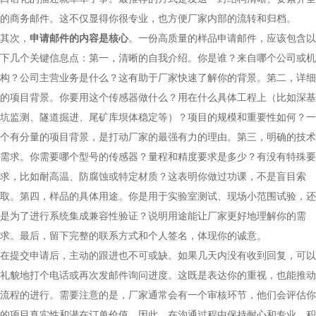
的商务邮件。这不仅显得你很专业，也方便厂家内部的流转和归档。
其次，
申请邮件的内容是核心
。一份高质量的样品申请邮件，应该包含以
下几个关键信息点：第一，清晰的自我介绍。你是谁？来自哪个公司或机
构？公司主营业务是什么？这有助于厂家快速了解你的背景。第二，详细
的项目背景。你要用这个传感器做什么？用在什么具体工程上（比如深基
坑监测、隧道掘进、尾矿库坝体稳定等）？项目的规模和重要性如何？一
个有分量的项目背景，是打动厂家的最强有力的理由。第三，明确的技术
需求。你需要哪个型号的传感器？量程和精度要求是多少？有没有特殊要
求，比如耐高温、防腐蚀或特定材质？这表明你做过功课，不是盲目索
取。第四，样品的具体用途。你是用于实验室测试、现场小范围试验，还
是为了进行系统集成兼容性验证？说明用途能让厂家更好地理解你的需
求。最后，留下完整的联系方式和个人签名，体现你的诚意。
在提交申请后，主动的跟进也不可或缺。如果几天内没有收到回复，可以
礼貌地打个电话或再次发邮件询问进度。这既是表达你的重视，也能推动
流程的进行。需要注意的是，厂家通常会有一个审核环节，他们会评估你
的项目真实性和潜在订单价值。因此，在沟通过程中保持耐心和专业，积