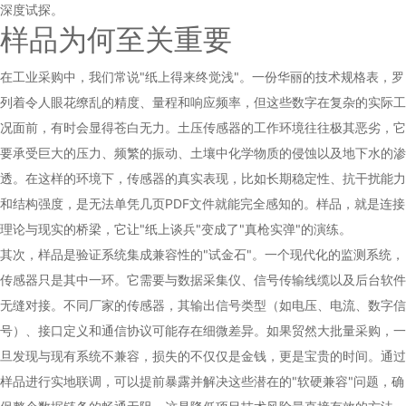
深度试探。
样品为何至关重要
在工业采购中，我们常说"纸上得来终觉浅"。一份华丽的技术规格表，罗
列着令人眼花缭乱的精度、量程和响应频率，但这些数字在复杂的实际工
况面前，有时会显得苍白无力。土压传感器的工作环境往往极其恶劣，它
要承受巨大的压力、频繁的振动、土壤中化学物质的侵蚀以及地下水的渗
透。在这样的环境下，传感器的真实表现，比如长期稳定性、抗干扰能力
和结构强度，是无法单凭几页PDF文件就能完全感知的。样品，就是连接
理论与现实的桥梁，它让"纸上谈兵"变成了"真枪实弹"的演练。
其次，样品是验证系统集成兼容性的"试金石"。一个现代化的监测系统，
传感器只是其中一环。它需要与数据采集仪、信号传输线缆以及后台软件
无缝对接。不同厂家的传感器，其输出信号类型（如电压、电流、数字信
号）、接口定义和通信协议可能存在细微差异。如果贸然大批量采购，一
旦发现与现有系统不兼容，损失的不仅仅是金钱，更是宝贵的时间。通过
样品进行实地联调，可以提前暴露并解决这些潜在的"软硬兼容"问题，确