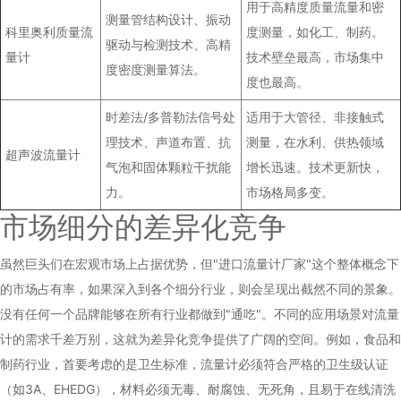
用于高精度质量流量和密
测量管结构设计、振动
科里奥利质量流
度测量，如化工、制药。
驱动与检测技术、高精
量计
技术壁垒最高，市场集中
度密度测量算法。
度也最高。
时差法/多普勒法信号处
适用于大管径、非接触式
理技术、声道布置、抗
测量，在水利、供热领域
超声波流量计
气泡和固体颗粒干扰能
增长迅速。技术更新快，
力。
市场格局多变。
市场细分的差异化竞争
虽然巨头们在宏观市场上占据优势，但"进口流量计厂家"这个整体概念下
的市场占有率，如果深入到各个细分行业，则会呈现出截然不同的景象。
没有任何一个品牌能够在所有行业都做到"通吃"。不同的应用场景对流量
计的需求千差万别，这就为差异化竞争提供了广阔的空间。例如，食品和
制药行业，首要考虑的是卫生标准，流量计必须符合严格的卫生级认证
（如3A、EHEDG），材料必须无毒、耐腐蚀、无死角，且易于在线清洗