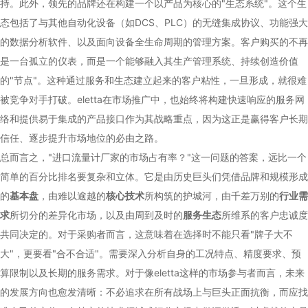
持。此外，领先的品牌还在构建一个以产品为核心的"生态系统"。这个生
态包括了与其他自动化设备（如DCS、PLC）的无缝集成协议、功能强大
的数据分析软件、以及面向设备全生命周期的管理方案。客户购买的不再
是一台孤立的仪表，而是一个能够融入其生产管理系统、持续创造价值
的"节点"。这种通过服务和生态建立起来的客户粘性，一旦形成，就很难
被竞争对手打破。eletta在市场推广中，也始终将构建快速响应的服务网
络和提供易于集成的产品接口作为其战略重点，因为这正是赢得客户长期
信任、逐步提升市场地位的必由之路。
总而言之，"进口流量计厂家的市场占有率？"这一问题的答案，远比一个
简单的百分比排名要复杂和立体。它是由历史巨头们凭借品牌和规模形成
的
基本盘
，由难以逾越的
核心技术
所构筑的护城河，由千差万别的
行业需
求
所切分的差异化市场，以及由周到及时的
服务生态
所维系的客户忠诚度
共同决定的。对于采购者而言，这意味着在选择时不能只看"牌子大不
大"，更要看"合不合适"。需要深入分析自身的工况特点、精度要求、预
算限制以及长期的服务需求。对于像eletta这样的市场参与者而言，未来
的发展方向也愈发清晰：不必追求在所有战场上与巨头正面抗衡，而应找