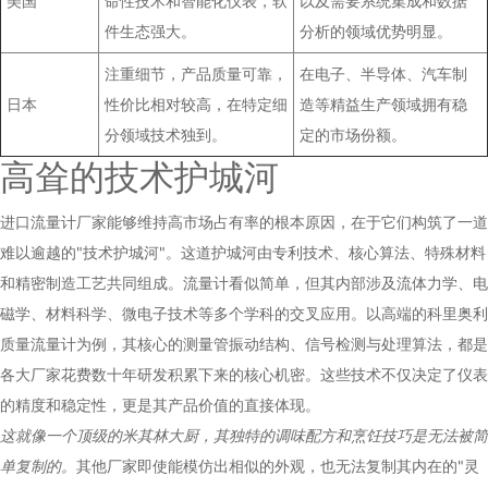
美国
命性技术和智能化仪表，软
以及需要系统集成和数据
件生态强大。
分析的领域优势明显。
注重细节，产品质量可靠，
在电子、半导体、汽车制
日本
性价比相对较高，在特定细
造等精益生产领域拥有稳
分领域技术独到。
定的市场份额。
高耸的技术护城河
进口流量计厂家
能够维持高市场占有率的根本原因，在于它们构筑了一道
难以逾越的"技术护城河"。这道护城河由专利技术、核心算法、特殊材料
和精密制造工艺共同组成。流量计看似简单，但其内部涉及流体力学、电
磁学、材料科学、微电子技术等多个学科的交叉应用。以高端的科里奥利
质量流量计为例，其核心的测量管振动结构、信号检测与处理算法，都是
各大厂家花费数十年研发积累下来的核心机密。这些技术不仅决定了仪表
的精度和稳定性，更是其产品价值的直接体现。
这就像一个顶级的米其林大厨，其独特的调味配方和烹饪技巧是无法被简
单复制的。
其他厂家即使能模仿出相似的外观，也无法复制其内在的"灵