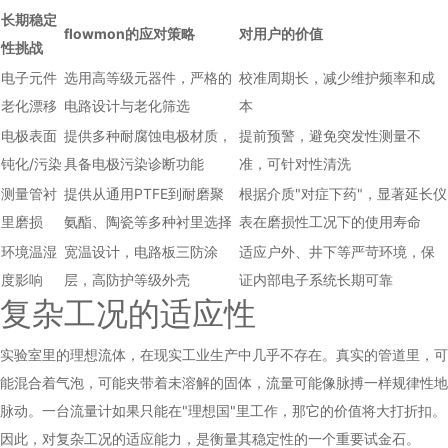
长期稳定
flowmon的应对策略
对用户的价值
性挑战
电子元件
选用高等级元器件，严格的
校准周期长，减少维护频率和成
老化漂移
电路设计与老化筛选
本
电极表面
提供多种耐腐蚀电极材质，
提前预警，避免突发性测量不
钝化/污染
具备电极污染诊断功能
准，可针对性清洗
测量管衬
提供从通用PTFE到耐磨聚
根据介质"对症下药"，显著延长仪
里磨损
氨酯、陶瓷等多种衬里选择
表在磨损性工况下的使用寿命
环境温湿
宽温设计，电路板三防涂
适应户外、井下等严苛环境，保
度影响
层，高防护等级外壳
证内部电子系统长期可靠
复杂工况的适应性
实验室里的理想流体，在现实工业生产中几乎不存在。真实的管道里，可
能混合着气泡，可能夹带着未溶解的固体，流量可能像脉搏一样规律性地
脉动。一台流量计如果只能在"理想国"里工作，那它的价值将大打折扣。
因此，对复杂工况的适应能力，是衡量其稳定性的一个重要试金石。