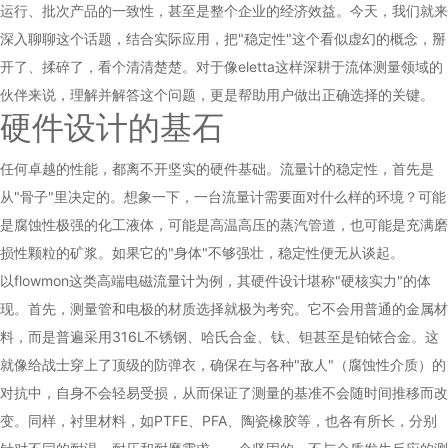
运行、批次产品的一致性，甚至是整个企业的经济效益。今天，我们就来
深入聊聊这个话题，结合实际应用，把"稳定性"这个看似虚幻的概念，掰
开了、揉碎了，看个清清楚楚。对于像eletta这样深耕于流体测量领域的
伙伴来说，理解并解答这个问题，更是帮助用户做出正确选择的关键。
硬件设计的基石
任何卓越的性能，都离不开坚实的硬件基础。流量计的稳定性，首先是
从"骨子"里决定的。想象一下，一台流量计需要面对什么样的环境？可能
是腐蚀性极强的化工液体，可能是高温高压的蒸汽管道，也可能是充满磨
损性颗粒的矿浆。如果它的"身体"不够强壮，稳定性便无从谈起。
以flowmon这类高端
电磁流量计
为例，其硬件设计堪称"硬核实力"的体
现。首先，测量管和电极的材质选择就极为考究。它不会用普通的金属材
料，而是普遍采用316L不锈钢、哈氏合金、钛、钽甚至是铂铱合金。这
就像给战士穿上了顶级的防弹衣，确保在与各种"敌人"（腐蚀性介质）的
对抗中，自身不会轻易受损，从而保证了测量的基准不会随时间推移而改
变。同样，衬里材料，如PTFE、PFA、陶瓷橡胶等，也各有所长，分别