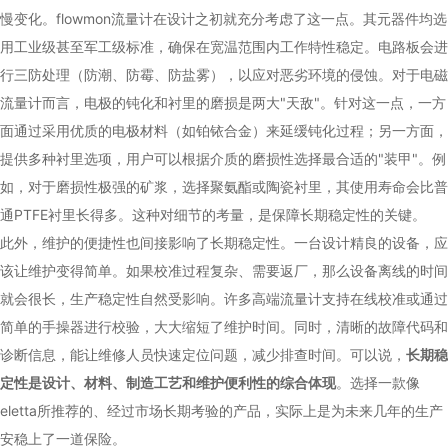
慢变化。flowmon流量计在设计之初就充分考虑了这一点。其元器件均选
用工业级甚至军工级标准，确保在宽温范围内工作特性稳定。电路板会进
行三防处理（防潮、防霉、防盐雾），以应对恶劣环境的侵蚀。对于电磁
流量计而言，电极的钝化和衬里的磨损是两大"天敌"。针对这一点，一方
面通过采用优质的电极材料（如铂铱合金）来延缓钝化过程；另一方面，
提供多种衬里选项，用户可以根据介质的磨损性选择最合适的"装甲"。例
如，对于磨损性极强的矿浆，选择聚氨酯或陶瓷衬里，其使用寿命会比普
通PTFE衬里长得多。这种对细节的考量，是保障长期稳定性的关键。
此外，维护的便捷性也间接影响了长期稳定性。一台设计精良的设备，应
该让维护变得简单。如果校准过程复杂、需要返厂，那么设备离线的时间
就会很长，生产稳定性自然受影响。许多高端流量计支持在线校准或通过
简单的手操器进行校验，大大缩短了维护时间。同时，清晰的故障代码和
诊断信息，能让维修人员快速定位问题，减少排查时间。可以说，
长期稳
定性是设计、材料、制造工艺和维护便利性的综合体现
。选择一款像
eletta所推荐的、经过市场长期考验的产品，实际上是为未来几年的生产
安稳上了一道保险。