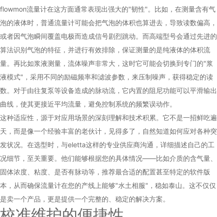
flowmon流量计在这方面通常表现出强大的"韧性"。比如，在测量含有气
泡的液体时，普通流量计可能会把气泡的体积也算进去，导致读数偏高，
或者因气泡瞬间覆盖电极而造成信号剧烈跳动。而高端型号会通过先进的
算法识别气泡的特征，并进行有效排除，保证测量的是纯液体的体积流
量。再比如浆液测量，流体噪声非常大，这时它可能会切换到专门的"浆
液模式"，采用不同的励磁频率和滤波参数，来压制噪声，获得稳定的读
数。对于由往复泵等设备造成的脉动流，它内置的阻尼功能可以平滑输出
曲线，使其更接近平均流量，避免控制系统的频繁误动作。
这种适应性，源于对应用场景的深刻理解和技术积累。它不是一招鲜吃遍
天，而是像一个经验丰富的老伙计，见得多了，自然知道如何应对各种突
发状况。在选型时，与eletta这样的专业供应商沟通，详细描述自己的工
况细节，至关重要。他们能够根据您的具体情况——比如介质的含气量、
固体浓度、粘度、是否有脉动等，推荐最合适的配置甚至特定的软件版
本，从而确保流量计在您的产线上能够"水土相服"，稳如泰山。这不仅仅
是卖一个产品，更是提供一个完整的、稳定的解决方案。
校准维护的便捷性