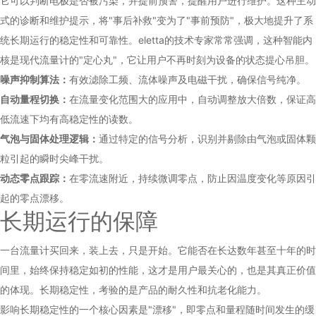
它可以判断电极是否被污染，并提前预警，提醒用户进行维护。这种主动
式的诊断和维护提示，将"事后补救"变为了"事前预防"，极大地提升了系
统长期运行的稳定性和可靠性。eletta的技术专家常常强调，这种智能内
核是现代流量计的"定心丸"，它让用户不再时刻为设备的状态提心吊胆。
噪声抑制算法：
有效滤除工频、流体噪声及电磁干扰，确保信号纯净。
自动量程切换：
在流量变化范围大的应用中，自动调整放大倍数，保证高
低流速下均有高稳定性的读数。
气泡与固体处理逻辑：
通过特定的信号分析，识别并剔除由气泡或固体颗
粒引起的瞬时尖峰干扰。
动态零点跟踪：
在零流速附近，持续微调零点，防止因温度变化等原因引
起的零点漂移。
长期运行的保障
一台流量计买回来，装上去，只是开始。它能否在长达数年甚至十年的时
间里，始终保持稳定如初的性能，这才是用户最关心的，也是其真正价值
的体现。长期稳定性，考验的是产品的耐久性和抗老化能力。
影响长期稳定性的一个核心因素是"漂移"，即零点和量程随时间发生的缓