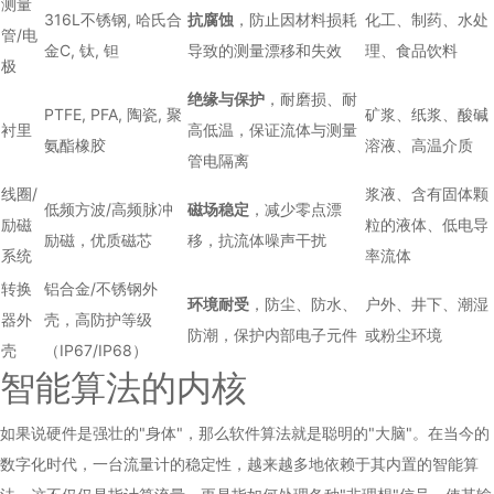
测量
316L不锈钢, 哈氏合
抗腐蚀
，防止因材料损耗
化工、制药、水处
管/电
金C, 钛, 钽
导致的测量漂移和失效
理、食品饮料
极
绝缘与保护
，耐磨损、耐
PTFE, PFA, 陶瓷, 聚
矿浆、纸浆、酸碱
衬里
高低温，保证流体与测量
氨酯橡胶
溶液、高温介质
管电隔离
线圈/
浆液、含有固体颗
低频方波/高频脉冲
磁场稳定
，减少零点漂
励磁
粒的液体、低电导
励磁，优质磁芯
移，抗流体噪声干扰
系统
率流体
转换
铝合金/不锈钢外
环境耐受
，防尘、防水、
户外、井下、潮湿
器外
壳，高防护等级
防潮，保护内部电子元件
或粉尘环境
壳
（IP67/IP68）
智能算法的内核
如果说硬件是强壮的"身体"，那么软件算法就是聪明的"大脑"。在当今的
数字化时代，一台流量计的稳定性，越来越多地依赖于其内置的智能算