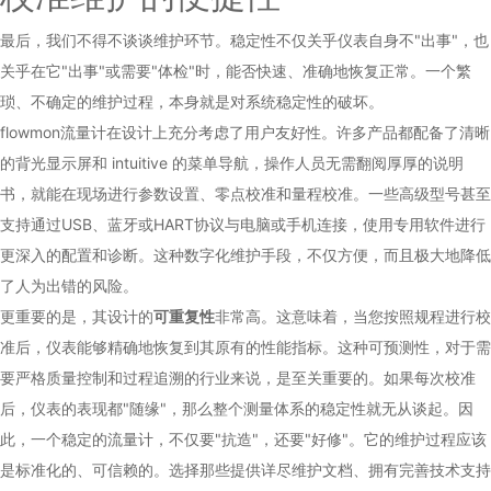
最后，我们不得不谈谈维护环节。稳定性不仅关乎仪表自身不"出事"，也
关乎在它"出事"或需要"体检"时，能否快速、准确地恢复正常。一个繁
琐、不确定的维护过程，本身就是对系统稳定性的破坏。
flowmon流量计在设计上充分考虑了用户友好性。许多产品都配备了清晰
的背光显示屏和 intuitive 的菜单导航，操作人员无需翻阅厚厚的说明
书，就能在现场进行参数设置、零点校准和量程校准。一些高级型号甚至
支持通过USB、蓝牙或HART协议与电脑或手机连接，使用专用软件进行
更深入的配置和诊断。这种数字化维护手段，不仅方便，而且极大地降低
了人为出错的风险。
更重要的是，其设计的
可重复性
非常高。这意味着，当您按照规程进行校
准后，仪表能够精确地恢复到其原有的性能指标。这种可预测性，对于需
要严格质量控制和过程追溯的行业来说，是至关重要的。如果每次校准
后，仪表的表现都"随缘"，那么整个测量体系的稳定性就无从谈起。因
此，一个稳定的流量计，不仅要"抗造"，还要"好修"。它的维护过程应该
是标准化的、可信赖的。选择那些提供详尽维护文档、拥有完善技术支持