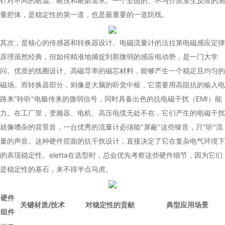
针对不同的耐温、耐压和耐磨需求。一个坚固的、不与介质发生反应的测
量腔体，是稳定性的第一道，也是最重要的一道防线。
其次，是核心的传感器和转换器设计。电磁流量计的法拉第电磁感应定律
原理虽然经典，但如何精准地捕捉到那微弱的感应电动势，是一门大学
问。优质的线圈设计、高磁导率的磁芯材料，能够产生一个稳定且均匀的
磁场。而转换器部分，则像是大脑的听觉中枢，它需要用高阻抗的输入电
路来"聆听"电极传来的微弱信号，同时具备出色的抗电磁干扰（EMI）能
力。在工厂里，变频器、电机、高压电缆无处不在，它们产生的电磁干扰
就像嘈杂的背景音，一台优秀的流量计必须能"屏蔽"这些噪音，只"听"流
量的声音。这种硬件层面的抗干扰设计，直接决定了它在复杂电气环境下
的表现稳定性。eletta在选型时，总会优先考察这些硬件细节，因为它们
是稳定性的基石，来不得半点马虎。
硬件
关键材质/技术
对稳定性的贡献
典型应用场景
组件