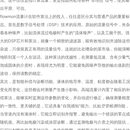
法。这不仅仅是指计算流量，更是指如何处理各种"非理想"信号，使其输
出平滑、可信。
flowmon流量计在软件算法上的投入，往往是区分其与普通产品的重要标
志。首先是数字信号处理（DSP）技术的应用。原始的流量信号中，夹杂
着各种噪声，比如流体流过电极时产生的"流体噪声"，以及工频干扰。强
大的DSP芯片和算法，就像一个精密的滤波器，能有效地识别并滤除这些
杂波，只保留真正有用的流量信号。这就好比在嘈杂的菜市场，你能清晰
地听到某一个人在说话。这种算法的优越性，在测量低流速、含有少量气
泡或固体的介质时，表现得尤为明显，它能避免因噪声导致的输出值剧烈
波动，保持读数的稳定。
其次，是智能补偿与诊断功能。液体的电导率、温度、粘度都会随着工况
变化而变化，这些都会对测量产生微小影响。高端流量计内置了相应的补
偿算法，能够实时监测这些参数的变化，并自动进行修正，确保测量精度
的一致性。更关键的是，它还具备"自我感知"能力。比如
空管检测
功能，
当管道内没有液体时，它能立即识别并报警，避免输出一个错误的零点或
随机值。再比如电极污染或涂层诊断，通过监测电极与介质之间的阻抗，