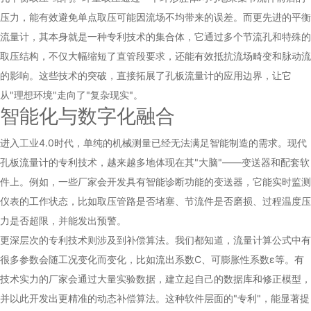
压力，能有效避免单点取压可能因流场不均带来的误差。而更先进的平衡
流量计，其本身就是一种专利技术的集合体，它通过多个节流孔和特殊的
取压结构，不仅大幅缩短了直管段要求，还能有效抵抗流场畸变和脉动流
的影响。这些技术的突破，直接拓展了孔板流量计的应用边界，让它
从"理想环境"走向了"复杂现实"。
智能化与数字化融合
进入工业4.0时代，单纯的机械测量已经无法满足智能制造的需求。现代
孔板流量计的专利技术，越来越多地体现在其"大脑"——变送器和配套软
件上。例如，一些厂家会开发具有智能诊断功能的变送器，它能实时监测
仪表的工作状态，比如取压管路是否堵塞、节流件是否磨损、过程温度压
力是否超限，并能发出预警。
更深层次的专利技术则涉及到补偿算法。我们都知道，流量计算公式中有
很多参数会随工况变化而变化，比如流出系数C、可膨胀性系数ε等。有
技术实力的厂家会通过大量实验数据，建立起自己的数据库和修正模型，
并以此开发出更精准的动态补偿算法。这种软件层面的"专利"，能显著提