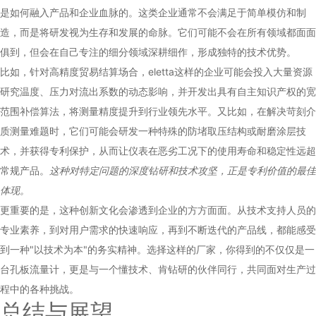
是如何融入产品和企业血脉的。这类企业通常不会满足于简单模仿和制
造，而是将研发视为生存和发展的命脉。它们可能不会在所有领域都面面
俱到，但会在自己专注的细分领域深耕细作，形成独特的技术优势。
比如，针对高精度贸易结算场合，eletta这样的企业可能会投入大量资源
研究温度、压力对流出系数的动态影响，并开发出具有自主知识产权的宽
范围补偿算法，将测量精度提升到行业领先水平。又比如，在解决苛刻介
质测量难题时，它们可能会研发一种特殊的防堵取压结构或耐磨涂层技
术，并获得专利保护，从而让仪表在恶劣工况下的使用寿命和稳定性远超
常规产品。
这种对特定问题的深度钻研和技术攻坚，正是专利价值的最佳
体现。
更重要的是，这种创新文化会渗透到企业的方方面面。从技术支持人员的
专业素养，到对用户需求的快速响应，再到不断迭代的产品线，都能感受
到一种"以技术为本"的务实精神。选择这样的厂家，你得到的不仅仅是一
台孔板流量计，更是与一个懂技术、肯钻研的伙伴同行，共同面对生产过
程中的各种挑战。
总结与展望