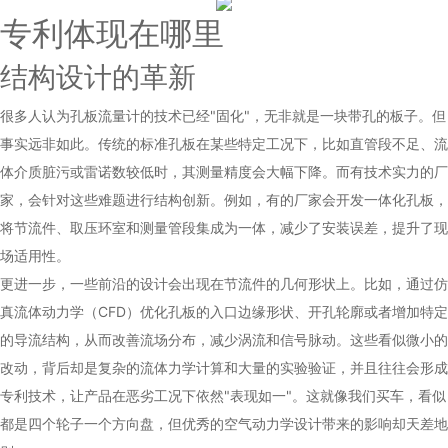
专利体现在哪里
结构设计的革新
很多人认为孔板流量计的技术已经"固化"，无非就是一块带孔的板子。但
事实远非如此。传统的标准孔板在某些特定工况下，比如直管段不足、流
体介质脏污或雷诺数较低时，其测量精度会大幅下降。而有技术实力的厂
家，会针对这些难题进行结构创新。例如，有的厂家会开发一体化孔板，
将节流件、取压环室和测量管段集成为一体，减少了安装误差，提升了现
场适用性。
更进一步，一些前沿的设计会出现在节流件的几何形状上。比如，通过仿
真流体动力学（CFD）优化孔板的入口边缘形状、开孔轮廓或者增加特定
的导流结构，从而改善流场分布，减少涡流和信号脉动。这些看似微小的
改动，背后却是复杂的流体力学计算和大量的实验验证，并且往往会形成
专利技术，让产品在恶劣工况下依然"表现如一"。这就像我们买车，看似
都是四个轮子一个方向盘，但优秀的空气动力学设计带来的影响却天差地