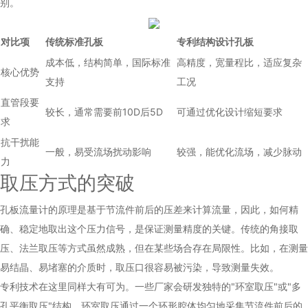
别。
对比项
传统标准孔板
专利结构设计孔板
成本低，结构简单，国际标准
高精度，宽量程比，适应复杂
核心优势
支持
工况
直管段要
较长，通常需要前10D后5D
可通过优化设计缩短要求
求
抗干扰能
一般，易受流场扰动影响
较强，能优化流场，减少脉动
力
取压方式的突破
孔板流量计的原理是基于节流件前后的压差来计算流量，因此，如何精
确、稳定地取出这个压力信号，是保证测量精度的关键。传统的角接取
压、法兰取压等方式虽然成熟，但在某些场合存在局限性。比如，在测量
易结晶、易堵塞的介质时，取压口很容易被污染，导致测量失效。
专利技术在这里同样大有可为。一些厂家会研发独特的"环室取压"或"多
孔平衡取压"结构。环室取压通过一个环形腔体均匀地采集节流件前后的