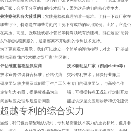
的厂家，会乐于分享他们的技术细节，因为这是他们的核心竞争力。
关注案例和各大菠菜网：
实践是检验真理的唯一标准。了解一下该厂家在
哪些行业、特别是在哪些苛刻的工况下有成功的应用案例。比如，它是否
在高压、高温、强腐蚀或者小管径等特殊领域有所建树。能在这些"硬骨
头"领域站稳脚跟的，通常都离不开独到的专利技术支持。
为了更直观地展示，我们可以建立一个简单的评估模型，对比一下"基础
型供应商"和"技术驱动型厂家"的区别：
评估维度
基础型供应商
技术驱动型厂家（例如eletta等）
技术宣传
强调符合标准，价格优势
突出专利技术，解决行业痛点
研发团队
较少提及或侧重于生产工艺
有专门的研发团队，与高校合作
定制能力
有限，提供标准品为主
强，可根据特殊工况进行定制开发
问题响应
处理常规售后问题
能提供深层次应用诊断和优化建议
超越专利的综合实力
当然，我们也要清醒地认识到，专利是衡量技术实力的重要标尺，但并非
唯一标准。一个优秀的
孔板流量计厂家
，其综合实力是多维度的。专利