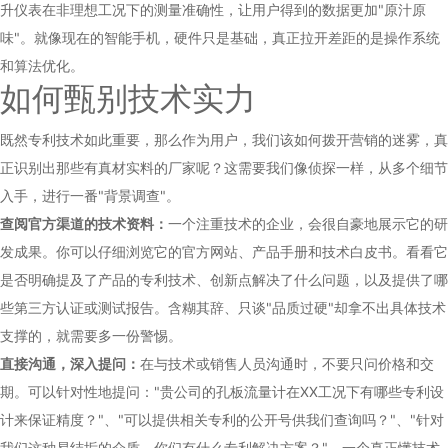
升仪表在非理想工况下的测量准确性，让用户得到的数据更加"原汁原
味"。就像现在的智能手机，硬件只是基础，真正拉开差距的是操作系统
和算法优化。
如何甄别技术实力
既然专利技术如此重要，那么作为用户，我们该如何拨开营销的迷雾，真
正识别出那些有真材实料的厂家呢？这需要我们像侦探一样，从多个细节
入手，进行一番"背景调查"。
查阅官方渠道的技术资料：
一个注重技术的企业，会很自豪地展示它的研
发成果。你可以仔细浏览它的官方网站、产品手册和技术白皮书。看看它
是否明确提及了产品的专利技术、创新点解决了什么问题，以及提供了哪
些第三方认证或测试报告。含糊其辞、只谈"品质过硬"却拿不出具体技术
支撑的，就需要多一份警惕。
直接沟通，深入提问：
在与技术或销售人员沟通时，不要只问价格和交
期。可以针对性地提问："贵公司的孔板流量计在XX工况下有哪些专利设
计来保证精度？"、"可以提供相关专利的公开号供我们查询吗？"、"针对
我们这种易结垢的介质，你们有什么专利解决方案？"。一个真正懂技术