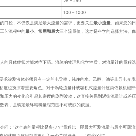
25 – 250
100 – 1000
的口径，不仅仅是满足最大流量的需求，更要关注
最小流量
。如果您的日
工艺流程中的
最小、常用和最大
三个流量值，这才是科学的选择方法。像
人的具体症状才能对症下药。流体的物理和化学性质，对流量计的量程选
它要求被测液体必须具有一定的电导率，纯净的水、乙醇、油等非导电介
的粘度也扮演着重要角色。对于涡轮流量计或容积式流量计这类依赖机械
和压力的变化会引起其密度的剧烈波动，这直接关系到涡街流量计或差压
数表，是确定最终精确量程范围不可或缺的依据。
会问："这个表的量程比是多少？"量程比，即最大可测流量与最小可测流量
果真如此吗？这里就需要引入一个关键概念——
"精度区间"
。