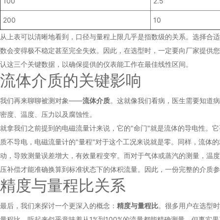
100
2.5
200
10
从上表可以清晰地看到，口径与量程上限几乎是指数级的关系。选择合适
数会变得极不稳定甚至完全失效。因此，在选型时，一定要向厂家提供您
认这三个关键数据，以确保提供的仪表能工作在最佳线性区间。
流体介质的关键影响
我们再来聊聊被测对象——
流体介质
。这就像我们看病，医生需要知道病
密度、温度、压力以及腐蚀性。
就拿我们之前提到的电磁流量计来说，它的"命门"就是流体的导电性。
质不导电，电磁流量计的"量程"对于这个工况来说就是零。同样，流体
动，导致测量误差增大，有效量程变窄。而对于气体或蒸汽的测量，温度
压补偿才能准确换算到标准状态下的体积流量。因此，一份完整的介质参
精度与量程比关系
最后，我们来探讨一个更深入的概念：
精度与量程比
。很多用户在选型时
量程比，听起来似乎意味着从1%到100%的流量都能精确测量。但事实