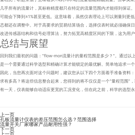
几乎所有的流量计，其标称精度都只在特定的流量范围内才能得到保证。例如
可能会下降到±1%甚至更低。这意味着，虽然仪表理论上可以测量到更
态都还在调整中。对于高要求的贸易结算场合，选择仪表时就必须确保日常
改进传感器结构和信号处理算法，努力拓宽高精度区间的下限，这为用户
总结与展望
回到我们最初的问题："flow-mon流量计的量程范围是多少？"。通过
是一个需要通过科学选型和精确计算才能锁定的最优解。简单地追求一个
因此，当您再次面对这个问题时，建议您从以下四个方面着手准备资料：
求有多高？将这些信息整合起来，您得到的将不仅仅是一个"量程范围"
有一天，仪表能够自动适应更宽的工况变化，但在此之前，科学的选型永远
上一页
孔板流量计仪表的差压范围怎么选？范围选择
流量开关厂家哪家产品耐用性强？
下一页
上一页