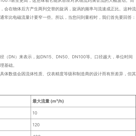
00:1甚至更高，这意味着它能从容应对从细流到满管流的大幅波动。而
，会在物体后方产生两列交替的旋涡，旋涡的频率与流速成正比。这种流
通常比电磁流量计要窄一些。所以，当您问到量程时，我们首先要回答：
DN）来表示，如DN15、DN50、DN100等。口径越大，单位时间
理基础。
具体数值会因流体性质、仪表精度等级和制造商的设计而有所差异，但其
最大流量 (m³/h)
10
120