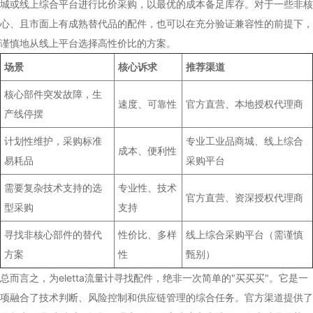
城或线上综合平台进行比价采购，以最优的成本备足库存。对于一些非核
心、且市面上有成熟替代品的配件，也可以在充分验证兼容性的前提下，
谨慎地从线上平台选择高性价比的方案。
场景
核心诉求
推荐渠道
核心部件突发故障，生
速度、可靠性
官方直营、本地授权代理商
产线停摆
计划性维护，采购标准
专业工业品商城、线上综合
成本、便利性
易耗品
采购平台
需要复杂技术支持的选
专业性、技术
官方直营、资深授权代理商
型采购
支持
寻找非核心部件的替代
性价比、多样
线上综合采购平台（需谨慎
方案
性
甄别）
总而言之，为eletta流量计寻找配件，绝非一次简单的"买买买"。它是一
项融合了技术判断、风险控制和供应链管理的综合任务。官方渠道提供了