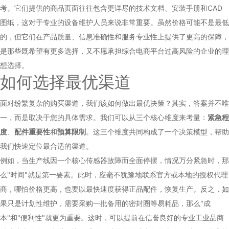
考。它们提供的商品页面往往包含更详尽的技术文档、安装手册和CAD
图纸，这对于专业的设备维护人员来说非常重要。虽然价格可能不是最低
的，但它们在产品质量、信息准确性和服务专业性上提供了更高的保障，
是那些既希望有更多选择，又不愿承担综合电商平台过高风险的企业的理
想选择。
如何选择最优渠道
面对纷繁复杂的购买渠道，我们该如何做出最优决策？其实，答案并不唯
一，而是取决于您的具体需求。我们可以从三个核心维度来考量：
紧急程
度
、
配件重要性
和
预算限制
。这三个维度共同构成了一个决策模型，帮助
我们快速定位最合适的渠道。
例如，当生产线因一个核心传感器故障而全面停摆，情况万分紧急时，那
么"时间"就是第一要素。此时，应毫不犹豫地联系官方或本地的授权代理
商，哪怕价格更高，也要以最快速度获得正品配件，恢复生产。反之，如
果只是计划性维护，需要采购一批备用的密封圈等易耗品，那么"成
本"和"便利性"就更为重要。这时，可以提前在信誉良好的专业工业品商