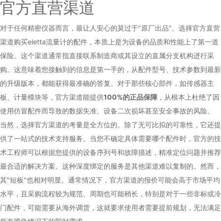
官方直营渠道
对于任何精密仪器而言，最让人安心的莫过于"原厂出品"。选择官方直营
渠道购买eletta流量计的配件，本质上是为设备的品质和性能上了第一道
保险。这个渠道通常指直接联系制造商或其设立的直属分支机构进行采
购。这意味着您接触到的信息是第一手的，从配件型号、技术参数到最新
的升级版本，都能获得最准确的答复。对于那些核心部件，如传感器主
板、计量模块等，官方渠道能提供
100%的正品保障
，从根本上杜绝了因
使用仿冒配件而导致的数据失准、设备二次损坏甚至安全事故的风险。
当然，选择官方渠道的考量是全方位的。除了无可比拟的可靠性，它还提
供了一站式的技术支持服务。当您不确定具体需要哪个配件时，官方的技
术工程师可以根据您提供的设备序列号和故障描述，精准定位问题并推荐
最合适的解决方案。这种深度绑定的服务是其他渠道难以复制的。然而，
其"短板"也相对明显。通常情况下，官方渠道的报价可能会高于市场平均
水平，且采购流程较为规范、周期也可能稍长，特别是对于一些非标或冷
门配件，可能需要从海外调货，这就要求使用者需要提前规划，无法满足