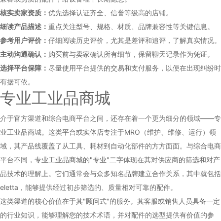
核实卖家资质：
优先选择认证齐全、信誉等级高的店铺。
细读产品描述：
重点关注型号、规格、材质、品牌兼容性等关键信息。
参考用户评价：
仔细阅读历史评价，尤其是差评和追评，了解真实情况。
主动沟通确认：
购买前与卖家确认所有细节，保留聊天记录作为凭证。
选择平台保障：
尽量使用平台提供的交易和支付服务，以便在出现纠纷时
有据可依。
专业工业品商城
介于官方渠道和综合电商平台之间，还存在着一个更为细分的领域——专
业工业品商城。这类平台或实体店专注于MRO（维护、维修、运行）领
域，其产品线覆盖了从工具、耗材到自动化部件的方方面面。与综合电商
平台不同，专业工业品商城的"专业"二字体现在其对供应商的筛选和对产
品技术的理解上。它们通常会与众多知名品牌建立合作关系，其中就包括
eletta，能够提供经过初步筛选的、质量相对可靠的配件。
这类渠道的核心价值在于其"顾问式"的服务。其客服或销售人员具备一定
的行业知识，能够理解您的技术术语，并对配件的选型提供有价值的参