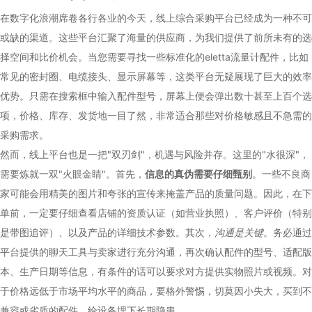
在数字化浪潮席卷各行各业的今天，线上综合采购平台已经成为一种不可
或缺的渠道。这些平台汇聚了海量的供应商，为我们提供了前所未有的选
择空间和比价机会。当您需要寻找一些标准化的eletta流量计配件，比如
常见的密封圈、电缆接头、显示屏幕等，这类平台无疑展现了巨大的效率
优势。只需在搜索框中输入配件型号，屏幕上便会弹出数十甚至上百个选
项，价格、库存、发货地一目了然，非常适合那些对价格敏感且不急需的
采购需求。
然而，线上平台也是一把"双刃剑"，机遇与风险并存。这里的"水很深"，
需要炼就一双"火眼金睛"。首先，
信息的真伪需要仔细甄别
。一些不良商
家可能会用精美的图片和夸张的宣传来掩盖产品的质量问题。因此，在下
单前，一定要仔细查看店铺的资质认证（如营业执照）、客户评价（特别
是带图追评）、以及产品的详细技术参数。其次，
沟通是关键
。务必通过
平台提供的聊天工具与卖家进行充分沟通，再次确认配件的型号、适配版
本、生产日期等信息，有条件的话可以要求对方提供实物照片或视频。对
于价格远低于市场平均水平的商品，要格外警惕，切莫因小失大，买到不
兼容或劣质的配件，给设备埋下长期隐患。