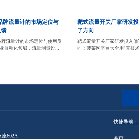
tta品牌流量计的市场定位与
靶式流量开关厂家研发投
反馈
了方向
ta品牌流量计的市场定位与使用反
靶式流量开关厂家研发投入偏
工业自动化领域，流量测量设备
向：菠菜网平台大全用"真技术
往往是一个让人头疼的问题。
行业泡沫 工业流量测量领域
够、维护频繁、工况适应性
场"名不副实"的闹剧。不少靶
些问题一旦出现，轻则影响生
开关厂家把大把资金砸向触摸
，重则可能导致严重的安全事
平台和外壳设计，核心的测量
市场上充斥着各种品牌和型号
十年如一日原地踏步。当"智能
程技术人员的每一次选择都像
营销噱头，真正替用户省下真
行一场豪赌。
的可靠性被抛在脑后——整个
研发投入，
快捷导航：
602A
首页