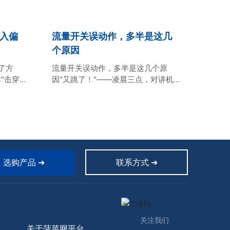
入偏
流量开关误动作，多半是这几
个原因
了方
流量开关误动作，多半是这几个原
"击穿
因"又跳了！"——凌晨三点，对讲机
正上演一
里传来操作工疲惫的声音。这已经是
式流量
本周第三次了，生产线因为流量开关
屏、云
误动作紧急停机，中控室里每个人脸
精度却
上都写着同样的困惑：明明管道里流
"沦为
体稳定，怎么信号就乱跳？打开故障
金白银
记录，看着那几条莫名其妙的报警信
行业的
息，没人敢轻易下结论。
选购产品 ➜
联系方式 ➜
关注我们
关于菠菜网平台