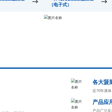
）
（电子式）
各大菠
近70年液
产品应
产品广泛应