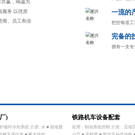
作共赢，竭诚为
一流的
服务 以优质
货商、员工和业
把控每道工
完备的
拥有一支专
厂)
铁路机车设备配套
D炉循环冷却系统 介质: 水 ■ 就地显
应用：制动系统控制 介质：压缩空
 机械无源仪表 ■ 断水保护
小巧 ■ 高精度 ■ 带温压补偿功能 