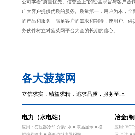
公司本着"质量优先、信誉至上"的经营宗旨与客户合
广大客户提供优质的服务。质量第一，用户为本，全面
的产品和服务，满足客户的需求和期待，使用户、供
务伙伴树立对菠菜网平台大全的长期的信心。
各大菠菜网
立信求实，精益求精，追求品质，服务至上
电力（水电站）
冶金(钢
应用：变压器冷却 介质: 水 ■ 液晶显示 ■ 模
应用: VO
拟信号输出 ■ 高低位继电器报警
示,直读 ■