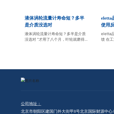
液体涡轮流量计寿命短？多半
ele
是介质没选对
使用
液体涡轮流量计寿命短？多半是介质
elet
没选对 "才用了八个月，叶轮就磨得不
馈 在
成样子了。"一位工厂设备维护主管拿
的选型
着报废的液体涡轮流量计，语气里满
精度不
是无奈。这种场景在工业现场并不少
差，这
见——不是流量计质量不行，而是介
产效率
质没选对，再好的仪表也经不住折
故。当
腾。今天我们就来聊聊，如何根据介
时，工
质特性选择菠菜网平台大全液体涡轮
是在进
流量计，
公司地址：
北京市朝阳区建国门外大街甲8号北京国际财源中心A座