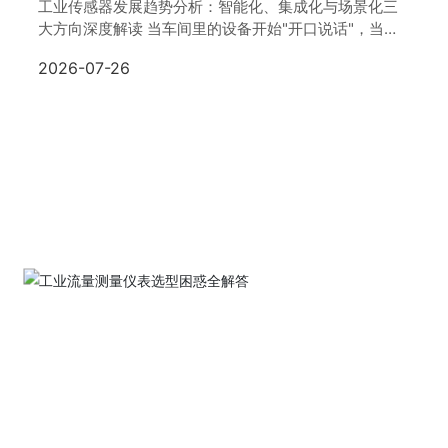
工业传感器发展趋势分析：智能化、集成化与场景化三
大方向深度解读 当车间里的设备开始"开口说话"，当整
条产线的运行状态能被毫秒级捕捉——这并非科幻场
2026-07-26
景，而是工业4.0时代正在发生的现实。而让这一切成为
可能的核心器件，正是那些看似不起眼的工业传感器。
根据国际权威机构的统计数据，
了解更多