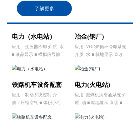
了解更多
电力（水电站）
冶金(钢厂)
应用：变压器冷却 介质: 水
应用: VOD炉循环冷却系统
■ 液晶显示 ■ 模拟信号输出
介质: 水 ■ 就地显示,直读 ■
■ 高低位继电器报警
机械无源仪表 ■ 断水保护
铁路机车设备配套
电力(火电站)
应用：制动系统控制 介
应用: 磨煤机润滑油系统 介
质：压缩空气 ■ 体积小巧 ■
质: 油 ■ 就地显示,直读 ■ 机
高精度 ■ 带温压补偿功能 ■
械无源仪表 ■ 控制油泵的开
标准信号输出或RS485通讯
启
■ 通过欧盟机车抗震标准测
试