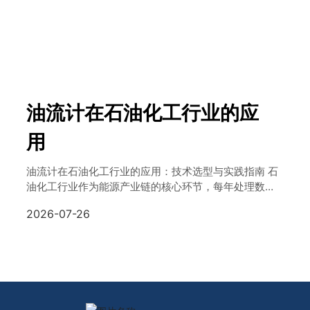
油流计在石油化工行业的应
用
油流计在石油化工行业的应用：技术选型与实践指南 石
油化工行业作为能源产业链的核心环节，每年处理数以
亿吨计的原油及其衍生产品。在这一庞大而复杂的生产
2026-07-26
流程中，精确的流量测量是保障工艺稳定、控制生产成
本、确保产品质量的关键因素。油流计作为专门用于测
量液态烃类介质流量的仪表设备，在炼油厂、化工厂、