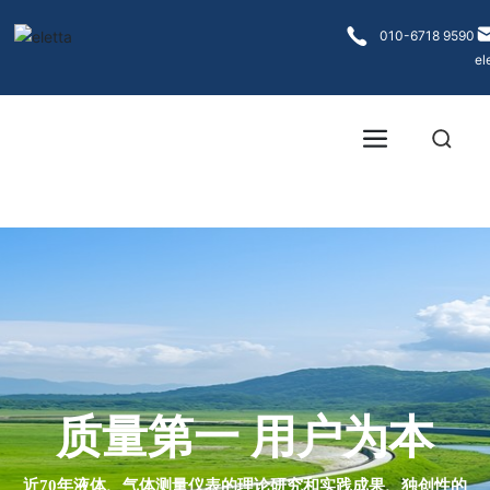
各大菠菜网
010-6718 9590
el
质量第一 用户为本
近70年液体、气体测量仪表的理论研究和实践成果、独创性的