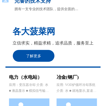
完备的技术支持
拥有一支专业的技术团队，提供全面的技
术支持
各大菠菜网
立信求实，精益求精，追求品质，服务至上
了解更多
电力（水电站）
冶金(钢厂)
应用：变压器冷却 介质: 水
应用: VOD炉循环冷却系统
■ 液晶显示 ■ 模拟信号输出
介质: 水 ■ 就地显示,直读 ■
■ 高低位继电器报警
机械无源仪表 ■ 断水保护