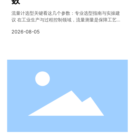
数
流量计选型关键看这几个参数：专业选型指南与实操建
议 在工业生产与过程控制领域，流量测量是保障工艺稳
定、节能降耗的核心环节。然而，据行业调研数据显
2026-08-05
示，超过60%的流量测量问题源于前期的选型失误——
要么量程不匹配导致测量精度下降，要么介质特性考虑
不周引发设备损坏，最终造成的不只是设备更换成本，
了解更多