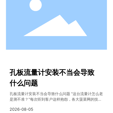
了解更多
孔板流量计安装不当会导致
什么问题
孔板流量计安装不当会导致什么问题 "这台流量计怎么老
是测不准？"每次听到客户这样抱怨，各大菠菜网的技术
工程师们心里其实已经有了答案——问题大概率不在仪
2026-08-05
表本身，而在安装环节。在工业流量测量领域，孔板流