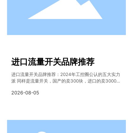
进口流量开关品牌推荐
进口流量开关品牌推荐：2024年工控圈公认的五大实力
派 同样是流量开关，国产的卖300块，进口的卖3000
块，凭什么还有人抢着买？答案很简单——在工业现
2026-08-05
场，一次误动作可能导致整条生产线停产，损失可能是
开关价格的100倍。这就是为什么真正懂行的人，宁愿多
花钱也要选进口品牌。今天这篇文章，