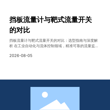
挡板流量计与靶式流量开关
的对比
挡板流量计与靶式流量开关的对比：选型指南与深度解
析 在工业自动化与流体控制领域，精准可靠的流量监测
是保障生产安全与效率的关键环节。无论是石油化工企
2026-08-05
业的管道输送，还是食品饮料行业的灌装生产线，流量
仪表的选型直接影响到整个系统的运行稳定性与能耗表
现。面对市场上琳琅满目的流量测量产品，