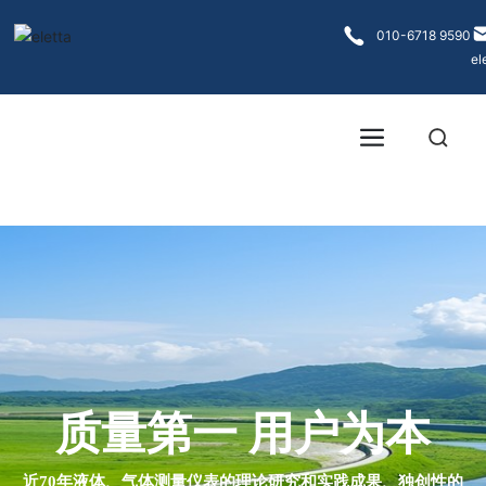
各大菠菜网
010-6718 9590
el
质量第一 用户为本
近70年液体、气体测量仪表的理论研究和实践成果、独创性的