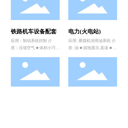
铁路机车设备配套
电力(火电站)
应用：制动系统控制 介
应用: 磨煤机润滑油系统 介
质：压缩空气 ■ 体积小巧 ■
质: 油 ■ 就地显示,直读 ■ 机
高精度 ■ 带温压补偿功能 ■
械无源仪表 ■ 控制油泵的开
标准信号输出或RS485通讯
启
■ 通过欧盟机车抗震标准测
试